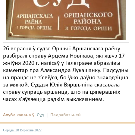
Карная псыхіятрыя
КПЧ ААН
Культурныя правы
ЛПП
26 верасня ў судзе Оршы і Аршанскага раёну
Мігранты
разбіралі справу Арцёма Новікава, які яшчэ 17
Мірныя сходы
жніўня 2020 г. напісаў у Тэлеграме абразлівы
каментар пра Аляксандра Лукашэнку. Падсудны
Палітвязьні
на працэс не з’явіўся, бо ўжо даўно знаходзіцца
за мяжой. Суддзя Юлія Вяршыніна скасавала
Праваабаронцы
справу супраць аршанца, што па цяперашніх
Правы дзіцяці
часах з’яўляецца рэдкім выключэннем.
Пэнітэнцыярная сыстэма
Апублікавана ў
Суд
Падрабязьней ...
Распальваньне варожасьці
Серада, 28 Верасень 2022
Рознае