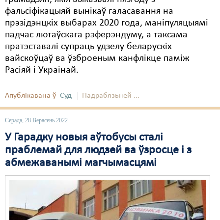
фальсіфікацыяй вынікаў галасавання на
прэзідэнцкіх выбарах 2020 года, маніпуляцыямі
падчас лютаўскага рэферэндуму, а таксама
пратэставалі супраць удзелу беларускіх
вайскоўцаў ва ўзброеным канфлікце паміж
Расіяй і Украінай.
Апублікавана ў
Суд
Падрабязьней ...
Серада, 28 Верасень 2022
У Гарадку новыя аўтобусы сталі
праблемай для людзей ва ўзросце і з
абмежаванымі магчымасцямі