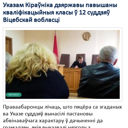
Указам Кіраўніка дзяржавы павышаны
Свабода слова
кваліфікацыйныя класы ў 12 суддзяў
Віцебскай вобласці
Свабода сумленьня
Суд
Сьмяротнае пакараньне
Экалёгія
Правы працоўных
Сацыяльныя правы
Праваабаронцы лічаць, што пяцёра са згаданых
ва Указе суддзяў вынасілі пастановы
абвінаваўчага характару ў дачыненні да
грамадзян, якія выказвалі нязгоду з