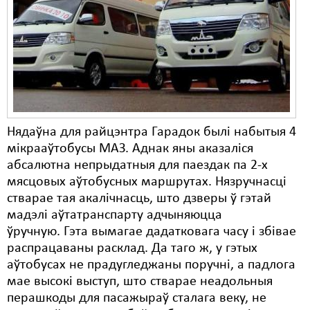
Нядаўна для райцэнтра Гарадок былі набытыя 4
мікрааўтобусы МАЗ. Аднак яны аказаліся
абсалютна непрыдатныя для паездак па 2-х
мясцовых аўтобусных маршрутах. Нязручнасці
стварае тая акалічнасць, што дзверы ў гэтай
мадэлі аўтатранспарту адчыняюцца
ўручную. Гэта вымагае дадатковага часу і збівае
распрацаваны расклад. Да таго ж, у гэтых
аўтобусах не прадугледжаны поручні, а падлога
мае высокі выступ, што стварае неадольныя
перашкоды для пасажыраў сталага веку, не