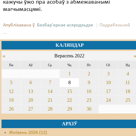
кажучы ўжо пра асобаў з абмежаванымі
магчымасцямі.
Апублікавана ў
Безбар'ернае асяродзьдзе
Падрабязьней
...
КАЛЯНДАР
«
Верасень 2022
Пн
Аў
Ср
Чц
Пт
Сб
Нд
1
2
3
4
5
6
7
8
9
10
11
12
13
14
15
16
17
18
19
20
21
22
23
24
25
26
27
28
29
30
АРХІЎ
Жнівень 2026 (12)