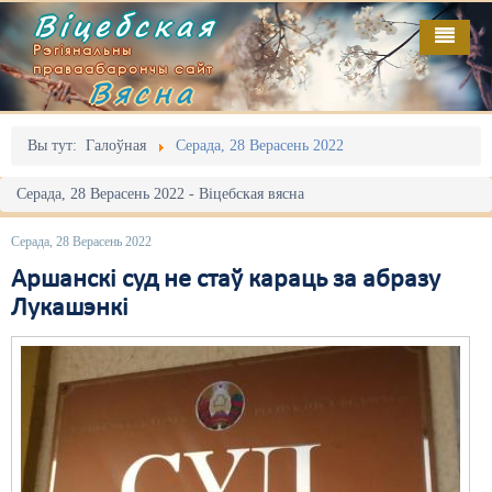
Віцебская
Рэгіянальны
праваабарончы сайт
Вясна
Галоўная
Выданьні
Адміністрацыйны перасьлед
Вы тут:
Галоўная
Серада, 28 Верасень 2022
Відэа
Акцыі
Серада, 28 Верасень 2022 - Віцебская вясна
Кантакт
Безбар'ернае асяродзьдзе
Серада, 28 Верасень 2022
Пра нас
Выбары
Аршанскі суд не стаў караць за абразу
Лукашэнкі
RSS
Грамадзянскія ініцыятывы
Дзяржава
Дыскрымінацыя
Затрыманьні