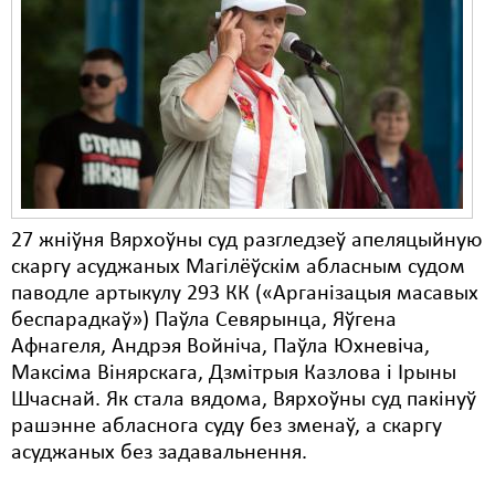
Карная псыхіятрыя
КПЧ ААН
Культурныя правы
ЛПП
Мігранты
Мірныя сходы
27 жніўня Вярхоўны суд разгледзеў апеляцыйную
скаргу асуджаных Магілёўскім абласным судом
Палітвязьні
паводле артыкулу 293 КК («Арганізацыя масавых
Праваабаронцы
беспарадкаў») Паўла Севярынца, Яўгена
Афнагеля, Андрэя Войніча, Паўла Юхневіча,
Правы дзіцяці
Максіма Вінярскага, Дзмітрыя Казлова і Ірыны
Шчаснай. Як стала вядома, Вярхоўны суд пакінуў
Пэнітэнцыярная сыстэма
рашэнне абласнога суду без зменаў, а скаргу
Распальваньне варожасьці
асуджаных без задавальнення.
Рознае