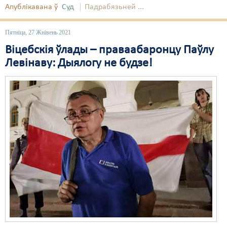
Апублікавана ў
Суд
Падрабязьней ...
Свабода слова
Пятніца, 27 Жнівень 2021
Свабода сумленьня
Віцебскія ўлады – праваабаронцу Паўлу
Суд
Левінаву: Дыялогу не будзе!
Сьмяротнае пакараньне
Экалёгія
Правы працоўных
Сацыяльныя правы