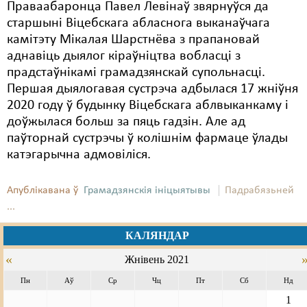
Праваабаронца Павел Левінаў звярнуўся да
старшыні Віцебскага абласнога выканаўчага
камітэту Мікалая Шарстнёва з прапановай
аднавіць дыялог кіраўніцтва вобласці з
прадстаўнікамі грамадзянскай супольнасці.
Першая дыялогавая сустрэча адбылася 17 жніўня
2020 году ў будынку Віцебскага аблвыканкаму і
доўжылася больш за пяць гадзін. Але ад
паўторнай сустрэчы ў колішнім фармаце ўлады
катэгарычна адмовіліся.
Апублікавана ў
Грамадзянскія ініцыятывы
Падрабязьней
...
КАЛЯНДАР
«
Жнівень 2021
Пн
Аў
Ср
Чц
Пт
Сб
Нд
1