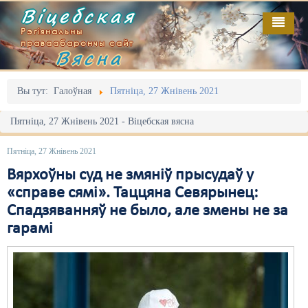
Віцебская
Рэгіянальны
праваабарончы сайт
Вясна
Галоўная
Выданьні
Адміністрацыйны перасьлед
Вы тут:
Галоўная
Пятніца, 27 Жнівень 2021
Відэа
Акцыі
Пятніца, 27 Жнівень 2021 - Віцебская вясна
Кантакт
Безбар'ернае асяродзьдзе
Пятніца, 27 Жнівень 2021
Пра нас
Выбары
Вярхоўны суд не змяніў прысудаў у
«справе сямі». Таццяна Севярынец:
RSS
Грамадзянскія ініцыятывы
Спадзяванняў не было, але змены не за
гарамі
Дзяржава
Дыскрымінацыя
Затрыманьні