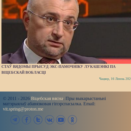
СТАЎ ВЯДОМЫ ПРЫСУД ЭКС-ПАМОЧНІКУ ЛУКАШЭНКІ ПА
ВІЦЕБСКАЙ ВОБЛАСЦІ
Чацвер, 16 Ліпень 202
© 2011 - 2026
Віцебская вясна
. Пры выкарыстаньні
матэрыялаў абавязковая гіпэрспасылка. Email:
vit.spring@proton.me