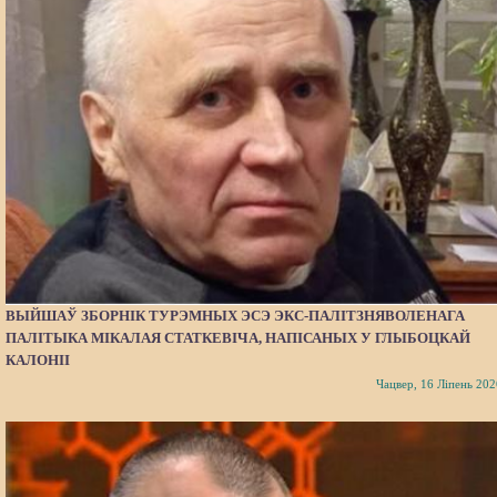
ВЫЙШАЎ ЗБОРНІК ТУРЭМНЫХ ЭСЭ ЭКС-ПАЛІТЗНЯВОЛЕНАГА
ПАЛІТЫКА МІКАЛАЯ СТАТКЕВІЧА, НАПІСАНЫХ У ГЛЫБОЦКАЙ
КАЛОНІІ
Чацвер, 16 Ліпень 202