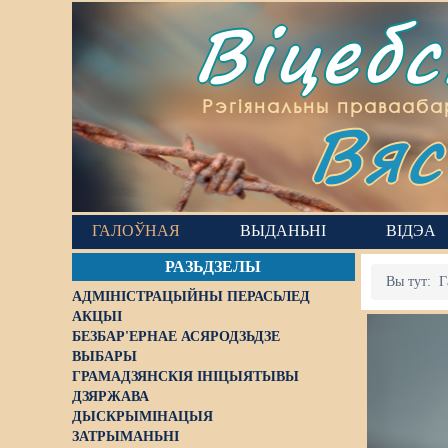
Віцеб
Вяс
Рэгіянальны правааба
ГАЛОЎНАЯ
ВЫДАНЬНІ
ВІДЭА
РАЗЬДЗЕЛЫ
Вы тут:
Г
АДМІНІСТРАЦЫЙНЫ ПЕРАСЬЛЕД
АКЦЫІ
БЕЗБАР'ЕРНАЕ АСЯРОДЗЬДЗЕ
ВЫБАРЫ
ГРАМАДЗЯНСКІЯ ІНІЦЫЯТЫВЫ
ДЗЯРЖАВА
ДЫСКРЫМІНАЦЫЯ
ЗАТРЫМАНЬНІ