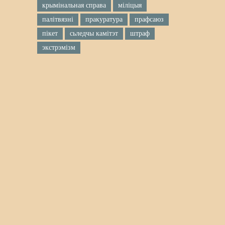
крымінальная справа
міліцыя
палітвязні
пракуратура
прафсаюз
пікет
сьледчы камітэт
штраф
экстрэмізм