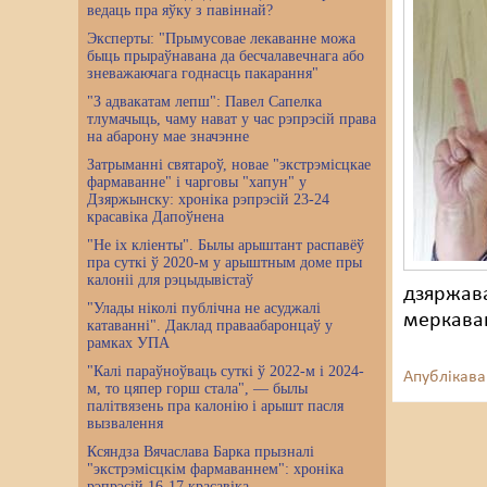
ведаць пра яўку з павіннай?
Эксперты: "Прымусовае лекаванне можа
быць прыраўнавана да бесчалавечнага або
зневажаючага годнасць пакарання"
"З адвакатам лепш": Павел Сапелка
тлумачыць, чаму нават у час рэпрэсій права
на абарону мае значэнне
Затрыманні святароў, новае "экстрэмісцкае
фармаванне" і чарговы "хапун" у
Дзяржынску: хроніка рэпрэсій 23-24
красавіка Дапоўнена
"Не іх кліенты". Былы арыштант распавёў
пра суткі ў 2020-м у арыштным доме пры
калоніі для рэцыдывістаў
дзяржава
"Улады ніколі публічна не асуджалі
меркаван
катаванні". Даклад праваабаронцаў у
рамках УПА
"Калі параўноўваць суткі ў 2022-м і 2024-
Апублікава
м, то цяпер горш стала", — былы
палітвязень пра калонію і арышт пасля
вызвалення
Ксяндза Вячаслава Барка прызналі
"экстрэмісцкім фармаваннем": хроніка
рэпрэсій 16-17 красавіка