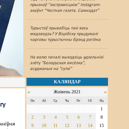
прызнаў “экстрэмісцкім” Instagram-
акаўнт “Честная газета. Самиздат”
Турыстаў прывабіць такі вось
мядзведзь? У Віцебску прыдумалі
чарговы турыстычны брэнд рэгіёна
На волю пачалі выходзіць удзельнікі
злёту "Беларуская вясёлка",
асуджаныя на "суткі"
КАЛЯНДАР
«
»
Жнівень 2021
Пн
Аў
Ср
Чц
Пт
Сб
Нд
гу
1
2
3
4
5
6
7
8
жніўня
9
10
11
12
13
14
15