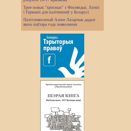
Трое новых "хросных" з Фінляндыі, Латвіі
і Германіі для палітвязняў у Беларусі
Палітзняволенай Алене Лазарчык дадалі
яшчэ паўтара года зняволення