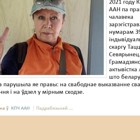
2021 году К
ААН па пра
чалавека
зарэгістрав
нумарам 3
індывідуал
скаргу Тац
Севярынец
Грамадзянс
актывістка 
што белару
 парушыла яе правы: на свабоднае выказванне св
ня і на ўдзел у мірным сходзе.
на ў
КПЧ ААН
Падрабязьней ...