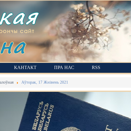
ская
на
рончы сайт
КАНТАКТ
ПРА НАС
RSS
алоўная
Аўторак, 17 Жнівень 2021