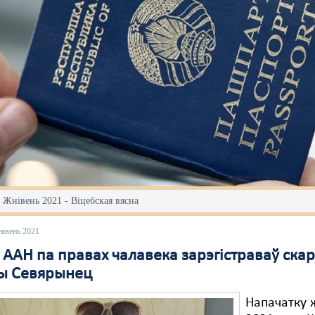
 Жнівень 2021 - Віцебская вясна
нівень 2021
 ААН па правах чалавека зарэгістраваў скар
ы Севярынец
Напачатку 