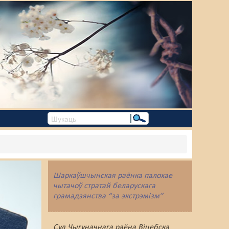
Шаркаўшчынская раёнка палохае
чытачоў стратай беларускага
грамадзянства “за экстрэмізм”
Суд Чыгуначнага раёна Віцебска