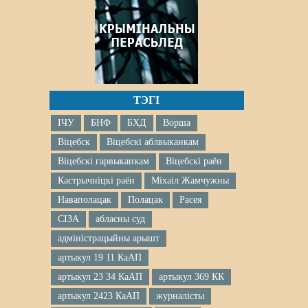
ТЭГІ
ІЧУ
БНФ
БХД
Ворша
Віцебск
Віцебскі аблвыканкам
Віцебскі гарвыканкам
Віцебскі раён
Кастрычніцкі раён
Міхаіл Жамчужны
Наваполацак
Полацак
Расея
СІЗА
абласны суд
адміністрацыйны арышт
артыкул 19 11 КаАП
артыкул 23 34 КаАП
артыкул 369 КК
артыкул 2423 КаАП
журналісты