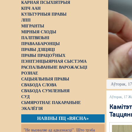
КАРНАЯ ПСЫХІЯТРЫЯ
КПЧ ААН
КУЛЬТУРНЫЯ ПРАВЫ
ЛПП
МІГРАНТЫ
МІРНЫЯ СХОДЫ
ПАЛІТВЯЗЬНІ
ПРАВААБАРОНЦЫ
ПРАВЫ ДЗІЦЯЦІ
ПРАВЫ ПРАЦОЎНЫХ
ПЭНІТЭНЦЫЯРНАЯ СЫСТЭМА
РАСПАЛЬВАНЬНЕ ВАРОЖАСЬЦІ
РОЗНАЕ
САЦЫЯЛЬНЫЯ ПРАВЫ
Аўторак, 17
СВАБОДА СЛОВА
СВАБОДА СУМЛЕНЬНЯ
СУД
Аўторак, 17 Ж
СЬМЯРОТНАЕ ПАКАРАНЬНЕ
Камітэт
ЭКАЛЁГІЯ
Таццян
НАВІНЫ ПЦ «ВЯСНА»
"Не вызваляе ад адказнасці". Што трэба