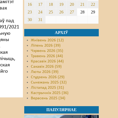
амітэт
16
17
18
19
20
21
22
вах
23
24
25
26
27
28
29
30
31
аў пад
991/2021
АРХІЎ
ьную
цяны
Жнівень 2026 (12)
.
Ліпень 2026 (39)
Чэрвень 2026 (35)
кая
Травень 2026 (44)
лічыць,
Красавік 2026 (44)
ская
Сакавік 2026 (59)
айго
Люты 2026 (39)
Студзень 2026 (29)
Сьнежань 2025 (32)
Лістапад 2025 (31)
Кастрычнік 2025 (36)
Верасень 2025 (34)
ПАПУЛЯРНАЕ