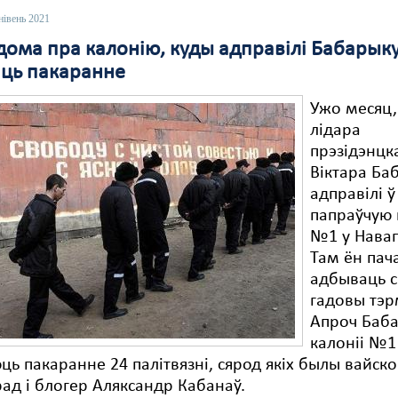
нівень 2021
дома пра калонію, куды адправілі Бабарык
ць пакаранне
Ужо месяц, 
лідара
прэзідэнцк
Віктара Ба
адправілі ў
папраўчую 
№1 у Навап
Там ён пач
адбываць с
гадовы тэр
Апроч Баба
калоніі №1
ь пакаранне 24 палітвязні, сярод якіх былы вайск
рад і блогер Аляксандр Кабанаў.