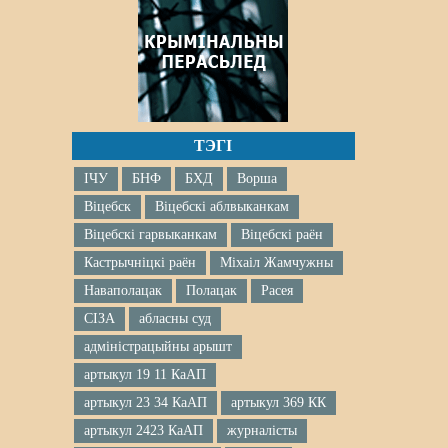
ТЭГІ
ІЧУ
БНФ
БХД
Ворша
Віцебск
Віцебскі аблвыканкам
Віцебскі гарвыканкам
Віцебскі раён
Кастрычніцкі раён
Міхаіл Жамчужны
Наваполацак
Полацак
Расея
СІЗА
абласны суд
адміністрацыйны арышт
артыкул 19 11 КаАП
артыкул 23 34 КаАП
артыкул 369 КК
артыкул 2423 КаАП
журналісты