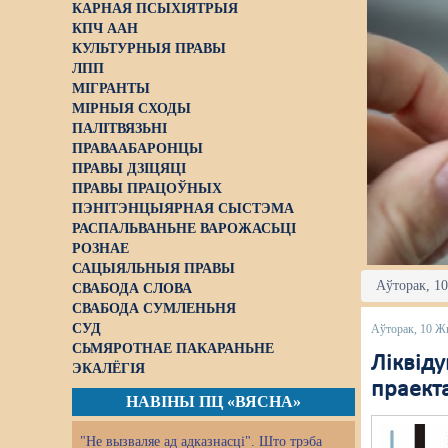
КАРНАЯ ПСЫХІЯТРЫЯ
КПЧ ААН
КУЛЬТУРНЫЯ ПРАВЫ
ЛПП
МІГРАНТЫ
МІРНЫЯ СХОДЫ
ПАЛІТВЯЗЬНІ
ПРАВААБАРОНЦЫ
ПРАВЫ ДЗІЦЯЦІ
ПРАВЫ ПРАЦОЎНЫХ
ПЭНІТЭНЦЫЯРНАЯ СЫСТЭМА
РАСПАЛЬВАНЬНЕ ВАРОЖАСЬЦІ
РОЗНАЕ
САЦЫЯЛЬНЫЯ ПРАВЫ
Аўторак, 10
СВАБОДА СЛОВА
СВАБОДА СУМЛЕНЬНЯ
СУД
Аўторак, 10 Ж
СЬМЯРОТНАЕ ПАКАРАНЬНЕ
Ліквід
ЭКАЛЁГІЯ
праекта
НАВІНЫ ПЦ «ВЯСНА»
"Не вызваляе ад адказнасці". Што трэба