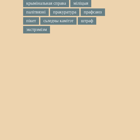
крымінальная справа
міліцыя
палітвязні
пракуратура
прафсаюз
пікет
сьледчы камітэт
штраф
экстрэмізм