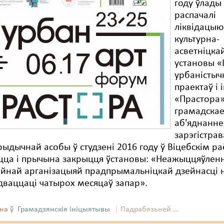
году ўлады
распачалі
ліквідацыю
культурна-
асветніцка
установы «
урбаністыч
праектаў і 
«Прастора»
грамадска
аб'яднанне
зарэгістрав
рыдычнай асобы ў студзені 2016 году ў Віцебскім ра
цца і прычына закрыцця ўстановы: «Неажыццяўлен
йнай арганізацыяй прадпрымальніцкай дзейнасці 
дваццаці чатырох месяцаў запар».
на ў
Грамадзянскія ініцыятывы
Падрабязьней ...