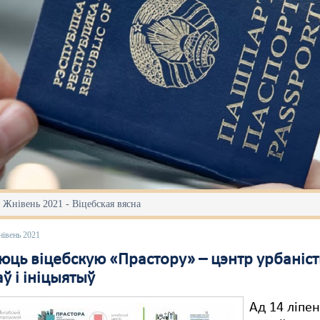
 Жнівень 2021 - Віцебская вясна
нівень 2021
уюць віцебскую «Прастору» – цэнтр урбаніс
ў і ініцыятыў
Ад 14 ліпе