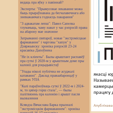
ведаць пра яўку з павіннай?
Эксперты: "Прымусовае лекаванне можа
быць прыраўнавана да бесчалавечнага або
зневажаючага годнасць пакарання"
"З адвакатам лепш": Павел Сапелка
тлумачыць, чаму нават у час рэпрэсій права
на абарону мае значэнне
Затрыманні святароў, новае "экстрэмісцкае
фармаванне" і чарговы "хапун" у
Дзяржынску: хроніка рэпрэсій 23-24
красавіка Дапоўнена
"Не іх кліенты". Былы арыштант распавёў
пра суткі ў 2020-м у арыштным доме пры
калоніі для рэцыдывістаў
"Улады ніколі публічна не асуджалі
якасці ю
катаванні". Даклад праваабаронцаў у
рамках УПА
Называе
камерцы
"Калі параўноўваць суткі ў 2022-м і 2024-
м, то цяпер горш стала", — былы
працягу 
палітвязень пра калонію і арышт пасля
вызвалення
Ксяндза Вячаслава Барка прызналі
Апублікава
"экстрэмісцкім фармаваннем": хроніка
рэпрэсій 16-17 красавіка