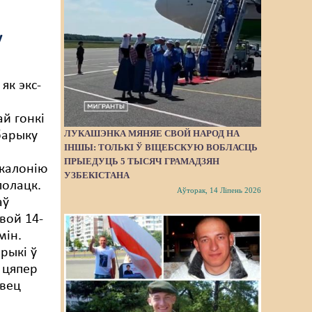
у
як экс-
ай гонкі
ЛУКАШЭНКА МЯНЯЕ СВОЙ НАРОД НА
барыку
ІНШЫ: ТОЛЬКІ Ў ВІЦЕБСКУЮ ВОБЛАСЦЬ
ПРЫЕДУЦЬ 5 ТЫСЯЧ ГРАМАДЗЯН
калонію
УЗБЕКІСТАНА
олацк.
Аўторак, 14 Ліпень 2026
аў
вой 14-
мін.
рыкі ў
 цяпер
овец