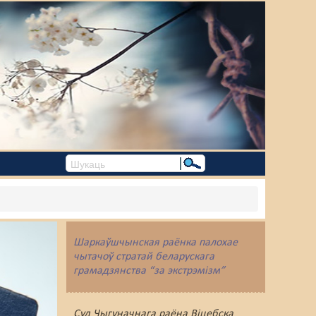
Шаркаўшчынская раёнка палохае
чытачоў стратай беларускага
грамадзянства “за экстрэмізм”
Суд Чыгуначнага раёна Віцебска