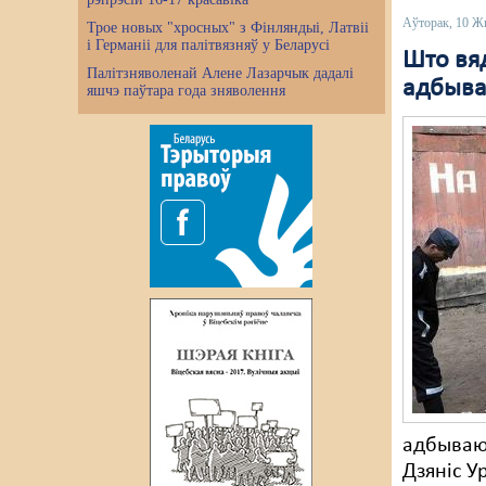
Аўторак, 10 Ж
Трое новых "хросных" з Фінляндыі, Латвіі
і Германіі для палітвязняў у Беларусі
Што вя
Палітзняволенай Алене Лазарчык дадалі
адбыва
яшчэ паўтара года зняволення
адбываюц
Дзяніс У