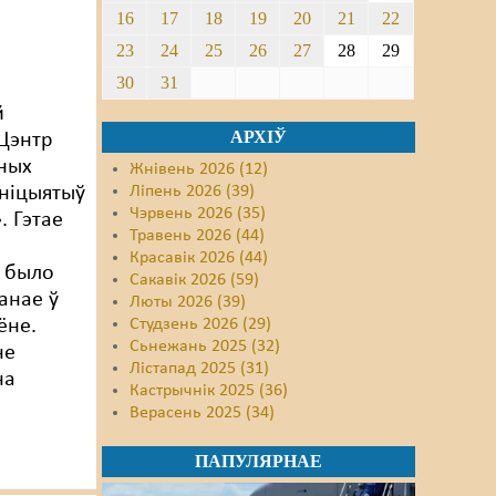
16
17
18
19
20
21
22
23
24
25
26
27
28
29
30
31
й
АРХІЎ
Цэнтр
ных
Жнівень 2026 (12)
ініцыятыў
Ліпень 2026 (39)
Чэрвень 2026 (35)
. Гэтае
Травень 2026 (44)
е
Красавік 2026 (44)
 было
Сакавік 2026 (59)
анае ў
Люты 2026 (39)
ёне.
Студзень 2026 (29)
Сьнежань 2025 (32)
не
Лістапад 2025 (31)
на
Кастрычнік 2025 (36)
Верасень 2025 (34)
ПАПУЛЯРНАЕ