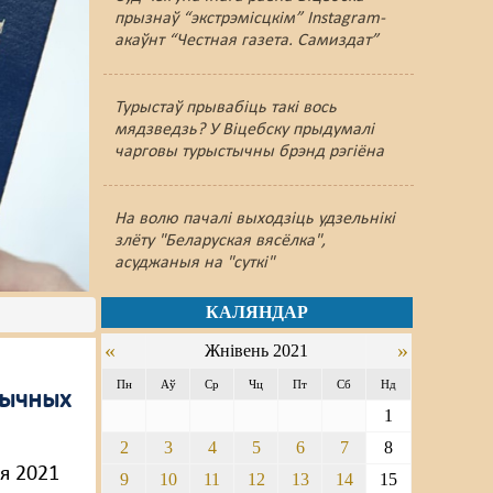
прызнаў “экстрэмісцкім” Instagram-
акаўнт “Честная газета. Самиздат”
Турыстаў прывабіць такі вось
мядзведзь? У Віцебску прыдумалі
чарговы турыстычны брэнд рэгіёна
На волю пачалі выходзіць удзельнікі
злёту "Беларуская вясёлка",
асуджаныя на "суткі"
КАЛЯНДАР
«
»
Жнівень 2021
Пн
Аў
Ср
Чц
Пт
Сб
Нд
тычных
1
2
3
4
5
6
7
8
ня 2021
9
10
11
12
13
14
15