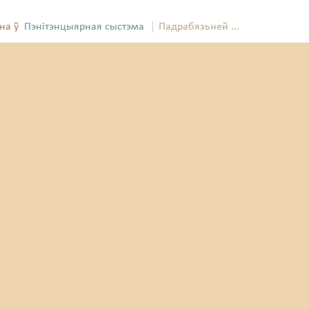
на ў
Пэнітэнцыярная сыстэма
Падрабязьней ...