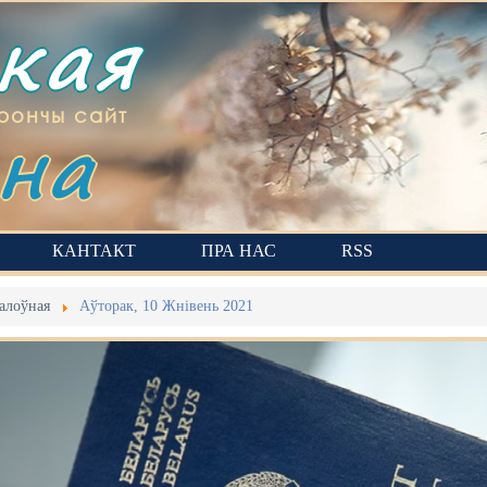
ская
на
рончы сайт
КАНТАКТ
ПРА НАС
RSS
алоўная
Аўторак, 10 Жнівень 2021