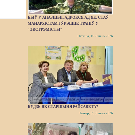
БЫЎ У АПАЗІЦЫІ, АДРОКСЯ АД ЯЕ, СТАЎ
МАНАРХІСТАМ І ЎРЭШЦЕ ТРАПІЎ У
“ЭКСТРЭМІСТЫ”
Пятніца, 10 Ліпень 2026
БУДЗЬ ЯК СТАРШЫНЯ РАЙСАВЕТА?
Чацвер, 09 Ліпень 2026