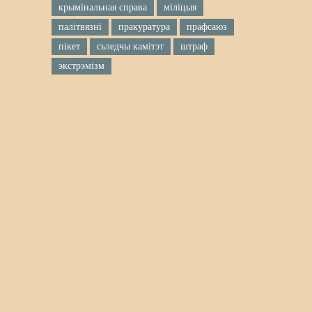
крымінальная справа
міліцыя
палітвязні
пракуратура
прафсаюз
пікет
сьледчы камітэт
штраф
экстрэмізм