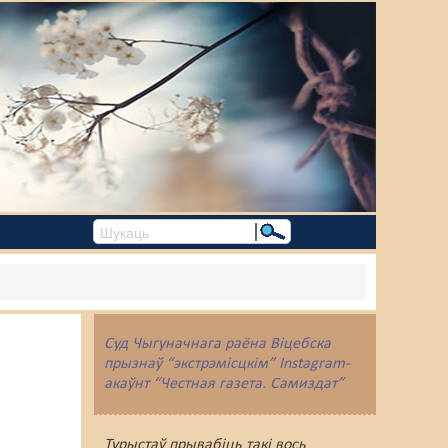
Суд Чыгуначнага раёна Віцебска
прызнаў “экстрэмісцкім” Instagram-
акаўнт “Честная газета. Самиздат”
Турыстаў прывабіць такі вось