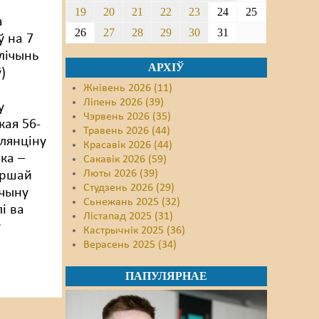
19
20
21
22
23
24
25
а
26
27
28
29
30
31
 на 7
лічынь
АРХІЎ
)
Жнівень 2026 (11)
Ліпень 2026 (39)
у
Чэрвень 2026 (35)
кая 56-
Травень 2026 (44)
лянціну
Красавік 2026 (44)
ка –
Сакавік 2026 (59)
Люты 2026 (39)
ершай
Студзень 2026 (29)
нчыну
Сьнежань 2025 (32)
і ва
Лістапад 2025 (31)
ў
Кастрычнік 2025 (36)
Верасень 2025 (34)
ПАПУЛЯРНАЕ