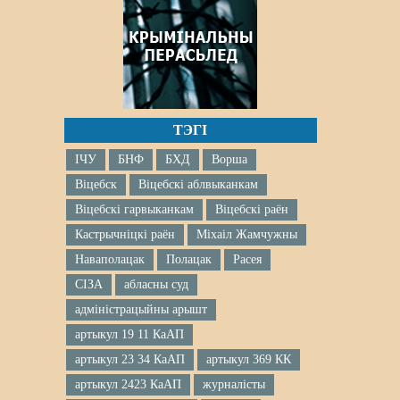
ТЭГІ
ІЧУ
БНФ
БХД
Ворша
Віцебск
Віцебскі аблвыканкам
Віцебскі гарвыканкам
Віцебскі раён
Кастрычніцкі раён
Міхаіл Жамчужны
Наваполацак
Полацак
Расея
СІЗА
абласны суд
адміністрацыйны арышт
артыкул 19 11 КаАП
артыкул 23 34 КаАП
артыкул 369 КК
артыкул 2423 КаАП
журналісты