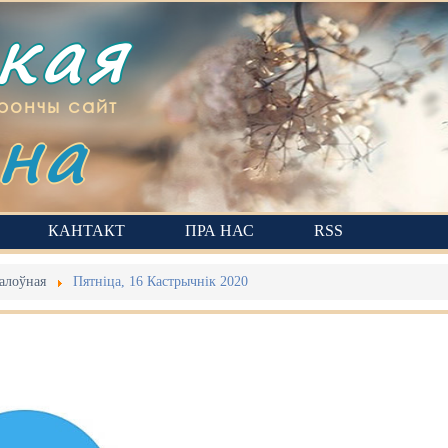
ская
на
рончы сайт
КАНТАКТ
ПРА НАС
RSS
алоўная
Пятніца, 16 Кастрычнік 2020