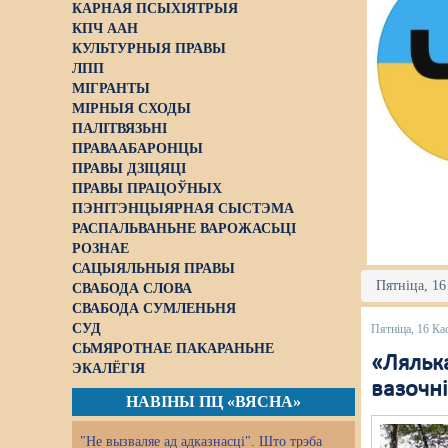
КАРНАЯ ПСЫХІЯТРЫЯ
КПЧ ААН
КУЛЬТУРНЫЯ ПРАВЫ
ЛПП
МІГРАНТЫ
МІРНЫЯ СХОДЫ
ПАЛІТВЯЗЬНІ
ПРАВААБАРОНЦЫ
ПРАВЫ ДЗІЦЯЦІ
ПРАВЫ ПРАЦОЎНЫХ
ПЭНІТЭНЦЫЯРНАЯ СЫСТЭМА
РАСПАЛЬВАНЬНЕ ВАРОЖАСЬЦІ
РОЗНАЕ
САЦЫЯЛЬНЫЯ ПРАВЫ
Пятніца, 16
СВАБОДА СЛОВА
СВАБОДА СУМЛЕНЬНЯ
СУД
Пятніца, 16 Ка
СЬМЯРОТНАЕ ПАКАРАНЬНЕ
«Ляльк
ЭКАЛЁГІЯ
вазочні
НАВІНЫ ПЦ «ВЯСНА»
"Не вызваляе ад адказнасці". Што трэба