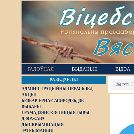
Віцеб
Вяс
Рэгіянальны правааба
ГАЛОЎНАЯ
ВЫДАНЬНІ
ВІДЭА
РАЗЬДЗЕЛЫ
Вы тут:
Г
АДМІНІСТРАЦЫЙНЫ ПЕРАСЬЛЕД
АКЦЫІ
БЕЗБАР'ЕРНАЕ АСЯРОДЗЬДЗЕ
ВЫБАРЫ
ГРАМАДЗЯНСКІЯ ІНІЦЫЯТЫВЫ
ДЗЯРЖАВА
ДЫСКРЫМІНАЦЫЯ
ЗАТРЫМАНЬНІ