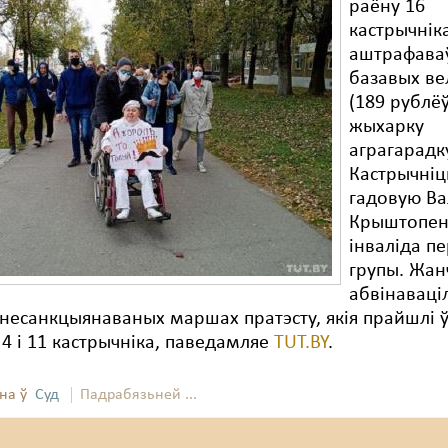
раёну 16
кастрычнік
аштрафаваў
базавых ве
(189 рублёў
жыхарку
аграгарадк
Кастрычніц
гадовую Ва
Крыштопен
інваліда п
групы. Жа
абвінаваціл
 несанкцыянаваных маршах пратэсту, якія прайшлі 
 4 і 11 кастрычніка, паведамляе
TUT.BY
.
на ў
Суд
Падрабязьней ...