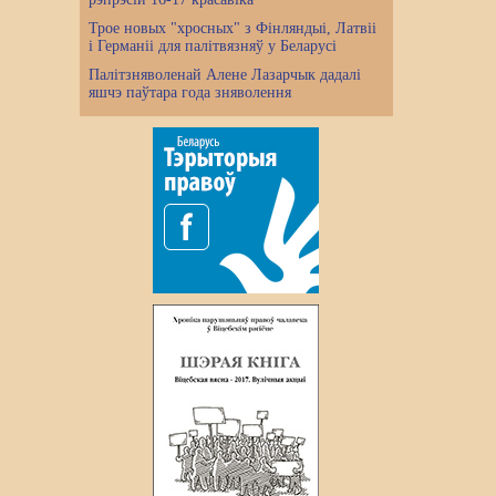
Трое новых "хросных" з Фінляндыі, Латвіі
і Германіі для палітвязняў у Беларусі
Палітзняволенай Алене Лазарчык дадалі
яшчэ паўтара года зняволення