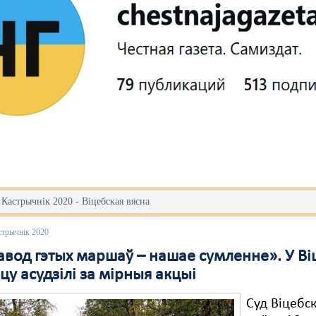
 Кастрычнік 2020 - Віцебская вясна
стрычнік 2020
авод гэтых маршаў – нашае сумленне». У Ві
цу асудзілі за мірныя акцыі
Суд Віцебс