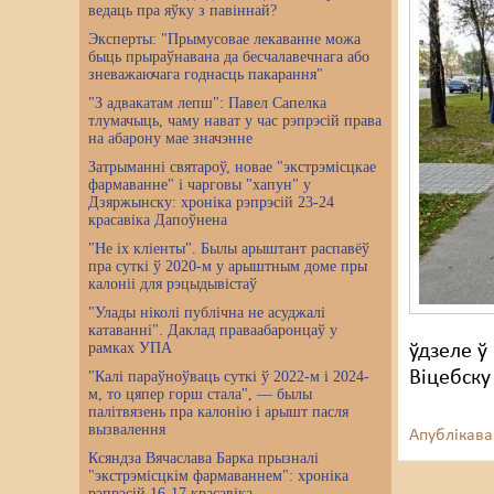
ведаць пра яўку з павіннай?
Эксперты: "Прымусовае лекаванне можа
быць прыраўнавана да бесчалавечнага або
зневажаючага годнасць пакарання"
"З адвакатам лепш": Павел Сапелка
тлумачыць, чаму нават у час рэпрэсій права
на абарону мае значэнне
Затрыманні святароў, новае "экстрэмісцкае
фармаванне" і чарговы "хапун" у
Дзяржынску: хроніка рэпрэсій 23-24
красавіка Дапоўнена
"Не іх кліенты". Былы арыштант распавёў
пра суткі ў 2020-м у арыштным доме пры
калоніі для рэцыдывістаў
"Улады ніколі публічна не асуджалі
катаванні". Даклад праваабаронцаў у
рамках УПА
ўдзеле ў
Віцебску
"Калі параўноўваць суткі ў 2022-м і 2024-
м, то цяпер горш стала", — былы
палітвязень пра калонію і арышт пасля
вызвалення
Апублікава
Ксяндза Вячаслава Барка прызналі
"экстрэмісцкім фармаваннем": хроніка
рэпрэсій 16-17 красавіка