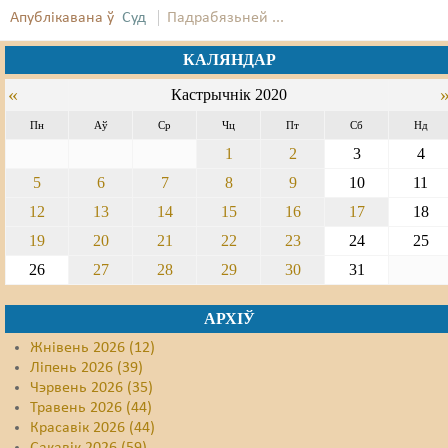
Апублікавана ў
Суд
Падрабязьней ...
Свабода слова
КАЛЯНДАР
Свабода сумленьня
«
Кастрычнік 2020
Суд
Пн
Аў
Ср
Чц
Пт
Сб
Нд
1
2
3
4
Сьмяротнае пакараньне
5
6
7
8
9
10
11
Экалёгія
12
13
14
15
16
17
18
Правы працоўных
19
20
21
22
23
24
25
26
27
28
29
30
31
Сацыяльныя правы
АРХІЎ
Жнівень 2026 (12)
Ліпень 2026 (39)
Чэрвень 2026 (35)
Травень 2026 (44)
Красавік 2026 (44)