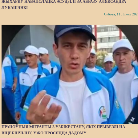
ЖЫХАРКУ НАВАПОЛАЦКА АСУДЗІЛІ ЗА АБРАЗУ АЛЯКСАНДРА
ЛУКАШЭНКІ
Субота, 11 Ліпень 202
ПРАЦОЎНЫЯ МІГРАНТЫ З УЗБІКЕСТАНУ, ЯКІХ ПРЫВЕЗЛІ НА
ВІЦЕБШЧЫНУ, УЖО ПРОСЯЦЦА ДАДОМУ