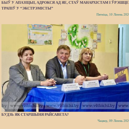
БЫЎ У АПАЗІЦЫІ, АДРОКСЯ АД ЯЕ, СТАЎ МАНАРХІСТАМ І ЎРЭШЦЕ
ТРАПІЎ У “ЭКСТРЭМІСТЫ”
Пятніца, 10 Ліпень 202
БУДЗЬ ЯК СТАРШЫНЯ РАЙСАВЕТА?
Чацвер, 09 Ліпень 202