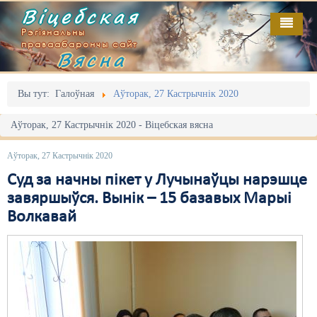
Віцебская
Рэгіянальны
праваабарончы сайт
Вясна
Галоўная
Выданьні
Адміністрацыйны перасьлед
Вы тут:
Галоўная
Аўторак, 27 Кастрычнік 2020
Відэа
Акцыі
Аўторак, 27 Кастрычнік 2020 - Віцебская вясна
Кантакт
Безбар'ернае асяродзьдзе
Аўторак, 27 Кастрычнік 2020
Пра нас
Выбары
Суд за начны пікет у Лучынаўцы нарэшце
завяршыўся. Вынік – 15 базавых Марыі
RSS
Грамадзянскія ініцыятывы
Волкавай
Дзяржава
Дыскрымінацыя
Затрыманьні