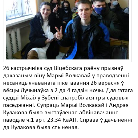
Карная псыхіятрыя
КПЧ ААН
Культурныя правы
ЛПП
Мігранты
Мірныя сходы
26 кастрычніка суд Віцебскага раёну прызнаў
Палітвязьні
даказаным віну Марыі Волкавай у правядзенні
несанкцыянаванага пікетавання 26 верасня ў
Праваабаронцы
вёсцы Лучынаўка з 2 да 4 гадзін ночы. Для гэтага
суддзі Міхаілу Зубені спатрэбілася тры судовыя
Правы дзіцяці
паседжанні. Супраць Марыі Волкавай і Андрэя
Пэнітэнцыярная сыстэма
Кулакова было выстаўленае абвінавачанне
паводле ч.1 арт. 23.34 КаАП. Справа ў дачыненні
Распальваньне варожасьці
да Кулакова была спыненая.
Рознае