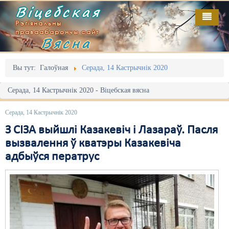
Віцебская
Рэгіянальны
праваабарончы сайт
Вясна
Галоўная
Выданьні
Адміністрацыйны перасьлед
Вы тут:
Галоўная
Серада, 14 Кастрычнік 2020
Відэа
Акцыі
Серада, 14 Кастрычнік 2020 - Віцебская вясна
Кантакт
Безбар'ернае асяродзьдзе
Серада, 14 Кастрычнік 2020
Пра нас
Выбары
З СІЗА выйшлі Казакевіч і Лазараў. Пасля
вызвалення ў кватэры Казакевіча
RSS
Грамадзянскія ініцыятывы
адбыўся ператрус
Дзяржава
Дыскрымінацыя
Затрыманьні