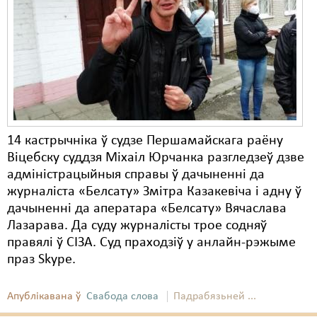
Карная псыхіятрыя
КПЧ ААН
Культурныя правы
ЛПП
Мігранты
14 кастрычніка ў судзе Першамайскага раёну
Мірныя сходы
Віцебску суддзя Міхаіл Юрчанка разгледзеў дзве
Палітвязьні
адміністрацыйныя справы ў дачыненні да
журналіста «Белсату» Змітра Казакевіча і адну ў
Праваабаронцы
дачыненні да аператара «Белсату» Вячаслава
Лазарава. Да суду журналісты трое содняў
Правы дзіцяці
правялі ў СІЗА. Суд праходзіў у анлайн-рэжыме
Пэнітэнцыярная сыстэма
праз Skype.
Распальваньне варожасьці
Апублікавана ў
Свабода слова
Падрабязьней ...
Рознае