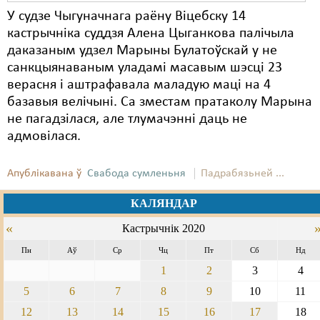
У судзе Чыгуначнага раёну Віцебску 14
кастрычніка суддзя Алена Цыганкова палічыла
даказаным удзел Марыны Булатоўскай у не
санкцыянаваным уладамі масавым шэсці 23
верасня і аштрафавала маладую маці на 4
базавыя велічыні.
Са зместам пратаколу Марына
не пагадзілася, але тлумачэнні даць не
адмовілася.
Апублікавана ў
Свабода сумленьня
Падрабязьней ...
КАЛЯНДАР
«
Кастрычнік 2020
Пн
Аў
Ср
Чц
Пт
Сб
Нд
1
2
3
4
5
6
7
8
9
10
11
12
13
14
15
16
17
18