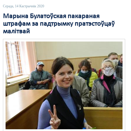
Серада, 14 Кастрычнік 2020
Свабода слова
Марына Булатоўская пакараная
Свабода сумленьня
штрафам за падтрымку пратэстоўцаў
малітвай
Суд
Сьмяротнае пакараньне
Экалёгія
Правы працоўных
Сацыяльныя правы