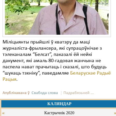
Карная псыхіятрыя
КПЧ ААН
Культурныя правы
ЛПП
Міліцыянты прыйшлі ў кватэру да маці
Мігранты
журналіста-фрылансера, які супрацоўнічае з
Мірныя сходы
тэлеканалам “Белсат”, паказалі ёй нейкі
дакумент, які амаль 80-гадовая жанчына не
Палітвязьні
паспела нават прачытаць і сказалі, што будуць
“шукаць тэхніку”, паведамляе
Беларускае Радыё
Праваабаронцы
Рацыя
.
Правы дзіцяці
Апублікавана ў
Свабода слова
Падрабязьней ...
Пэнітэнцыярная сыстэма
КАЛЯНДАР
Распальваньне варожасьці
«
Кастрычнік 2020
Рознае