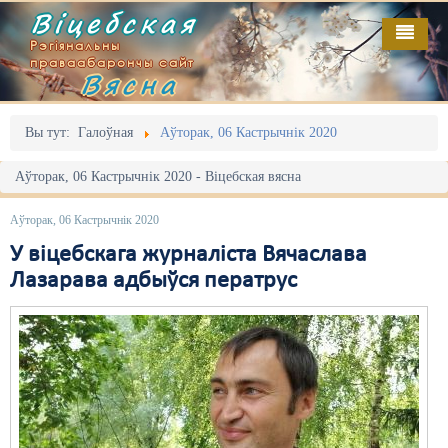
Віцебская
Рэгіянальны
праваабарончы сайт
Вясна
Галоўная
Выданьні
Адміністрацыйны перасьлед
Вы тут:
Галоўная
Аўторак, 06 Кастрычнік 2020
Відэа
Акцыі
Аўторак, 06 Кастрычнік 2020 - Віцебская вясна
Кантакт
Безбар'ернае асяродзьдзе
Аўторак, 06 Кастрычнік 2020
Пра нас
Выбары
У віцебскага журналіста Вячаслава
Лазарава адбыўся ператрус
RSS
Грамадзянскія ініцыятывы
Дзяржава
Дыскрымінацыя
Затрыманьні