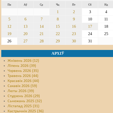
Пн
Аў
Ср
Чц
Пт
Сб
Нд
Свабода слова
1
2
3
4
Свабода сумленьня
5
6
7
8
9
10
11
12
13
14
15
16
17
18
Суд
19
20
21
22
23
24
25
Сьмяротнае пакараньне
26
27
28
29
30
31
Экалёгія
АРХІЎ
Правы працоўных
Жнівень 2026 (12)
Ліпень 2026 (39)
Сацыяльныя правы
Чэрвень 2026 (35)
Травень 2026 (44)
Красавік 2026 (44)
Сакавік 2026 (59)
Люты 2026 (39)
Студзень 2026 (29)
Сьнежань 2025 (32)
Лістапад 2025 (31)
Кастрычнік 2025 (36)