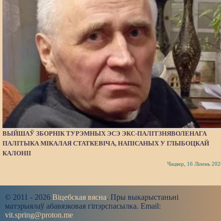
ВЫЙШАЎ ЗБОРНІК ТУРЭМНЫХ ЭСЭ ЭКС-ПАЛІТЗНЯВОЛЕНАГА
ПАЛІТЫКА МІКАЛАЯ СТАТКЕВІЧА, НАПІСАНЫХ У ГЛЫБОЦКАЙ
КАЛОНІІ
Чацвер, 16 Ліпень 202
© 2011 - 2026
Віцебская вясна
. Пры выкарыстаньні
матэрыялаў абавязковая гіпэрспасылка. Email:
vit.spring@proton.me