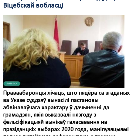
Віцебскай вобласці
Праваабаронцы лічаць, што пяцёра са згаданых
ва Указе суддзяў вынасілі пастановы
абвінаваўчага характару ў дачыненні да
грамадзян, якія выказвалі нязгоду з
фальсіфікацыяй вынікаў галасавання на
прэзідэнцкіх выбарах 2020 года, маніпуляцыямі