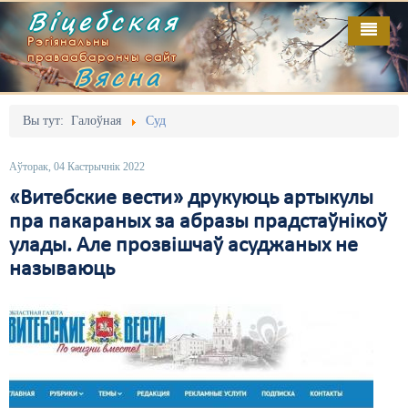
Віцебская
Рэгіянальны
праваабарончы сайт
Вясна
Галоўная
Выданьні
Адміністрацыйны перасьлед
Вы тут:
Галоўная
Суд
Відэа
Акцыі
Аўторак, 04 Кастрычнік 2022
Кантакт
Безбар'ернае асяродзьдзе
«Витебские вести» друкуюць артыкулы
пра пакараных за абразы прадстаўнікоў
Пра нас
Выбары
улады. Але прозвішчаў асуджаных не
RSS
Грамадзянскія ініцыятывы
называюць
Дзяржава
Дыскрымінацыя
Затрыманьні