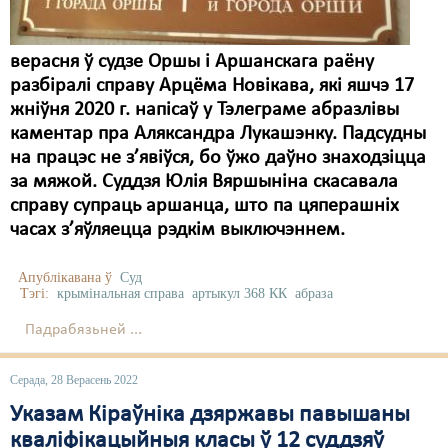
верасня ў судзе Оршы і Аршанскага раёну
разбіралі справу Арцёма Новікава, які яшчэ 17
жніўня 2020 г. напісаў у Тэлеграме абразлівы
каментар пра Аляксандра Лукашэнку. Падсудны
на працэс не з’явіўся, бо ўжо даўно знаходзіцца
за мяжой. Суддзя Юлія Вяршыніна скасавала
справу супраць аршанца, што па цяперашніх
часах з’яўляецца рэдкім выключэннем.
Апублікавана ў
Суд
Тэгі:
крымінальная справа
артыкул 368 КК
абраза
Падрабязьней ...
Серада, 28 Верасень 2022
Указам Кіраўніка дзяржавы павышаны
кваліфікацыйныя класы ў 12 суддзяў