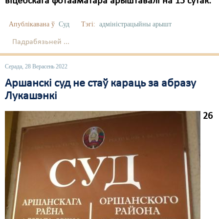
віцебскага фотааматара арыштавалі на 15 сутак.
Апублікавана ў
Суд
Тэгі:
адміністрацыйны арышт
Падрабязьней ...
Серада, 28 Верасень 2022
Аршанскі суд не стаў караць за абразу
Лукашэнкі
26