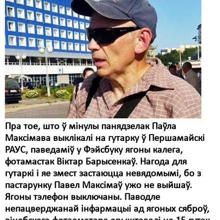
Пра тое, што ў мінулы панядзелак Паўла
Максімава выклікалі на гутарку ў Першамайскі
РАУС, паведаміў у Фэйсбуку ягоны калега,
фотамастак Віктар Барысенкаў. Нагода для
гутаркі і яе змест застаюцца невядомымі, бо з
пастарунку Павел Максімаў ужо не выйшаў.
Ягоны тэлефон выключаны. Паводле
непацверджанай інфармацыі ад ягоных сяброў,