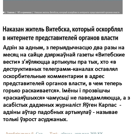
Карная псыхіятрыя
КПЧ ААН
Культурныя правы
ЛПП
Адзін за адным, з перыядычнасцю два разы на
Мігранты
месяц на сайце дзяржаўнай газеты «Витебские
Мірныя сходы
вести» з’яўляюцца артыкулы пра тых, хто «в
деструктивных телеграмм-каналах оставлял
Палітвязьні
оскорбительные комментарии в адрес
представителей органов власти, в чем теперь
Праваабаронцы
горько раскаивается». Імёны і прозвішчы
Правы дзіцяці
«раскаяўшыхся» чамусьці не паведамляюцца, а з
асабістых дадзеных журналіст Яўген Карпас -
Пэнітэнцыярная сыстэма
адзіны аўтар падобных артыкулаў - называе
толькі ўзрост асуджаных.
Распальваньне варожасьці
Рознае
Апублікавана ў
Суд
Тэгі:
абраза
артыкул 369 КК