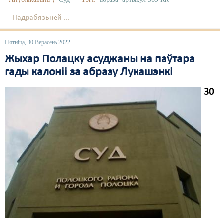
Свабода слова
Падрабязьней ...
Свабода сумленьня
Пятніца, 30 Верасень 2022
Суд
Жыхар Полацку асуджаны на паўтара
гады калоніі за абразу Лукашэнкі
Сьмяротнае пакараньне
30
Экалёгія
Правы працоўных
Сацыяльныя правы