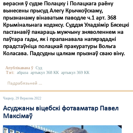
верасня ў судзе Полацку і Полацкага раёну
вынесены прысуд Алегу Крычкоўскаму,
прызнанаму вінаватым паводле ч.1 арт. 368
Крымінальнага кодэксу. Суддзя Уладзімір Бясецкі
пастанавіў пакараць мужчыну зняволеннем на
паўтара гады, як і прапанавала напярэдадні
прадстаўніца полацкай пракуратуры Вольга
Коласава. Падсудны цалкам прызнаў сваю віну.
Апублікавана ў
Суд
Тэгі:
абраза
артыкул 368 КК
артыкул 369 КК
Падрабязьней ...
Чацвер, 29 Верасень 2022
Асуджаны віцебскі фотааматар Павел
Максімаў