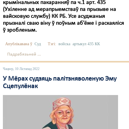
крымінальных пакаранняў па ч.1 арт. 435
(Ухіленне ад мерапрыемстваў па прызыве на
вайсковую службу) КК РБ. Усе асуджаныя
прызналі сваю віну ў поўным аб'ёме і раскаяліся
ў зробленым.
Апублікавана ў
Суд
Тэгі:
войска
артыкул 435 КК
Падрабязьней ...
Чацвер, 10 Лістапад 2022
У Мёрах судзяць палітзняволеную Эму
Сцепулёнак