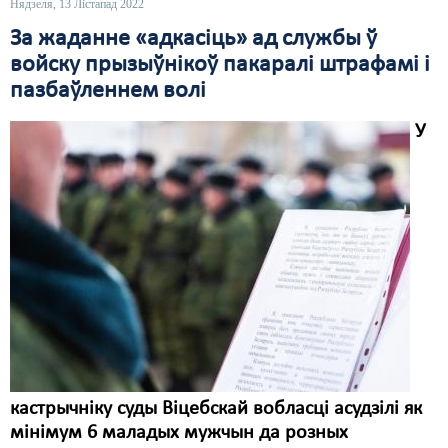
Нядзеля, 13 Лістапад 2022
Свабода слова
За жаданне «адкасіць» ад службы ў
войску прызыўнікоў пакаралі штрафамі і
Свабода сумленьня
пазбаўленнем волі
Суд
У
Сьмяротнае пакараньне
Экалёгія
Правы працоўных
Сацыяльныя правы
кастрычніку суды Віцебскай вобласці асудзілі як
мінімум 6 маладых мужчын да розных