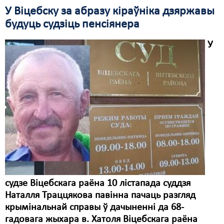
У Віцебску за абразу кіраўніка дзяржавы
будуць судзіць пенсіянера
У
судзе Віцебскага раёна 10 лістапада суддзя
Наталля Траццякова павінна пачаць разгляд
крымінальнай справы ў дачыненні да 68-
гадовага жыхара в. Хатоля Віцебскага раёна