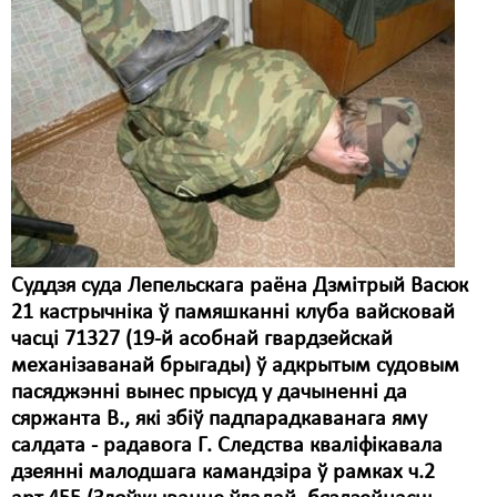
Суддзя суда Лепельскага раёна Дзмітрый Васюк
21 кастрычніка ў памяшканні клуба вайсковай
часці 71327 (19-й асобнай гвардзейскай
механізаванай брыгады) ў адкрытым судовым
пасяджэнні вынес прысуд у дачыненні да
сяржанта В., які збіў падпарадкаванага яму
салдата - радавога Г. Следства кваліфікавала
дзеянні малодшага камандзіра ў рамках ч.2