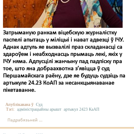
Карная псыхіятрыя
КПЧ ААН
Культурныя правы
Затрыманую ранкам віцебскую журналістку
ЛПП
паспелі апытаць у міліцыі і нават адвезці ў ІЧУ.
Аднак адтуль яе вызвалілі праз складанасці са
Мігранты
здароўем і неабходнасць прымаць лекі, якіх у
Мірныя сходы
ІЧУ няма. Адпусцілі жанчыну пад падпіску пра
тое, што яна добраахвотна з’явіцца ў суд
Палітвязьні
Першамайскага раёну, дзе яе будуць судзіць па
артыкуле 24.23 КоАП за несанкцыянаванае
Праваабаронцы
пікетаванне.
Правы дзіцяці
Апублікавана ў
Суд
Пэнітэнцыярная сыстэма
Тэгі:
адміністрацыйны арышт
артыкул 2423 КаАП
Распальваньне варожасьці
Падрабязьней ...
Рознае