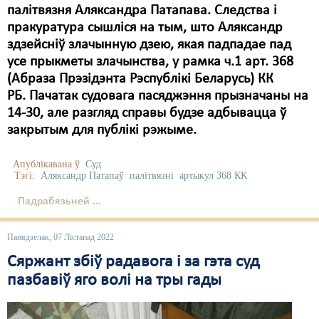
палітвязня Аляксандра Патапава. Следства і
пракуратура сышліся на тым, што Аляксандр
здзейсніў злачынную дзею, якая падпадае пад
усе прыкметы злачынства, у рамка ч.1 арт. 368
(Абраза Прэзідэнта Рэспублікі Беларусь) КК
РБ. Пачатак судовага пасяджэння прызначаны на
14-30, але разгляд справы будзе адбывацца ў
закрытым для публікі рэжыме.
Апублікавана ў
Суд
Тэгі:
Аляксандр Патапаў
палітвязні
артыкул 368 КК
Падрабязьней ...
Панядзелак, 07 Лістапад 2022
Сяржант збіў радавога і за гэта суд
пазбавіў яго волі на тры гады