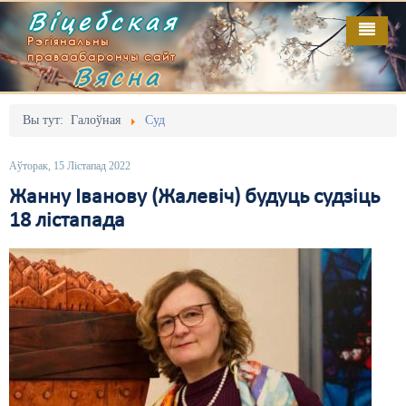
Віцебская
Рэгіянальны
праваабарончы сайт
Вясна
Галоўная
Выданьні
Адміністрацыйны перасьлед
Вы тут:
Галоўная
Суд
Відэа
Акцыі
Аўторак, 15 Лістапад 2022
Кантакт
Безбар'ернае асяродзьдзе
Жанну Іванову (Жалевіч) будуць судзіць
18 лістапада
Пра нас
Выбары
RSS
Грамадзянскія ініцыятывы
Дзяржава
Дыскрымінацыя
Затрыманьні