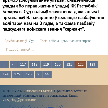
арт.455 (Злоўжыванне ўладай, бяздзейнасць
улады або перавышэнне ўлады) КК Рэспублікі
Беларусь. Суд палічыў злачынства даказаным і
прызначыў В. пакаранне ў выглядзе пазбаўлення
волі тэрмінам на 3 гады, а таксама пазбавіў
падсуднага воінскага звання "сяржант".
Апублікавана ў
Суд
Тэгі:
войска
крымінальная справа
Падрабязьней ...
<<
<
117
118
119
120
121
122
123
124
125
126
>
>>
© 2011 - 2026
Віцебская вясна
. Пры выкарыстаньні
матэрыялаў абавязковая гіпэрспасылка. Email:
vit.spring@proton.me