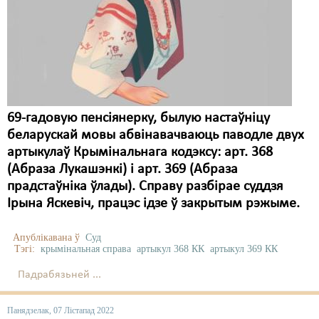
69-гадовую пенсіянерку, былую настаўніцу
беларускай мовы абвінавачваюць паводле двух
артыкулаў Крымінальнага кодэксу: арт. 368
(Абраза Лукашэнкі) і арт. 369 (Абраза
прадстаўніка ўлады). Справу разбірае суддзя
Ірына Яскевіч, працэс ідзе ў закрытым рэжыме.
Апублікавана ў
Суд
Тэгі:
крымінальная справа
артыкул 368 КК
артыкул 369 КК
Падрабязьней ...
Панядзелак, 07 Лістапад 2022