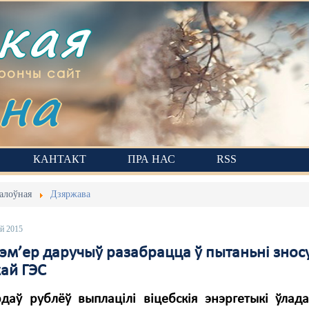
ская
на
рончы сайт
КАНТАКТ
ПРА НАС
RSS
алоўная
Дзяржава
ай 2015
эм’ер даручыў разабрацца ў пытаньні знос
кай ГЭС
даў рублёў выплацілі віцебскія энэргетыкі ўлад