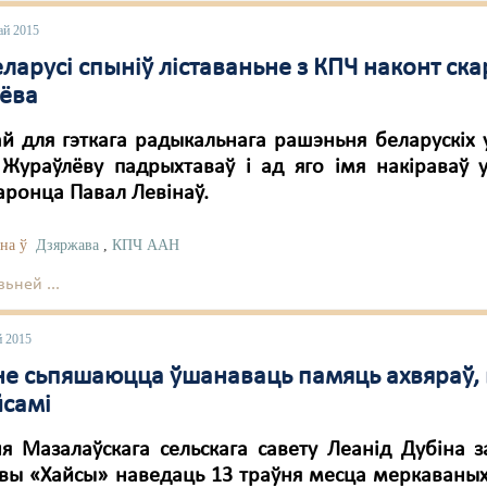
ай 2015
ларусі спыніў ліставаньне з КПЧ наконт ска
ёва
й для гэткага радыкальнага рашэньня беларускіх у
 Жураўлёву падрыхтаваў і ад яго імя накіраваў 
аронца Павал Левінаў.
на ў
Дзяржава
,
КПЧ ААН
ьней ...
й 2015
не сьпяшаюцца ўшанаваць памяць ахвяраў, п
йсамі
 Мазалаўскага сельскага савету Леанід Дубіна з
вы «Хайсы» наведаць 13 траўня месца меркаваных