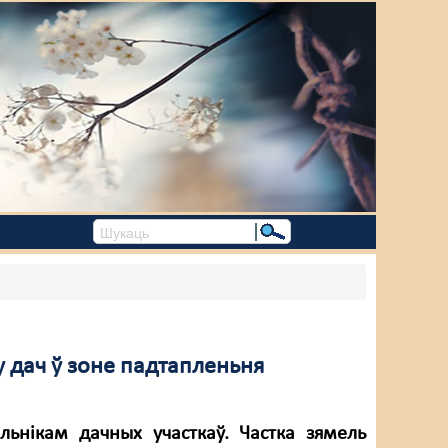
у дач ў зоне падтапленьня
альнікам дачных участкаў. Частка зямель