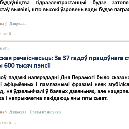
будаўніцтва гідраэлектрастанцыі будзе затоп
стаў выявілі, што высокі ўзровень вады будзе пагр
на ў
Дзяржава
ьней ...
ай 2015
кая рэчаіснасьць: За 37 гадоў працоўнага с
 600 тысяч пэнсіі
лоў падзякі напярэдадні Дня Перамогі было сказан
і афіцыёзных і пампэзнымі фразамі неяк згубіліс
д, ня ўдзельнічалі ў баявых дзеяньнях, але нацярпел
ха і непрыкметна пакідаюць яны гэты сьвет.
на ў
Дзяржава
,
Правы працоўных
ьней ...