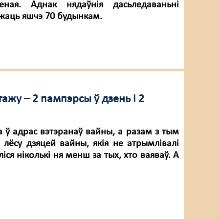
леная. Аднак нядаўнія дасьледаваньні
ажаць яшчэ 70 будынкам.
тажу – 2 пампэрсы ў дзень і 2
а ў адрас вэтэранаў вайны, а разам з тым
я лёсу дзяцей вайны, якія не атрымлівалі
іся ніколькі ня менш за тых, хто ваяваў. А