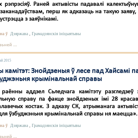
іх рэпрэсіяў. Раней актывісты падавалі калектыўну
 заканадаўствам, перш як адказаць на такую заяв
сустрэцца з заяўнікамі.
на ў
Дзяржава
,
Грамадзянскія ініцыятывы
ьней ...
ай 2015
 камітэт: Знойдзеныя ў лесе пад Хайсамі п
буджэньня крымінальнай справы
 раённы аддзел Сьледчага камітэту разгледзеў з
льную справу па факце знойдзеных імі 28 красав
лавечых костак. З адказу СК, атрыманага актыві
для ўзбуджэньня крымінальнай справы ня маецца».
на ў
Дзяржава
,
Грамадзянскія ініцыятывы
ьней ...