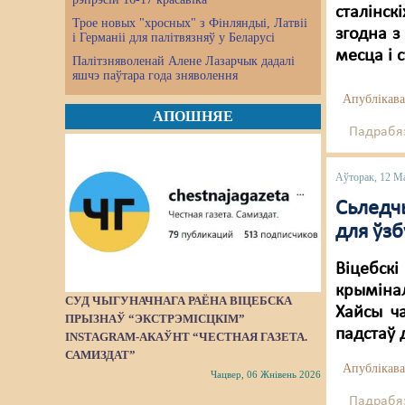
сталінск
Трое новых "хросных" з Фінляндыі, Латвіі
згодна з
і Германіі для палітвязняў у Беларусі
месца і 
Палітзняволенай Алене Лазарчык дадалі
яшчэ паўтара года зняволення
Апублікава
АПОШНЯЕ
Падрабяз
Аўторак, 12 М
Сьледчы
для ўз
Віцебскі
крыміна
СУД ЧЫГУНАЧНАГА РАЁНА ВІЦЕБСКА
Хайсы ча
ПРЫЗНАЎ “ЭКСТРЭМІСЦКІМ”
падстаў 
INSTAGRAM-АКАЎНТ “ЧЕСТНАЯ ГАЗЕТА.
САМИЗДАТ”
Апублікава
Чацвер, 06 Жнівень 2026
Падрабяз