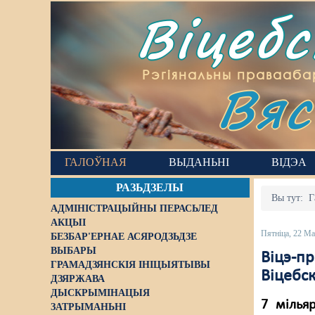
Віцеб
Вяс
Рэгіянальны правааба
ГАЛОЎНАЯ
ВЫДАНЬНІ
ВІДЭА
РАЗЬДЗЕЛЫ
Вы тут:
Г
АДМІНІСТРАЦЫЙНЫ ПЕРАСЬЛЕД
АКЦЫІ
Пятніца, 22 М
БЕЗБАР'ЕРНАЕ АСЯРОДЗЬДЗЕ
ВЫБАРЫ
Віцэ-пр
ГРАМАДЗЯНСКІЯ ІНІЦЫЯТЫВЫ
Віцебс
ДЗЯРЖАВА
ДЫСКРЫМІНАЦЫЯ
7 мільяр
ЗАТРЫМАНЬНІ