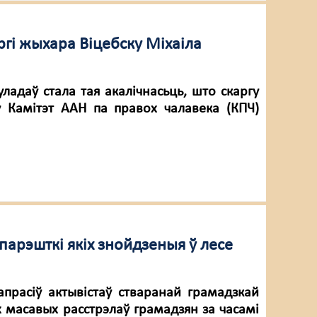
ргі жыхара Віцебску Міхаіла
ладаў стала тая акалічнасьць, што скаргу
у Камітэт ААН па правох чалавека (КПЧ)
арэшткі якіх знойдзеныя ў лесе
апрасіў актывістаў стваранай грамадзкай
 масавых расстрэлаў грамадзян за часамі