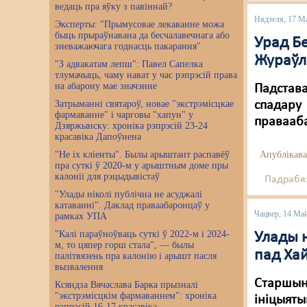
ведаць пра яўку з павіннай?
Нядзеля, 17 М
Эксперты: "Прымусовае лекаванне можа
быць прыраўнавана да бесчалавечнага або
Урад Бе
зневажаючага годнасць пакарання"
Жураўл
"З адвакатам лепш": Павел Сапелка
тлумачыць, чаму нават у час рэпрэсій права
на абарону мае значэнне
Падстава
Затрыманні святароў, новае "экстрэмісцкае
спадару
фармаванне" і чарговы "хапун" у
правааб
Дзяржынску: хроніка рэпрэсій 23-24
красавіка Дапоўнена
"Не іх кліенты". Былы арыштант распавёў
Апублікава
пра суткі ў 2020-м у арыштным доме пры
калоніі для рэцыдывістаў
Падрабяз
"Улады ніколі публічна не асуджалі
катаванні". Даклад праваабаронцаў у
Чацвер, 14 Ма
рамках УПА
"Калі параўноўваць суткі ў 2022-м і 2024-
Улады 
м, то цяпер горш стала", — былы
пад Ха
палітвязень пра калонію і арышт пасля
вызвалення
Старшыня
Ксяндза Вячаслава Барка прызналі
"экстрэмісцкім фармаваннем": хроніка
ініцыяты
рэпрэсій 16-17 красавіка