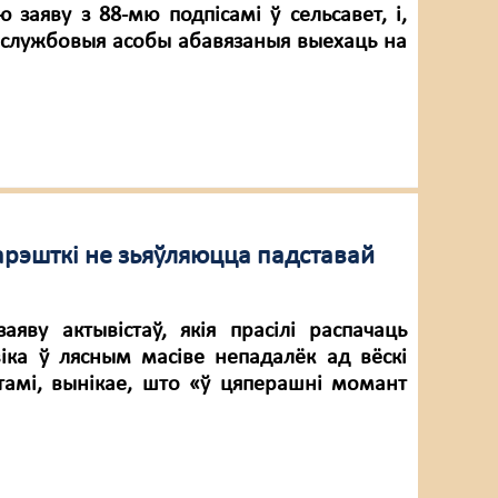
ю заяву з 88-мю подпісамі ў сельсавет, і,
у, службовыя асобы абавязаныя выехаць на
арэшткі не зьяўляюцца падставай
аяву актывістаў, якія прасілі распачаць
іка ў лясным масіве непадалёк ад вёскі
стамі, вынікае, што «ў цяперашні момант