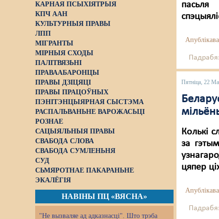
пасьля 
КАРНАЯ ПСЫХІЯТРЫЯ
КПЧ ААН
спэцыялі
КУЛЬТУРНЫЯ ПРАВЫ
ЛПП
Апублікава
МІГРАНТЫ
МІРНЫЯ СХОДЫ
Падрабяз
ПАЛІТВЯЗЬНІ
ПРАВААБАРОНЦЫ
ПРАВЫ ДЗІЦЯЦІ
Пятніца, 22 М
ПРАВЫ ПРАЦОЎНЫХ
Беларус
ПЭНІТЭНЦЫЯРНАЯ СЫСТЭМА
мільёны
РАСПАЛЬВАНЬНЕ ВАРОЖАСЬЦІ
РОЗНАЕ
Колькі с
САЦЫЯЛЬНЫЯ ПРАВЫ
СВАБОДА СЛОВА
за гэтым
СВАБОДА СУМЛЕНЬНЯ
узнагаро
СУД
цяпер ці
СЬМЯРОТНАЕ ПАКАРАНЬНЕ
ЭКАЛЁГІЯ
Апублікава
НАВІНЫ ПЦ «ВЯСНА»
Падрабяз
"Не вызваляе ад адказнасці". Што трэба