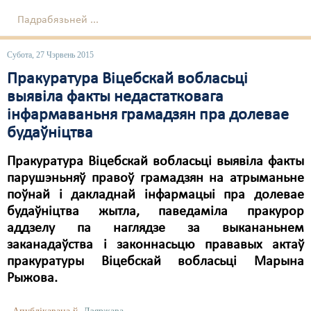
Падрабязьней ...
Субота, 27 Чэрвень 2015
Пракуратура Віцебскай вобласьці
выявіла факты недастатковага
інфармаваньня грамадзян пра долевае
будаўніцтва
Пракуратура Віцебскай вобласьці выявіла факты
парушэньняў правоў грамадзян на атрыманьне
поўнай і дакладнай інфармацыі пра долевае
будаўніцтва жытла, паведаміла пракурор
аддзелу па наглядзе за выкананьнем
заканадаўства і законнасьцю прававых актаў
пракуратуры Віцебскай вобласьці Марына
Рыжова.