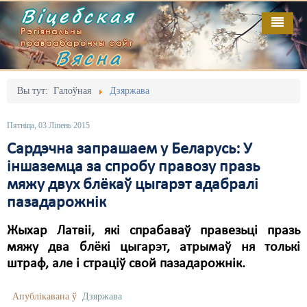
Віцебская
Рэгіянальны
праваабарончы сайт
Вясна
Галоўная
Выданьні
Адміністрацыйны перасьлед
Вы тут:
Галоўная
Дзяржава
Відэа
Акцыі
Пятніца, 03 Ліпень 2015
Кантакт
Безбар'ернае асяродзьдзе
Сардэчна запрашаем у Беларусь: У
іншаземца за спробу правозу празь
Пра нас
Выбары
мяжу двух блёкаў цыгарэт адабралі
RSS
Грамадзянскія ініцыятывы
пазадарожнік
Дзяржава
Жыхар Латвіі, які спрабаваў правезьці празь
мяжу два блёкі цыгарэт, атрымаў ня толькі
Дыскрымінацыя
штраф, але і страціў свой пазадарожнік.
Затрыманьні
Апублікавана ў
Дзяржава