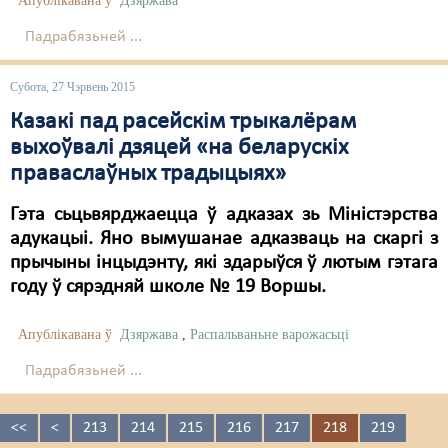
Апублікавана ў
Дзяржава
Падрабязьней ...
Субота, 27 Чэрвень 2015
Казакі пад расейскім трыкалёрам
выхоўвалі дзяцей «на беларускіх
праваслаўных традыцыях»
Гэта сьцьвярджаецца ў адказах зь Міністэрства
адукацыі. Яно вымушанае адказваць на скаргі з
прычыны інцыдэнту, які здарыўся ў лютым гэтага
году ў сярэдняй школе № 19 Воршы.
Апублікавана ў
Дзяржава
,
Распальваньне варожасьці
Падрабязьней ...
<<
<
213
214
215
216
217
218
219