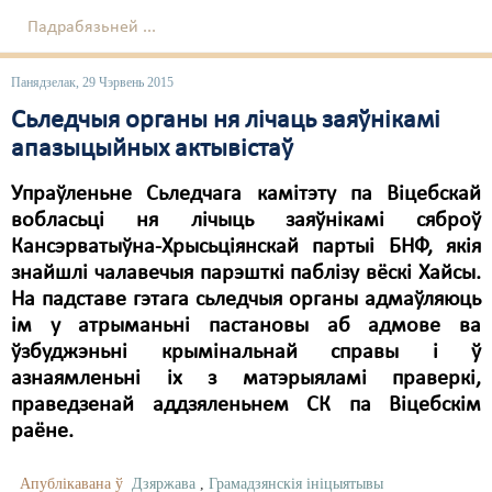
Падрабязьней ...
Свабода слова
Свабода сумленьня
Панядзелак, 29 Чэрвень 2015
Сьледчыя органы ня лічаць заяўнікамі
Суд
апазыцыйных актывістаў
Сьмяротнае пакараньне
Упраўленьне Сьледчага камітэту па Віцебскай
Экалёгія
вобласьці ня лічыць заяўнікамі сяброў
Кансэрватыўна-Хрысьціянскай партыі БНФ, якія
Правы працоўных
знайшлі чалавечыя парэшткі паблізу вёскі Хайсы.
На падставе гэтага сьледчыя органы адмаўляюць
Сацыяльныя правы
ім у атрыманьні пастановы аб адмове ва
ўзбуджэньні крымінальнай справы і ў
азнаямленьні іх з матэрыяламі праверкі,
праведзенай аддзяленьнем СК па Віцебскім
раёне.
Апублікавана ў
Дзяржава
,
Грамадзянскія ініцыятывы