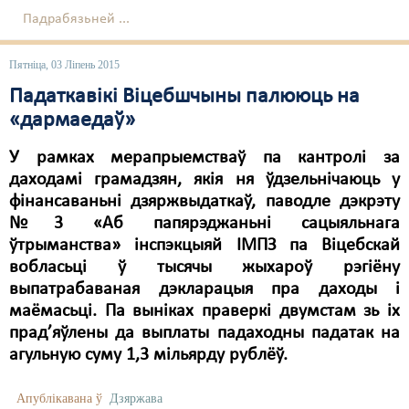
Карная псыхіятрыя
Падрабязьней ...
КПЧ ААН
Пятніца, 03 Ліпень 2015
Культурныя правы
Падаткавікі Віцебшчыны палююць на
ЛПП
«дармаедаў»
Мігранты
У рамках мерапрыемстваў па кантролі за
даходамі грамадзян, якія ня ўдзельнічаюць у
Мірныя сходы
фінансаваньні дзяржвыдаткаў, паводле дэкрэту
Палітвязьні
№3 «Аб папярэджаньні сацыяльнага
ўтрыманства» інспэкцыяй ІМПЗ па Віцебскай
Праваабаронцы
вобласьці ў тысячы жыхароў рэгіёну
выпатрабаваная дэкларацыя пра даходы і
Правы дзіцяці
маёмасьці. Па выніках праверкі двумстам зь іх
Пэнітэнцыярная сыстэма
прад’яўлены да выплаты падаходны падатак на
агульную суму 1,3 мільярду рублёў.
Распальваньне варожасьці
Апублікавана ў
Дзяржава
Рознае