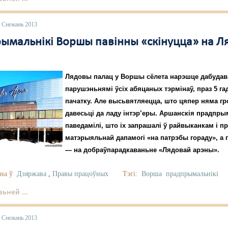
6 Снежань 2013
ымальнікі Воршы павінны «скінуцца» на Л
Лядовы палац у Воршы сёлета нарэшце дабудав
парушэньнямі ўсіх абяцаных тэрмінаў, праз 5 га
пачатку. Але высьвятляецца, што цяпер няма гр
давесьці да ладу інтэр’еры. Аршанскія прадпры
паведамілі, што іх запрашалі ў райвыканкам і пр
матэрыяльнай дапамогі «на патрэбы гораду», а 
— на добраўпарадкаваньне «Лядовай арэны».
на ў
Дзяржава
,
Правы працоўных
Тэгі:
Ворша
прадпрымальнікі
ьней ...
6 Снежань 2013