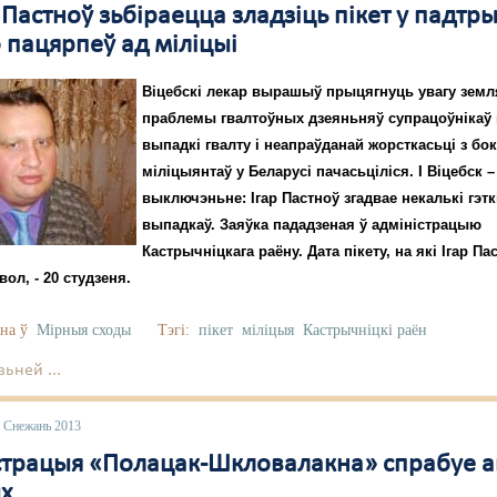
Пастноў зьбіраецца зладзіць пікет у падтр
о пацярпеў ад міліцыі
Віцебскі лекар вырашыў прыцягнуць увагу земл
праблемы гвалтоўных дзеяньняў супрацоўнікаў 
выпадкі гвалту і неапраўданай жорсткасьці з бо
міліцыянтаў у Беларусі пачасьціліся. І Віцебск –
выключэньне: Ігар Пастноў згадвае некалькі гэтк
выпадкаў. Заяўка пададзеная ў адміністрацыю
Кастрычніцкага раёну. Дата пікету, на які Ігар Па
вол, - 20 студзеня.
на ў
Мірныя сходы
Тэгі:
пікет
міліцыя
Кастрычніцкі раён
ьней ...
6 Снежань 2013
страцыя «Полацак-Шкловалакна» спрабуе 
х