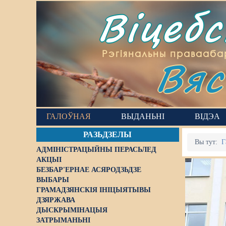
Віцеб
Вяс
Рэгіянальны правааба
ГАЛОЎНАЯ
ВЫДАНЬНІ
ВІДЭА
РАЗЬДЗЕЛЫ
Вы тут:
Г
АДМІНІСТРАЦЫЙНЫ ПЕРАСЬЛЕД
АКЦЫІ
БЕЗБАР'ЕРНАЕ АСЯРОДЗЬДЗЕ
ВЫБАРЫ
ГРАМАДЗЯНСКІЯ ІНІЦЫЯТЫВЫ
ДЗЯРЖАВА
ДЫСКРЫМІНАЦЫЯ
ЗАТРЫМАНЬНІ