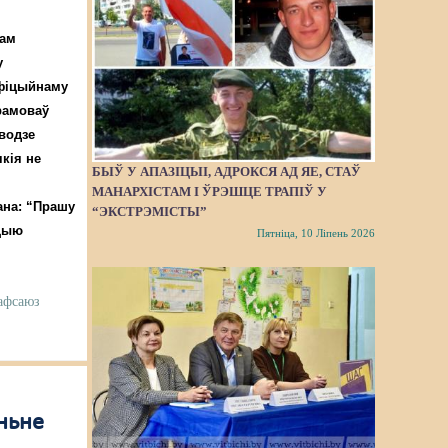
нам
у
афіцыйнаму
рамоваў
водзе
кія не
БЫЎ У АПАЗІЦЫІ, АДРОКСЯ АД ЯЕ, СТАЎ
МАНАРХІСТАМ І ЎРЭШЦЕ ТРАПІЎ У
ана: “Прашу
“ЭКСТРЭМІСТЫ”
ацыю
Пятніца, 10 Ліпень 2026
афсаюз
ньне