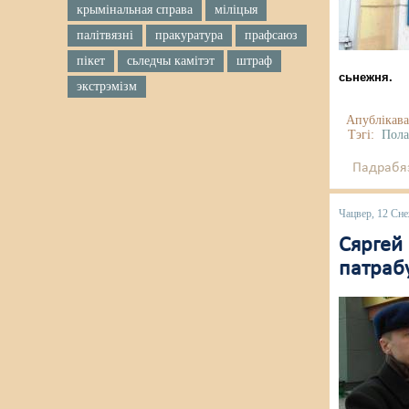
крымінальная справа
міліцыя
палітвязні
пракуратура
прафсаюз
пікет
сьледчы камітэт
штраф
сьнежня.
экстрэмізм
Апублікава
Тэгі:
Пола
Падрабяз
Чацвер, 12 Сн
Сяргей 
патраб