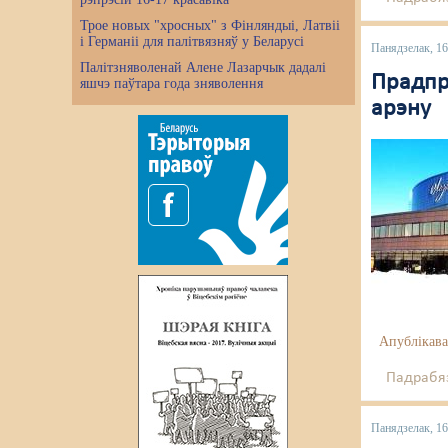
Трое новых "хросных" з Фінляндыі, Латвіі
і Германіі для палітвязняў у Беларусі
Панядзелак, 1
Палітзняволенай Алене Лазарчык дадалі
Прадпр
яшчэ паўтара года зняволення
арэну
Апублікава
Падрабяз
Панядзелак, 1