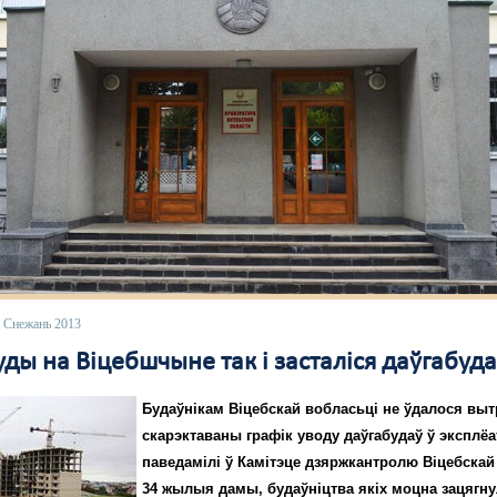
6 Снежань 2013
ды на Віцебшчыне так і засталіся даўгабуд
Будаўнікам Віцебскай вобласьці не ўдалося вы
скарэктаваны графік уводу даўгабудаў ў эксплё
паведамілі ў Камітэце дзяржкантролю Віцебскай
34 жылыя дамы, будаўніцтва якіх моцна зацягну