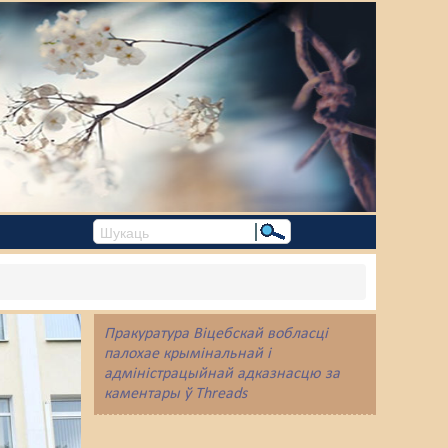
Пракуратура Віцебскай вобласці
палохае крымінальнай і
адміністрацыйнай адказнасцю за
каментары ў Threads