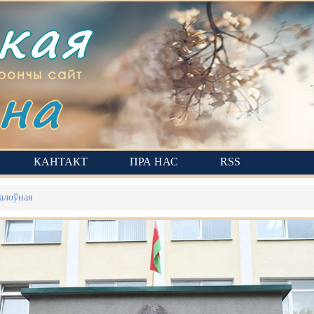
ская
на
рончы сайт
КАНТАКТ
ПРА НАС
RSS
алоўная