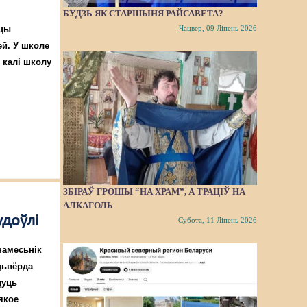
БУДЗЬ ЯК СТАРШЫНЯ РАЙСАВЕТА?
Чацвер, 09 Ліпень 2026
сцы
ей. У школе
, калі школу
ЗБІРАЎ ГРОШЫ “НА ХРАМ”, А ТРАЦІЎ НА
АЛКАГОЛЬ
удоўлі
Субота, 11 Ліпень 2026
намесьнік
цьвёрда
дуць
якое