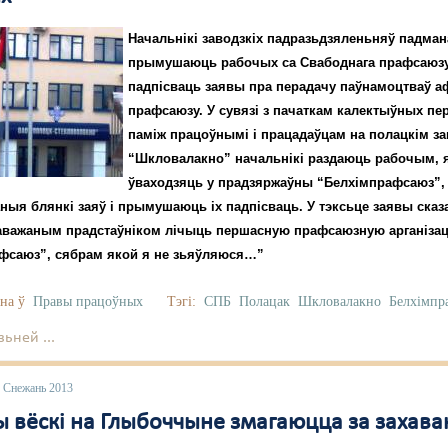
Начальнікі заводзкіх падразьдзяленьняў падма
прымушаюць рабочых са Свабоднага прафсаюз
падпісваць заявы пра перадачу паўнамоцтваў 
прафсаюзу. У сувязі з пачаткам калектыўных пе
паміж працоўнымі і працадаўцам на полацкім за
“Шкловалакно” начальнікі раздаюць рабочым, я
ўваходзяць у прадзяржаўны “Белхімпрафсаюз”,
ныя блянкі заяў і прымушаюць іх падпісваць. У тэксьце заявы сказ
аважаным прадстаўніком лічыць першасную прафсаюзную арганіз
фсаюз”, сябрам якой я не зьяўляюся…”
на ў
Правы працоўных
Тэгі:
СПБ
Полацак
Шкловалакно
Белхімпр
ьней ...
6 Снежань 2013
 вёскі на Глыбоччыне змагаюцца за захава