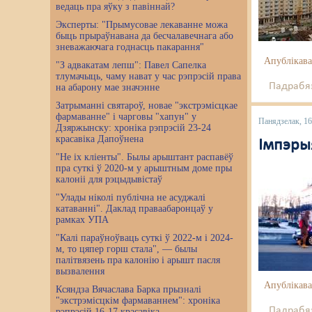
ведаць пра яўку з павіннай?
Эксперты: "Прымусовае лекаванне можа
быць прыраўнавана да бесчалавечнага або
зневажаючага годнасць пакарання"
Апублікава
"З адвакатам лепш": Павел Сапелка
тлумачыць, чаму нават у час рэпрэсій права
Падрабяз
на абарону мае значэнне
Затрыманні святароў, новае "экстрэмісцкае
фармаванне" і чарговы "хапун" у
Панядзелак, 1
Дзяржынску: хроніка рэпрэсій 23-24
красавіка Дапоўнена
Імпэры
"Не іх кліенты". Былы арыштант распавёў
пра суткі ў 2020-м у арыштным доме пры
калоніі для рэцыдывістаў
"Улады ніколі публічна не асуджалі
катаванні". Даклад праваабаронцаў у
рамках УПА
"Калі параўноўваць суткі ў 2022-м і 2024-
м, то цяпер горш стала", — былы
палітвязень пра калонію і арышт пасля
вызвалення
Апублікава
Ксяндза Вячаслава Барка прызналі
"экстрэмісцкім фармаваннем": хроніка
Падрабяз
рэпрэсій 16-17 красавіка