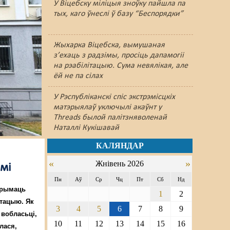
У Віцебску міліцыя зноўку пайшлa па
тых, каго ўнеслі ў базу “Беспорядки”
Жыхарка Віцебска, вымушаная
з’ехаць з радзімы, просіць дапамогіі
на рэабілітацыю. Сума невялікая, але
ёй не па сілах
У Рэспубліканскі спіс экстрэмісцкіх
матэрыялаў уключылі акаўнт у
Threads былой палітзняволенай
Наталлі Кукішавай
КАЛЯНДАР
«
»
Жнівень 2026
амі
Пн
Аў
Ср
Чц
Пт
Сб
Нд
трымаць
1
2
атацыю. Як
3
4
5
6
7
8
9
 вобласьці,
10
11
12
13
14
15
16
лася,