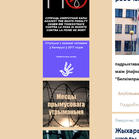
падрыхтава
маім ўпаўн
“Белхімпра
Апублікава
Падрабяз
Панядзелак, 1
Жыхары