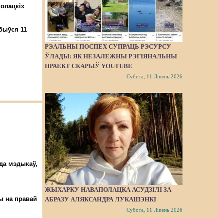
полацкіх
я
дбыўся 11
РЭАЛЬНЫ ПОСПЕХ СУПРАЦЬ РЭСУРСУ
ЎЛАДЫ: ЯК НЕЗАЛЕЖНЫ РЭГІЯНАЛЬНЫ
ПРАЕКТ СКАРЫЎ YOUTUBE
Субота, 11 Ліпень 2026
да мэдыкаў,
ЖЫХАРКУ НАВАПОЛАЦКА АСУДЗІЛІ ЗА
ы на правай
АБРАЗУ АЛЯКСАНДРА ЛУКАШЭНКІ
Субота, 11 Ліпень 2026