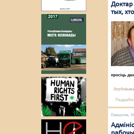
Доктар 
тых, хт
просіць даз
Апублікава
Падрабяз
Панядзелак, 1
Адміні
рабочы