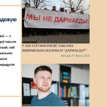
ядовую
алі — з
доў пасьля
У ПАСТАЎСКІМ РАЁНЕ ТАКСАМА
ошай, каб
НЯПРАВІЛЬНА ПАЛІЧЫЛІ “ДАРМАЕДАЎ”
мальнікі
Аўторак, 07 Ліпень 2026
асілі
перадусім