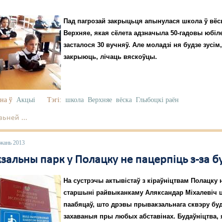
Пад пагрозай закрыцьця апынулася школа ў вё
Верхняе, якая сёлета адзначыла 50-гадовы юбіл
засталося 30 вучняў. Але моладзі ня будзе зусім
закрыюць, лічаць вяскоўцы.
на ў
Акцыі
Тэгі:
школа
Верхняе
вёска
Глыбоцкі раён
ьней ...
ежань 2013
зальны парк у Полацку не пацерпіць з-за б
На сустрэчы актывістаў з кіраўніцтвам Полацку 
старшыні райвыканкаму Аляксандар Міхалевіч 
паабяцаў, што дрэвы прывакзальнага сквэру бу
захаваныя пры любых абставінах. Будаўніцтва, 