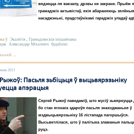
вядзецца ля вакзалу, дрэвы не закране. Прыём 
грамадзкіх актывістаў, якія абараняюць зялёны
насаджэньні, прадстаўнікамі гарадзкіх уладаў а
на ў
Экалёгія
,
Грамадзянскія ініцыятывы
цак
Аляксандар Міхалевіч
будаўнікі
ьней ...
ежань 2013
Рыжоў: Пасьля зьбіцьця ў выцьвярэзьніку
уецца апэрацыя
Сяргей Рыжоў паведаміў, што мусіў зьвярнуцца 
бо стан ягонага здароўя пасьля знаходжаньня ў
мэдвыцьвярэзьніку 16 лістапада пагоршыўся.
Высьветлілася, што ў палітыка зламаныя пальц
руцэ.