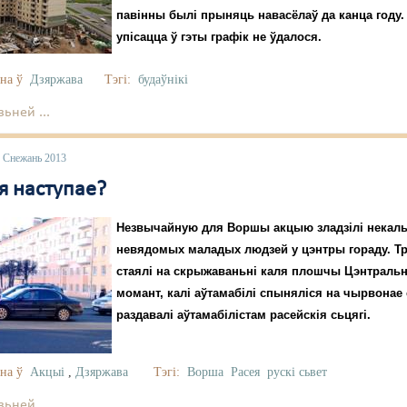
павінны былі прыняць навасёлаў да канца году.
упісацца ў гэты графік не ўдалося.
на ў
Дзяржава
Тэгі:
будаўнікі
ьней ...
6 Снежань 2013
я наступае?
Незвычайную для Воршы акцыю зладзілі некаль
невядомых маладых людзей у цэнтры гораду. Т
стаялі на скрыжаваньні каля плошчы Цэнтральна
момант, калі аўтамабілі спыняліся на чырвонае
раздавалі аўтамабілістам расейскія сьцягі.
на ў
Акцыі
,
Дзяржава
Тэгі:
Ворша
Расея
рускі сьвет
ьней ...