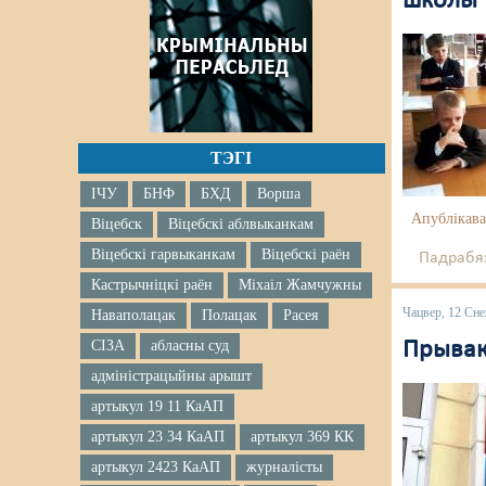
школы
ТЭГІ
ІЧУ
БНФ
БХД
Ворша
Апублікава
Віцебск
Віцебскі аблвыканкам
Віцебскі гарвыканкам
Віцебскі раён
Падрабяз
Кастрычніцкі раён
Міхаіл Жамчужны
Чацвер, 12 Сн
Наваполацак
Полацак
Расея
СІЗА
абласны суд
Прывак
адміністрацыйны арышт
артыкул 19 11 КаАП
артыкул 23 34 КаАП
артыкул 369 КК
артыкул 2423 КаАП
журналісты