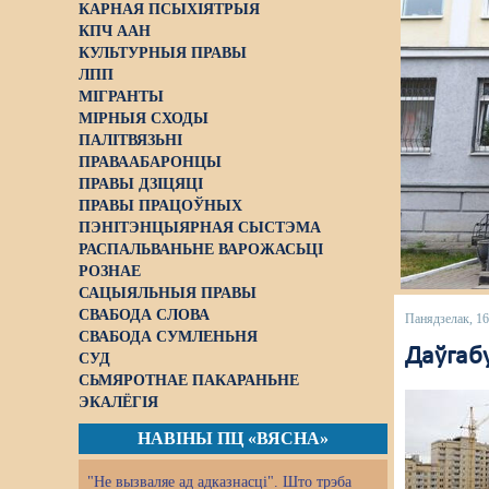
КАРНАЯ ПСЫХІЯТРЫЯ
КПЧ ААН
КУЛЬТУРНЫЯ ПРАВЫ
ЛПП
МІГРАНТЫ
МІРНЫЯ СХОДЫ
ПАЛІТВЯЗЬНІ
ПРАВААБАРОНЦЫ
ПРАВЫ ДЗІЦЯЦІ
ПРАВЫ ПРАЦОЎНЫХ
ПЭНІТЭНЦЫЯРНАЯ СЫСТЭМА
РАСПАЛЬВАНЬНЕ ВАРОЖАСЬЦІ
РОЗНАЕ
САЦЫЯЛЬНЫЯ ПРАВЫ
СВАБОДА СЛОВА
Панядзелак, 1
СВАБОДА СУМЛЕНЬНЯ
Даўгабу
СУД
СЬМЯРОТНАЕ ПАКАРАНЬНЕ
ЭКАЛЁГІЯ
НАВІНЫ ПЦ «ВЯСНА»
"Не вызваляе ад адказнасці". Што трэба