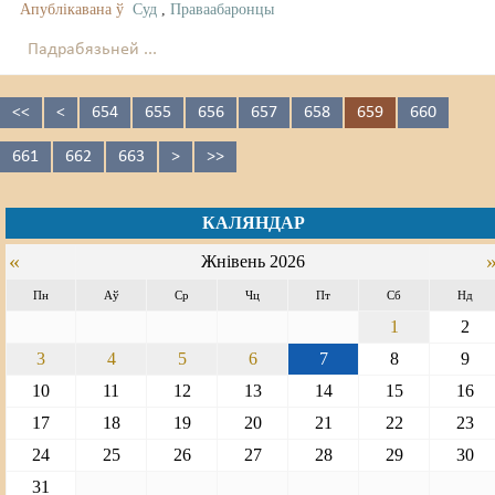
Апублікавана ў
Суд
,
Праваабаронцы
Падрабязьней ...
<<
<
654
655
656
657
658
659
660
661
662
663
>
>>
КАЛЯНДАР
«
Жнівень 2026
Пн
Аў
Ср
Чц
Пт
Сб
Нд
1
2
3
4
5
6
7
8
9
10
11
12
13
14
15
16
17
18
19
20
21
22
23
24
25
26
27
28
29
30
31