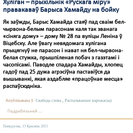
Хуліган – прыхільнік «Рускага міру»
правакаваў Барыса Хамайду на бойку
Як заўжды, Барыс Хамайда стаяў пад сваім бел-
чырвона-белым парасонам каля так званага
«сіняга дому» – дому № 28 па вуліцы Леніна ў
Віцебску. Але ўвагу невядомага хулігана
прыцягнуў не парасон і нават ня бел-чырвона-
белая стужка, прышпіленая побач з газэтамі і
часопісамі. Паводле спадара Хамайды, хлопец
гадоў пад 25 дужа агрэсіўна паставіўся да
вышыванкі, якая аздабляе «працоўнае месца»
распаўсюдніка.
Апублікавана ў
Свабода слова
,
Распальваньне варожасьці
Падрабязьней ...
Панядзелак, 13 Красавік 2015