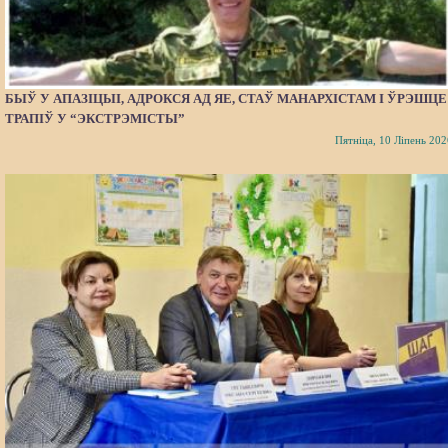
БЫЎ У АПАЗІЦЫІ, АДРОКСЯ АД ЯЕ, СТАЎ МАНАРХІСТАМ І ЎРЭШЦЕ
ТРАПІЎ У “ЭКСТРЭМІСТЫ”
Пятніца, 10 Ліпень 202