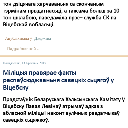
тон дзіцячага харчаваньня са скончаным
Свабода слова
тэрмінам прыдатнасьці, а таксама больш за 10
тон шклабою, паведаміла прэс– служба СК па
Свабода сумленьня
Віцебскай вобласьці.
Суд
Апублікавана ў
Дзяржава
Сьмяротнае пакараньне
Падрабязьней ...
Экалёгія
Панядзелак, 13 Красавік 2015
Правы працоўных
Міліцыя правярае факты
Сацыяльныя правы
распаўсюджваньня савецкіх сьцягоў у
Віцебску
Прадстаўнік Беларускага Хэльсынскага Камітэту ў
Віцебску Павал Левінаў атрымаў адказ з
абласной міліцыі наконт вулічных раздатчыкаў
савецкіх сьцяжкоў.