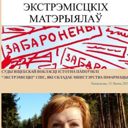
СУДЫ ВІЦЕБСКАЙ ВОБЛАСЦІ ІСТОТНА ПАПОЎНІЛІ
“ЭКСТРЭМІСЦКІ” СПІС, ЯКІ СКЛАДАЕ МІНІСТЭРСТВА ІНФАРМАЦЫ
Панядзелак, 13 Ліпень 202