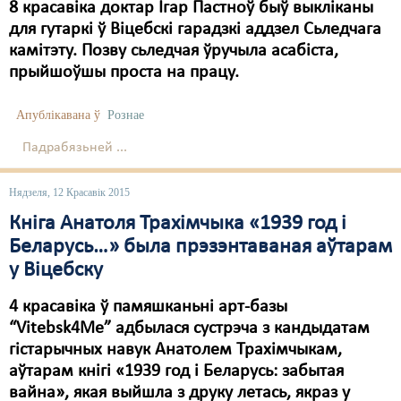
8 красавіка доктар Ігар Пастноў быў выкліканы
для гутаркі ў Віцебскі гарадзкі аддзел Сьледчага
камітэту. Позву сьледчая ўручыла асабіста,
прыйшоўшы проста на працу.
Апублікавана ў
Рознае
Падрабязьней ...
Нядзеля, 12 Красавік 2015
Кніга Анатоля Трахімчыка «1939 год і
Беларусь…» была прэзэнтаваная аўтарам
у Віцебску
4 красавіка ў памяшканьні арт-базы
“Vitebsk4Me” адбылася сустрэча з кандыдатам
гістарычных навук Анатолем Трахімчыкам,
аўтарам кнігі «1939 год і Беларусь: забытая
вайна», якая выйшла з друку летась, якраз у