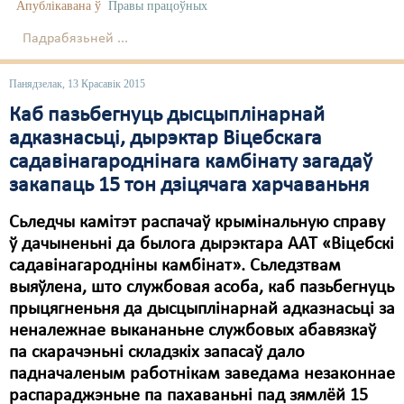
Карная псыхіятрыя
Апублікавана ў
Правы працоўных
КПЧ ААН
Падрабязьней ...
Культурныя правы
Панядзелак, 13 Красавік 2015
ЛПП
Каб пазьбегнуць дысцыплінарнай
адказнасьці, дырэктар Віцебскага
Мігранты
садавінагароднінага камбінату загадаў
закапаць 15 тон дзіцячага харчаваньня
Мірныя сходы
Палітвязьні
Сьледчы камітэт распачаў крымінальную справу
ў дачыненьні да былога дырэктара ААТ «Віцебскі
Праваабаронцы
садавінагародніны камбінат». Сьледзтвам
выяўлена, што службовая асоба, каб пазьбегнуць
Правы дзіцяці
прыцягненьня да дысцыплінарнай адказнасьці за
Пэнітэнцыярная сыстэма
неналежнае выкананьне службовых абавязкаў
па скарачэньні складзкіх запасаў дало
Распальваньне варожасьці
падначаленым работнікам заведама незаконнае
распараджэньне па пахаваньні пад зямлёй 15
Рознае