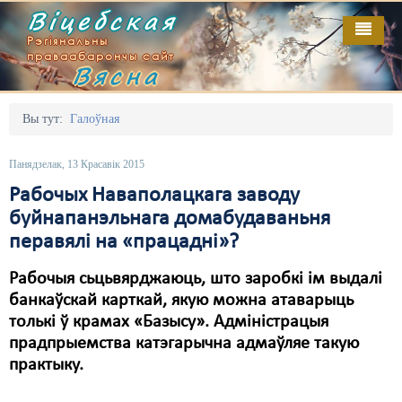
Віцебская
Рэгіянальны
праваабарончы сайт
Вясна
Галоўная
Выданьні
Адміністрацыйны перасьлед
Вы тут:
Галоўная
Відэа
Акцыі
Панядзелак, 13 Красавік 2015
Кантакт
Безбар'ернае асяродзьдзе
Рабочых Наваполацкага заводу
буйнапанэльнага домабудаваньня
Пра нас
Выбары
перавялі на «працадні»?
RSS
Грамадзянскія ініцыятывы
Рабочыя сьцьвярджаюць, што заробкі ім выдалі
Дзяржава
банкаўскай карткай, якую можна атаварыць
толькі ў крамах «Базысу». Адміністрацыя
Дыскрымінацыя
прадпрыемства катэгарычна адмаўляе такую
практыку.
Затрыманьні