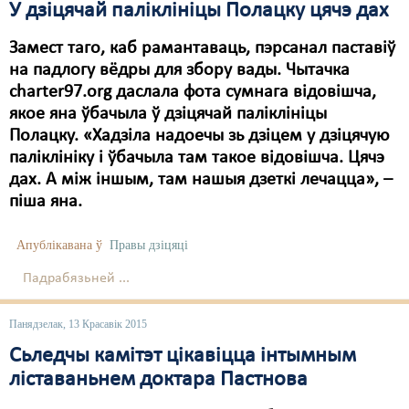
У дзіцячай паліклініцы Полацку цячэ дах
Замест таго, каб рамантаваць, пэрсанал паставіў
на падлогу вёдры для збору вады. Чытачка
charter97.org даслала фота сумнага відовішча,
якое яна ўбачыла ў дзіцячай паліклініцы
Полацку. «Хадзіла надоечы зь дзіцем у дзіцячую
паліклініку і ўбачыла там такое відовішча. Цячэ
дах. А між іншым, там нашыя дзеткі лечацца», –
піша яна.
Апублікавана ў
Правы дзіцяці
Падрабязьней ...
Панядзелак, 13 Красавік 2015
Сьледчы камітэт цікавіцца інтымным
ліставаньнем доктара Пастнова