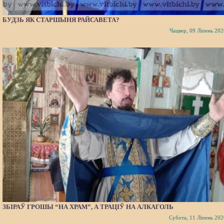
БУДЗЬ ЯК СТАРШЫНЯ РАЙСАВЕТА?
Чацвер, 09 Ліпень 202
ЗБІРАЎ ГРОШЫ “НА ХРАМ”, А ТРАЦІЎ НА АЛКАГОЛЬ
Субота, 11 Ліпень 202