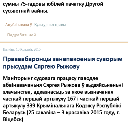
сумны 75-гадовы юбілей пачатку Другой
сусьветнай вайны.
Апублікавана ў
Культурныя правы
Падрабязьней ...
Пятніца, 10 Красавік 2015
Праваабаронцы занепакоеныя суворым
прысудам Сяргею Рыжову
Маніторынг судовага працэсу паводле
абвінавачаньня Сяргея Рыжова ў зьдзяйсьненьні
злачынства, адказнасьць за якое вызначаная
часткай першай артыкулу 167 i часткай першай
артыкулу 339 Крымінальнага Кодэксу Рэспублікі
Беларусь (25 сакавіка – 3 красавіка 2015 году, г.
Віцебск)