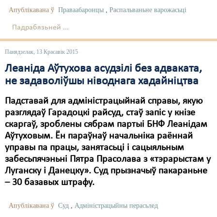
Апублікавана ў
Праваабаронцы
,
Распальваньне варожасьці
Падрабязьней ...
Панядзелак, 13 Красавік 2015
Леаніда Аўтухова асудзілі без адваката,
не задаволіўшы ніводнага хадайніцтва
Падставай для адміністрацыйнай справы, якую
разглядаў Гарадоцкі райсуд, стаў запіс у кнізе
скаргаў, зроблены сябрам партыі БНФ Леанідам
Аўтуховым. Ён параўнаў начальніка раённай
управы па працы, занятасьці і сацыяльным
забесьпячэньні Пятра Прасолава з «тэрарыстам у
Луганску і Данецку». Суд прызначыў пакараньне
– 30 базавых штрафу.
Апублікавана ў
Суд
,
Адміністрацыйны перасьлед