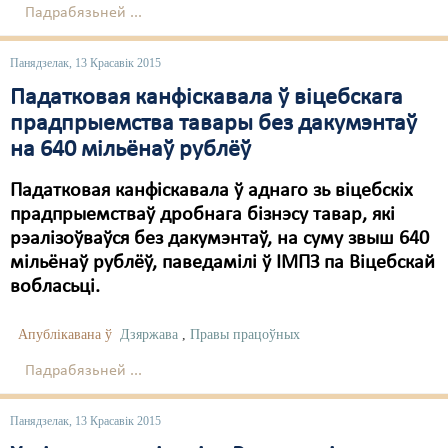
Падрабязьней ...
Панядзелак, 13 Красавік 2015
Падатковая канфіскавала ў віцебскага
прадпрыемства тавары без дакумэнтаў
на 640 мільёнаў рублёў
Падатковая канфіскавала ў аднаго зь віцебскіх
прадпрыемстваў дробнага бізнэсу тавар, які
рэалізоўваўся без дакумэнтаў, на суму звыш 640
мільёнаў рублёў, паведамілі ў ІМПЗ па Віцебскай
вобласьці.
Апублікавана ў
Дзяржава
,
Правы працоўных
Падрабязьней ...
Панядзелак, 13 Красавік 2015