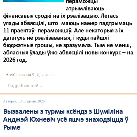
пераможцы
атрымліваюць
фінансавыя сродкі на іх рэалізацыю. Летась
улады абвясцілі, што маюць намер падтрымаць
11 праектаў- пераможцаў. Але некаторыя з іх
дагэтуль не рэалізаваныя, і куды пайшлі
бюджэтныя грошы, не зразумела. Тым не менш,
абласныя ўлады ўжо абвясцілі новы конкурс – на
2026 год.
Апублікавана ў
Дзяржава
Падрабязьней ...
Аўторак, 13 Студзень 2026
Вызвалены з турмы ксёндз з Шуміліна
Анджэй Юхневіч усё яшчэ знаходзіцца ў
Рыме