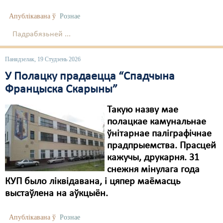
Апублікавана ў
Рознае
Свабода слова
Падрабязьней ...
Свабода сумленьня
Суд
Панядзелак, 19 Студзень 2026
У Полацку прадаецца “Спадчына
Сьмяротнае пакараньне
Францыска Скарыны”
Экалёгія
Такую назву мае
Правы працоўных
полацкае камунальнае
ўнітарнае паліграфічнае
Сацыяльныя правы
прадпрыемства. Прасцей
кажучы, друкарня. 31
снежня мінулага года
КУП было ліквідавана, і цяпер маёмасць
выстаўлена на аўкцыён.
Апублікавана ў
Рознае