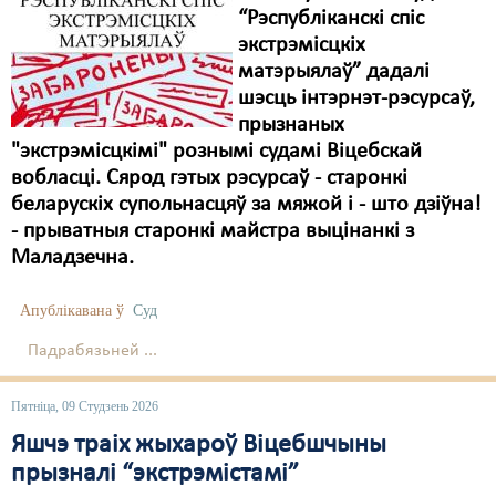
“Рэспубліканскі спіс
экстрэмісцкіх
матэрыялаў” дадалі
шэсць інтэрнэт-рэсурсаў,
прызнаных
"экстрэмісцкімі" рознымі судамі Віцебскай
вобласці. Сярод гэтых рэсурсаў - старонкі
беларускіх супольнасцяў за мяжой і - што дзіўна!
- прыватныя старонкі майстра выцінанкі з
Маладзечна.
Апублікавана ў
Суд
Падрабязьней ...
Пятніца, 09 Студзень 2026
Яшчэ траіх жыхароў Віцебшчыны
прызналі “экстрэмістамі”