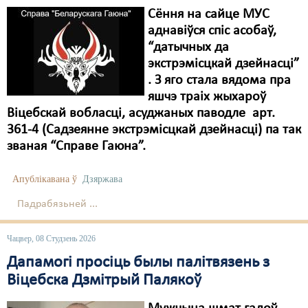
Сёння на сайце МУС
аднавіўся спіс асобаў,
“датычных да
экстрэмісцкай дзейнасці”
. З яго стала вядома пра
яшчэ траіх жыхароў
Віцебскай вобласці, асуджаных паводле арт.
361-4 (Садзеянне экстрэмісцкай дзейнасці) па так
званая “Справе Гаюна”.
Апублікавана ў
Дзяржава
Падрабязьней ...
Чацвер, 08 Студзень 2026
Дапамогі просіць былы палітвязень з
Віцебска Дзмітрый Палякоў