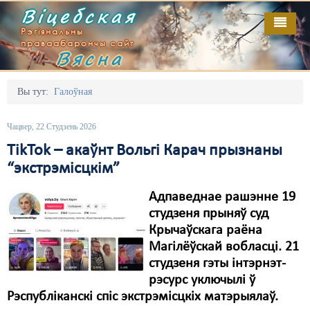
Віцебская
Рэгіянальны
праваабарончы сайт
Вясна
Галоўная
Выданьні
Адміністрацыйны перасьлед
Вы тут:
Галоўная
Відэа
Акцыі
Чацвер, 22 Студзень 2026
Кантакт
Безбар'ернае асяродзьдзе
TikTok – акаўнт Вольгі Карач прызнаны
“экстрэмісцкім”
Пра нас
Выбары
Адпаведнае рашэнне 19
RSS
Грамадзянскія ініцыятывы
студзеня прыняў суд
Дзяржава
Крычаўскага раёна
Магілёўскай вобласці. 21
Дыскрымінацыя
студзеня гэты інтэрнэт-
рэсурс уключылі ў
Затрыманьні
Рэспубліканскі спіс экстрэмісцкіх матэрыялаў.