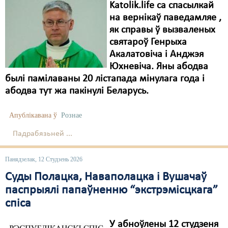
Katolik.life са спасылкай
на вернікаў паведамляе ,
як справы ў вызваленых
святароў Генрыха
Акалатовіча і Анджэя
Юхневіча. Яны абодва
былі памілаваны 20 лістапада мінулага года і
абодва тут жа пакінулі Беларусь.
Апублікавана ў
Рознае
Падрабязьней ...
Панядзелак, 12 Студзень 2026
Суды Полацка, Наваполацка і Вушачаў
паспрыялі папаўненню “экстрэмісцкага”
спіса
У абноўлены 12 студзеня