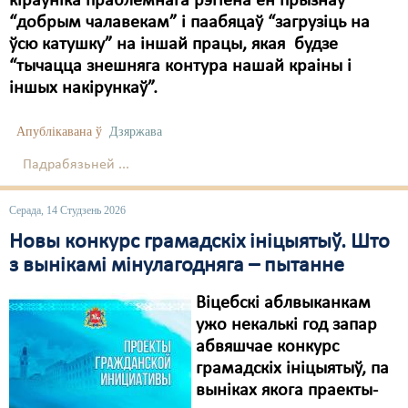
кіраўніка праблемнага рэгіёна ён прызнаў
“добрым чалавекам” і паабяцаў “загрузіць на
ўсю катушку” на іншай працы, якая будзе
“тычацца знешняга контура нашай краіны і
іншых накірункаў”.
Апублікавана ў
Дзяржава
Падрабязьней ...
Серада, 14 Студзень 2026
Новы конкурс грамадскіх ініцыятыў. Што
з вынікамі мінулагодняга – пытанне
Віцебскі аблвыканкам
ужо некалькі год запар
абвяшчае конкурс
грамадскіх ініцыятыў, па
выніках якога праекты-