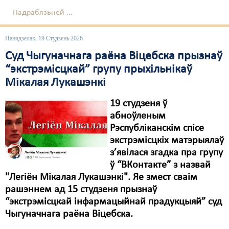
Падрабязьней ...
Панядзелак, 19 Студзень 2026
Суд Чыгуначнага раёна Віцебска прызнаў
“экстрэмісцкай” групу прыхільнікаў
Мікалая Лукашэнкі
19 студзеня ў
абноўленым
Рэспубліканскім спісе
экстрэмісцкіх матэрыялаў
з’явілася згадка пра групу
ў “ВКонтакте” з назвай
"Легіён Мікалая Лукашэнкі". Яе змест сваім
рашэннем ад 15 студзеня прызнаў
“экстрэмісцкай інфармацыйнай прадукцыяй” суд
Чыгуначнага раёна Віцебска.