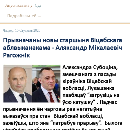
Апублікавана ў
Суд
Падрабязьней ...
Чацвер, 15 Студзень 2026
Прызначаны новы старшыня Віцебскага
аблвыканакама - Аляксандр Мікалаевіч
Рагожнік
Аляксандра Субоціна,
змешчанага з пасады
кіраўніка Віцебскай
вобласці, Лукашэнка
паабяцаў “загрузіць на
ўсю катушку” . Падчас
прызначэння ён чарговы раз негатыўна
выказаўся пра стан Віцебскай вобласці,
заявіўшы, што яна “патрабуе прарыву”. Былога