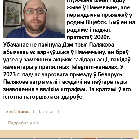
Мужчына шмат гадоў
жыве ў Нямеччыне, але
перыядычна прыязжаў у
родны Віцебск. Быў ен на
радзіме і падчас
пратэстаў 2020г.
Убачанае не пакінула Дзмітрыя Палякова
абыякавым: вярнуўшыся ў Нямеччыну, ен браў
удзел у замежных акцыях салідарнасці, пакідаў
каментары у пратэстных Telegram-каналах. У
2023 г. падчас чарговага прыезду ў Беларусь
Палякова затрымалі і асудзілі на паўтара гады
зняволення з вялікім штрафам. За кратамі ў яго
істотна пагоршылася здароўе.
Апублікавана ў
Палітвязьні
Падрабязьней ...