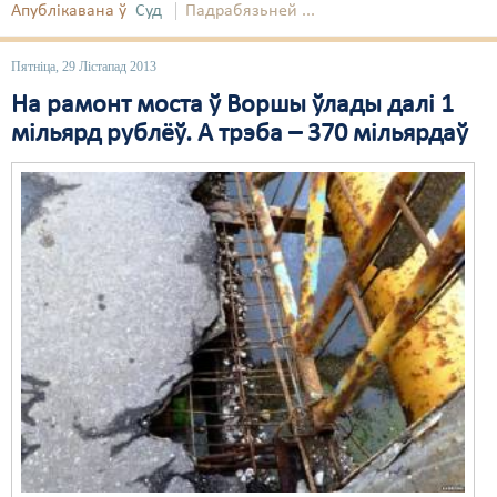
Апублікавана ў
Суд
Падрабязьней ...
Пятніца, 29 Лістапад 2013
На рамонт моста ў Воршы ўлады далі 1
мільярд рублёў. А трэба – 370 мільярдаў