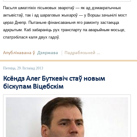
Пасьля шматлікіх пісьмовых зваротаў — як ад дэмакратычных
актывістаў, так і ад шараговых жыхароў — у Воршы зачынілі мост
цераз Днепр. Пытаньне фінансаваньня яго рамонту застаецца
адкрытым. Каб забараніць рух транспарту па аварыйным мосьце,
спатрэбілася каля двух гадоў.
Апублікавана ў
Дзяржава
Падрабязьней ...
Пятніца, 29 Лістапад 2013
Ксёндз Алег Буткевіч стаў новым
біскупам Віцебскім