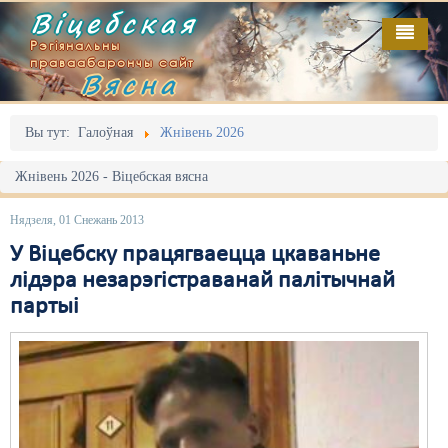
Віцебская
Рэгіянальны
праваабарончы сайт
Вясна
Галоўная
Выданьні
Адміністрацыйны перасьлед
Вы тут:
Галоўная
Жнівень 2026
Відэа
Акцыі
Жнівень 2026 - Віцебская вясна
Кантакт
Безбар'ернае асяродзьдзе
Нядзеля, 01 Снежань 2013
Пра нас
Выбары
У Віцебску працягваецца цкаваньне
лідэра незарэгістраванай палітычнай
RSS
Грамадзянскія ініцыятывы
партыі
Дзяржава
Дыскрымінацыя
Затрыманьні