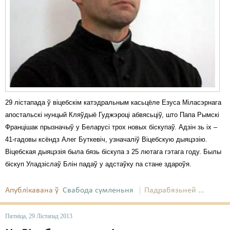
29 лістапада ў віцебскім катэдральным касьцёле Езуса Міласэрнага
апостальскі нунцый Кляўдыё Гуджэроці абвясьціў, што Папа Рымскі
Францішак прызначыў у Беларусі трох новых біскупаў. Адзін зь іх –
41-гадовы ксёндз Алег Буткевіч, узначаліў Віцебскую дыяцэзію.
Віцебская дыяцэзія была бязь біскупа з 25 лютага гэтага году. Былы
біскуп Уладзіслаў Блін падаў у адстаўку па стане здароўя.
Апублікавана ў
Свабода сумленьня
Падрабязьней ...
Пятніца, 29 Лістапад 2013