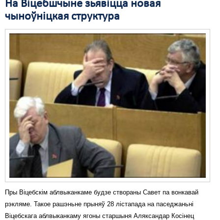
На Віцебшчыне зьявіцца новая
чыноўніцкая структура
Пры Віцебскім аблвыканкаме будзе створаны Савет па вонкавай
рэкляме. Такое рашэньне прыняў 28 лістапада на паседжаньні
Віцебскага аблвыканкаму ягоны старшыня Аляксандар Косінец