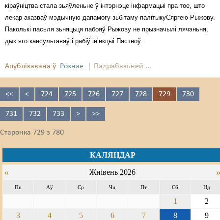
кіраўніцтва стала зьяўленьне ў інтэрнэце інфармацыі пра тое, што
лекар аказваў мэдычную дапамогу зьбітаму палітыкуСяргею Рыжову.
Паколькі пасьля зьняцьця пабояў Рыжову не прызначылі лячэньня,
дык яго кансультаваў і рабіў ін’екцыі Пастноў.
Апублікавана ў
Рознае
Падрабязьней ...
<<
<
724
725
726
727
728
729
730
731
732
733
>
>>
Старонка 729 з 780
КАЛЯНДАР
«
Жнівень 2026
Пн
Аў
Ср
Чц
Пт
Сб
Нд
1
2
3
4
5
6
7
8
9