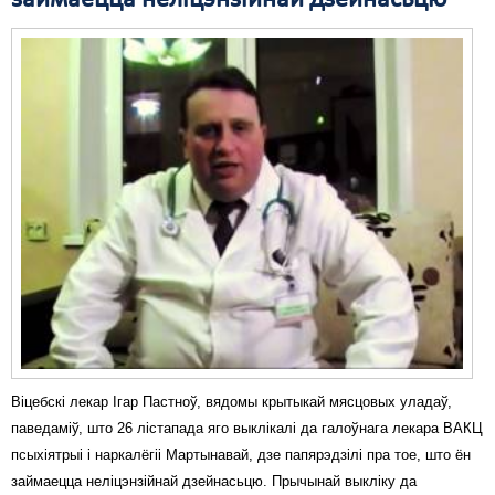
Віцебскі лекар Ігар Пастноў, вядомы крытыкай мясцовых уладаў,
паведаміў, што 26 лістапада яго выклікалі да галоўнага лекара ВАКЦ
псыхіятрыі і наркалёгіі Мартынавай, дзе папярэдзілі пра тое, што ён
займаецца неліцэнзійнай дзейнасьцю. Прычынай выкліку да