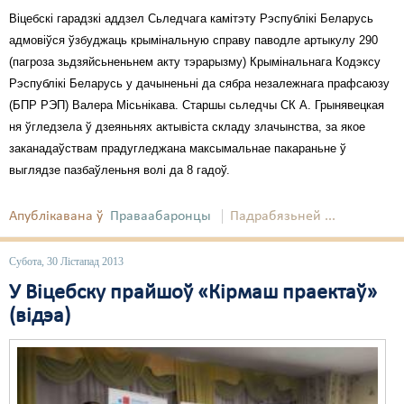
Віцебскі гарадзкі аддзел Сьледчага камітэту Рэспублікі Беларусь
адмовіўся ўзбуджаць крымінальную справу паводле артыкулу 290
(пагроза зьдзяйсьненьнем акту тэрарызму) Крымінальнага Кодэксу
Рэспублікі Беларусь у дачыненьні да сябра незалежнага прафсаюзу
(БПР РЭП) Валера Місьнікава. Старшы сьледчы СК А. Грынявецкая
ня ўгледзела ў дзеяньнях актывіста складу злачынства, за якое
заканадаўствам прадугледжана максымальнае пакараньне ў
выглядзе пазбаўленьня волі да 8 гадоў.
Апублікавана ў
Праваабаронцы
Падрабязьней ...
Субота, 30 Лістапад 2013
У Віцебску прайшоў «Кірмаш праектаў»
(відэа)