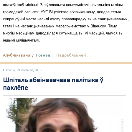
палкоўнікаў міліцыі. Зьяўляючыся намесьнікамі начальніка міліцыі
грамадзкай бясьпекі УУС Віцебскага аблвыканкаму, абодва гэтыя
супрацоўнікі часта несьлі ахову правапарадку як на санкцыянаваных,
гэтак і на несанкцыянаваных мерапрыемствах у Віцебску. Таму
многім месьцічам даводзілася сутыкацца зь імі часьцей, чымся зь
іншымі міліцыянтамі.
Апублікавана ў
Рознае
Падрабязьней ...
Пятніца, 29 Лістапад 2013
Шпіталь абвінавачвае палітыка ў
паклёпе