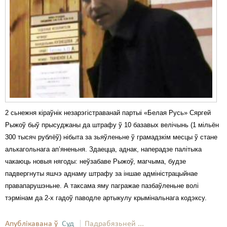
Карная псыхіятрыя
КПЧ ААН
Культурныя правы
ЛПП
Мігранты
Мірныя сходы
2 сьнежня кіраўнік незарэгістраванай партыі «Белая Русь» Сяргей
Палітвязьні
Рыжоў быў прысуджаны да штрафу ў 10 базавых велічынь (1 мільён
300 тысяч рублёў) нібыта за зьяўленьне ў грамадзкім месцы ў стане
Праваабаронцы
алькагольнага ап’яненьня. Здаецца, аднак, наперадзе палітыка
чакаюць новыя нягоды: неўзабаве Рыжоў, магчыма, будзе
Правы дзіцяці
падвергнуты яшчэ аднаму штрафу за іншае адміністрацыйнае
Пэнітэнцыярная сыстэма
правапарушэньне. А таксама яму пагражае пазбаўленьне волі
тэрмінам да 2-х гадоў паводле артыкулу крымінальнага кодэксу.
Распальваньне варожасьці
Апублікавана ў
Рознае
Суд
Падрабязьней ...