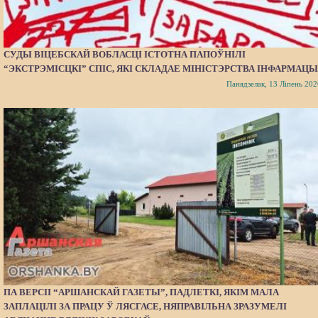
СУДЫ ВІЦЕБСКАЙ ВОБЛАСЦІ ІСТОТНА ПАПОЎНІЛІ
“ЭКСТРЭМІСЦКІ” СПІС, ЯКІ СКЛАДАЕ МІНІСТЭРСТВА ІНФАРМАЦЫ
Панядзелак, 13 Ліпень 202
ПА ВЕРСІІ “АРШАНСКАЙ ГАЗЕТЫ”, ПАДЛЕТКІ, ЯКІМ МАЛА
ЗАПЛАЦІЛІ ЗА ПРАЦУ Ў ЛЯСГАСЕ, НЯПРАВІЛЬНА ЗРАЗУМЕЛІ