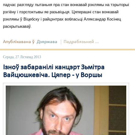
падчас разгляду пытаньня пра стан вонкавай рэклямы на тэрыторыі
рэгіёну і пэрспэктывы яе разьвіцьця. Цяперашні стан вонкавай
рэклямы ў Віцебску і райцэнтрах вобласьці Аляксандар Косінец
раскрытыкаваў.
Апублікавана ў
Дзяржава
Падрабязьней ...
Серада, 27 Лістапад 2013
Ізноў забаранілі канцэрт Зьмітра
Вайцюшкевіча. Цяпер - у Воршы