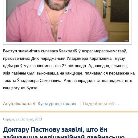
Выступ знакамітага сьпевака ўваходзіў ў шэраг мерапрыемстваў,
прысьвечаных Дню нараджэньня Ўладзімера Караткевіча і мусіў
адбыцца ў музэю пісьменьніка 27 лістапада. Адпаведна, і сьпевы,
якія павінны былі выконвацца на канцэрце, плянаваліся пераважна на
тэксты Ўладзімера Сямёнавіча. Але напярэдадні стала вядома, што
канцэрту ня будзе.
Апублікавана ў
Культурныя правы
Падрабязьней ...
Серада, 27 Лістапад 2013
Доктару Пастнову заявілі, што ён
займаецца неліцэнзійнай дзейнасьцю