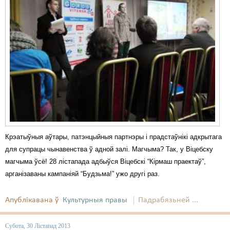
Крэатыўныя аўтары, патэнцыйныя партнэры і прадстаўнікі адкрытага
для супрацы чынавенства ў адной залі. Магчыма? Так, у Віцебску
магчыма ўсё! 28 лістапада адбыўся Віцебскі “Кірмаш праектаў”,
арганізаваны кампаніяй “Будзьма!” ужо другі раз.
Апублікавана ў
Культурныя правы
Падрабязьней ...
Субота, 30 Лістапад 2013