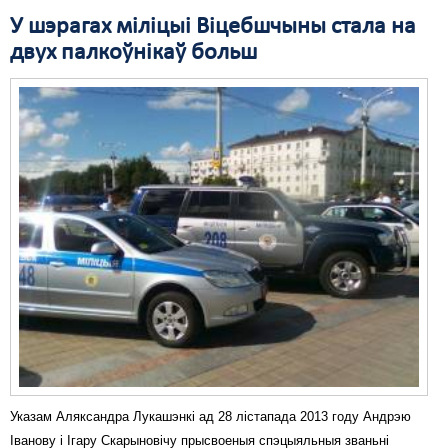
У шэрагах міліцыі Віцебшчыны стала на
двух палкоўнікаў больш
Указам Аляксандра Лукашэнкі ад 28 лістапада 2013 году Андрэю
Іванову і Ігару Скарыновічу прысвоеныя спэцыяльныя званьні