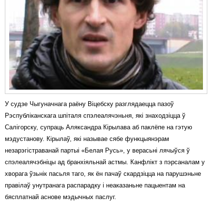
У судзе Чыгуначнага раёну Віцебску разглядаецца пазоў
Рэспубліканскага шпіталя спэлеалячэньня, які знаходзіцца ў
Салігорску, супраць Аляксандра Кірылава аб паклёпе на гэтую
мэдустанову. Кірылаў, які называе сябе функцыянэрам
незарэгістраванай партыі «Белая Русь», у верасьні лячыўся ў
спэлеалячэбніцы ад бранхіяльнай астмы. Канфлікт з пэрсаналам у
хворага ўзьнік пасьля таго, як ён пачаў скардзіцца на парушэньне
правілаў унутранага распарадку і неаказаньне пацыентам на
бясплатнай аснове мэдычных паслуг.