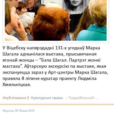
Карная псыхіятрыя
КПЧ ААН
Культурныя правы
ЛПП
Мігранты
У Віцебску напярэдадні 131-х угодкаў Марка
Мірныя сходы
Шагала адчынілася выстава, прысьвечаная
ягонай жонцы – “Бэла Шагал. Партрэт жонкі
Палітвязьні
мастака”. Аўтарскую экскурсію па выставе, якая
Праваабаронцы
экспануецца зараз у Арт-цэнтры Марка Шагала,
правяла 8 ліпеня куратар праекту Людміла
Правы дзіцяці
Хмяльніцкая.
Пэнітэнцыярная сыстэма
Апублікавана ў
Культурныя правы
Падрабязьней ...
Распальваньне варожасьці
Нядзеля, 08 Ліпень 2018
Рознае