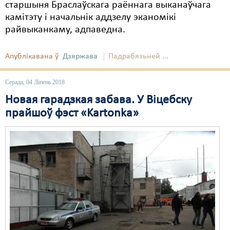
старшыня Браслаўскага раённага выканаўчага
камітэту і начальнік аддзелу эканомікі
райвыканкаму, адпаведна.
Апублікавана ў
Дзяржава
Падрабязьней ...
Серада, 04 Ліпень 2018
Новая гарадзкая забава. У Віцебску
прайшоў фэст «Kartonka»