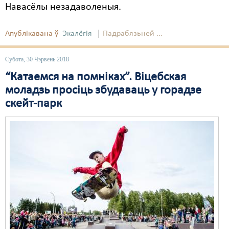
Навасёлы незадаволеныя.
Апублікавана ў
Экалёгія
Падрабязьней ...
Субота, 30 Чэрвень 2018
“Катаемся на помніках”. Віцебская
моладзь просіць збудаваць у горадзе
скейт-парк