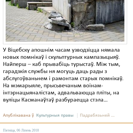
У Віцебску апошнім часам узводзіцца нямала
новых помнікаў і скульптурных кампазыцыяў.
Найперш – каб прывабіць турыстаў. Між тым,
гарадзкія службы ня могуць даць рады з
абслугоўваньнем і рамонтам старых помнікаў.
На мэмарыяле, прысьвечаным воінам-
інтэрнацыяналістам, адвальваюцца пліты, на
вуліцы Касманаўтаў разбураецца стэла…
Апублікавана ў
Культурныя правы
Падрабязьней ...
Пятніца, 06 Ліпень 2018