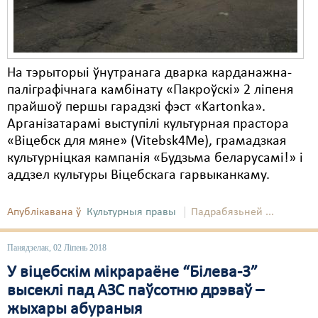
На тэрыторыі ўнутранага дварка карданажна-
паліграфічнага камбінату «Пакроўскі» 2 ліпеня
прайшоў першы гарадзкі фэст «Kartonka».
Арганізатарамі выступілі культурная прастора
«Віцебск для мяне» (Vitebsk4Me), грамадзкая
культурніцкая кампанія «Будзьма беларусамі!» і
аддзел культуры Віцебскага гарвыканкаму.
Апублікавана ў
Культурныя правы
Падрабязьней ...
Панядзелак, 02 Ліпень 2018
У віцебскім мікрараёне “Білева-3”
высеклі пад АЗС паўсотню дрэваў –
жыхары абураныя