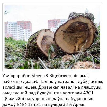
У мікрараёне Білева ў Віцебску зьнішчылі
паўсотню дрэваў. Пад пілу патрапілі дубы, асіны,
вольхі ды іншыя. Дрэвы сьпілавалі на пляцоўцы,
выдзеленай пад будаўніцтва чарговай АЗС і
аўтамыйні насупраць нядаўна пабудаваных
дамоў №№ 17 і 21 па вуліцы 33-й Арміі.