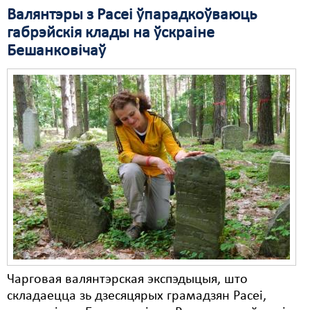
Валянтэры з Расеі ўпарадкоўваюць
Свабода слова
габрэйскія клады на ўскраіне
Бешанковічаў
Свабода сумленьня
Суд
Сьмяротнае пакараньне
Экалёгія
Правы працоўных
Сацыяльныя правы
Чарговая валянтэрская экспэдыцыя, што
складаецца зь дзесяцярых грамадзян Расеі,