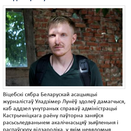
Віцебскі сябра Беларускай асацыяцыі
журналістаў Уладзімер Лунёў здолеў дамагчыся,
каб аддзел унутраных справаў адміністрацыі
Кастрычніцкага раёну паўторна заняўся
расьсьледваньнем акалічнасьцяў зьяўленьня і
распаўсюду відэароліка, у якім невядомыя