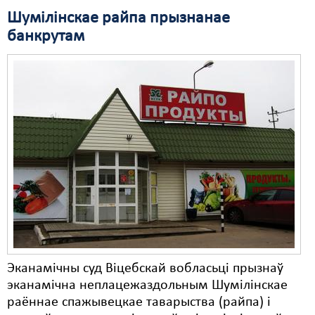
Шумілінскае райпа прызнанае
банкрутам
Эканамічны суд Віцебскай вобласьці прызнаў
эканамічна неплацежаздольным Шумілінскае
раённае спажывецкае таварыства (райпа) і