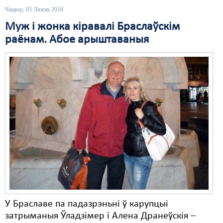
Чацвер, 05 Ліпень 2018
Муж і жонка кіравалі Браслаўскім
раёнам. Абое арыштаваныя
У Браславе па падазрэньні ў карупцыі
затрыманыя Ўладзімер і Алена Дранеўскія –