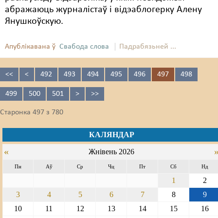
абражаюць журналістаў і відэаблогерку Алену
Янушкоўскую.
Апублікавана ў
Свабода слова
Падрабязьней ...
<<
<
492
493
494
495
496
497
498
499
500
501
>
>>
Старонка 497 з 780
КАЛЯНДАР
«
Жнівень 2026
Пн
Аў
Ср
Чц
Пт
Сб
Нд
1
2
3
4
5
6
7
8
9
10
11
12
13
14
15
16