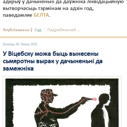
адкрыў у дачыненьні да даўжнiка ліквідацыйную
вытворчасьць тэрмінам на адзін год,
паведамляе
БЕЛТА
.
Апублікавана ў
Суд
Падрабязьней ...
Пятніца, 06 Ліпень 2018
У Віцебску можа быць вынесены
сьмяротны вырак у дачыненьні да
замежніка