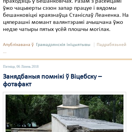
праходзіць у Бешанковічах. Разам з расейцамі
ўжо чацьверты сэзон запар працуе і вядомы
бешанковіцкі краязнаўца Станіслаў Леаненка. На
цяперашні момант валянтэрамі ачышчана ўжо
недзе чатыры пятых усёй плошчы могілак.
Апублікавана ў
Грамадзянскія ініцыятывы
Падрабязьней
...
Пятніца, 06 Ліпень 2018
Занядбаныя помнікі ў Віцебску –
фотафакт