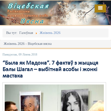
Віцебская
Рэгіянальны
праваабарончы сайт
Вясна
Галоўная
Выданьні
Адміністрацыйны перасьлед
Вы тут:
Галоўная
Жнівень 2026
Відэа
Акцыі
Жнівень 2026 - Віцебская вясна
Кантакт
Безбар'ернае асяродзьдзе
Панядзелак, 09 Ліпень 2018
Пра нас
Выбары
“Была як Мадона”. 7 фактаў з жыцьця
Бэлы Шагал – выбітнай асобы і жонкі
RSS
Грамадзянскія ініцыятывы
мастака
Дзяржава
Дыскрымінацыя
Затрыманьні