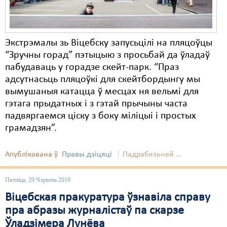
Экстрэмалы зь Віцебску запусьцілі на пляцоўцы
“Зручны горад” пэтыцыю з просьбай да ўладаў
пабудаваць у горадзе скейт-парк. “Праз
адсутнасьць пляцоўкі для скейтбордынгу мы
вымушаныя катацца ў месцах ня вельмі для
гэтага прыдатных і з гэтай прычыны часта
падвяргаемся ціску з боку міліцыі і простых
грамадзян”.
Апублікавана ў
Правы дзіцяці
Падрабязьней ...
Пятніца, 29 Чэрвень 2018
Віцебская пракуратура ўзнавіла справу
пра абразы журналістаў па скарзе
Ўладзімера Лунёва