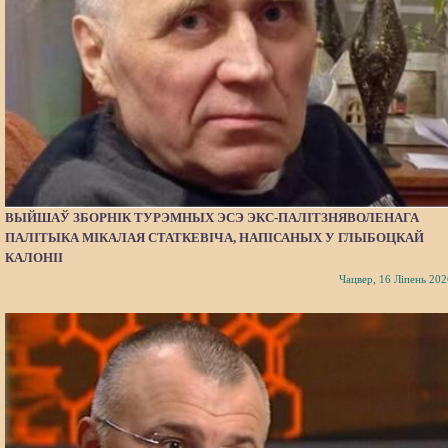
ВЫЙШАЎ ЗБОРНІК ТУРЭМНЫХ ЭСЭ ЭКС-ПАЛІТЗНЯВОЛЕНАГА
ПАЛІТЫКА МІКАЛАЯ СТАТКЕВІЧА, НАПІСАНЫХ У ГЛЫБОЦКАЙ
КАЛОНІІ
Чацвер, 16 Ліпень 202