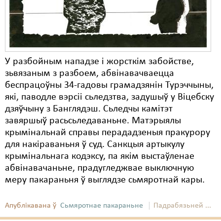
У разбойным нападзе і жорсткім забойстве,
зьвязаным з разбоем, абвінавачваецца
беспрацоўны 34-гадовы грамадзянін Турэччыны,
які, паводле вэрсіі сьледзтва, задушыў у Віцебску
дзяўчыну з Банглядэш. Сьледчы камітэт
завяршыў расьсьледаваньне. Матэрыялы
крымінальнай справы перададзеныя пракурору
для накіраваньня ў суд. Санкцыя артыкулу
крымінальнага кодэксу, па якім выстаўленае
абвінавачаньне, прадугледжвае выключную
меру пакараньня ў выглядзе сьмяротнай кары.
Апублікавана ў
Сьмяротнае пакараньне
Падрабязьней ...