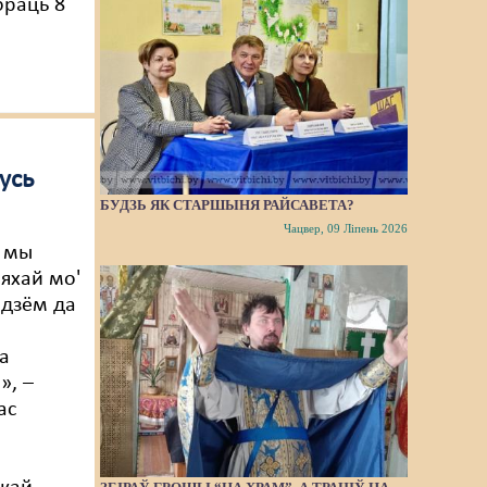
браць 8
усь
БУДЗЬ ЯК СТАРШЫНЯ РАЙСАВЕТА?
Чацвер, 09 Ліпень 2026
, мы
няхай мо'
ідзём да
а
», –
ас
і