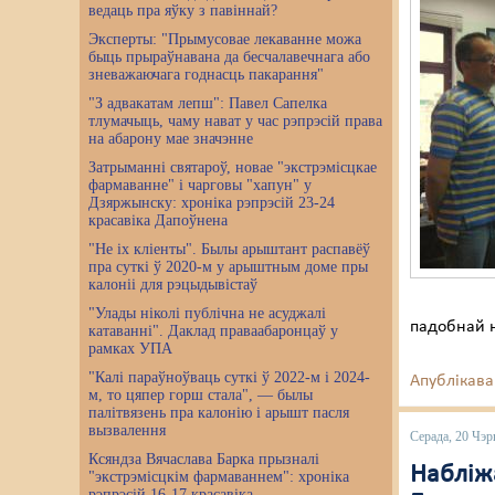
ведаць пра яўку з павіннай?
Эксперты: "Прымусовае лекаванне можа
быць прыраўнавана да бесчалавечнага або
зневажаючага годнасць пакарання"
"З адвакатам лепш": Павел Сапелка
тлумачыць, чаму нават у час рэпрэсій права
на абарону мае значэнне
Затрыманні святароў, новае "экстрэмісцкае
фармаванне" і чарговы "хапун" у
Дзяржынску: хроніка рэпрэсій 23-24
красавіка Дапоўнена
"Не іх кліенты". Былы арыштант распавёў
пра суткі ў 2020-м у арыштным доме пры
калоніі для рэцыдывістаў
"Улады ніколі публічна не асуджалі
падобнай н
катаванні". Даклад праваабаронцаў у
рамках УПА
"Калі параўноўваць суткі ў 2022-м і 2024-
Апублікава
м, то цяпер горш стала", — былы
палітвязень пра калонію і арышт пасля
вызвалення
Серада, 20 Чэр
Ксяндза Вячаслава Барка прызналі
Набліж
"экстрэмісцкім фармаваннем": хроніка
рэпрэсій 16-17 красавіка