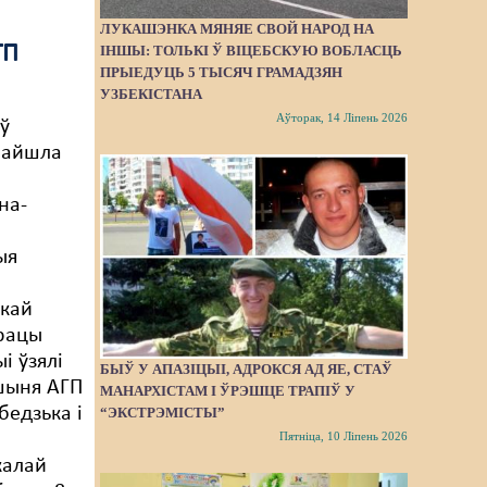
ЛУКАШЭНКА МЯНЯЕ СВОЙ НАРОД НА
ГП
ІНШЫ: ТОЛЬКІ Ў ВІЦЕБСКУЮ ВОБЛАСЦЬ
ПРЫЕДУЦЬ 5 ТЫСЯЧ ГРАМАДЗЯН
УЗБЕКІСТАНА
Аўторак, 14 Ліпень 2026
 ў
райшла
на-
ыя
й
скай
працы
і ўзялі
БЫЎ У АПАЗІЦЫІ, АДРОКСЯ АД ЯЕ, СТАЎ
шыня АГП
МАНАРХІСТАМ І ЎРЭШЦЕ ТРАПІЎ У
бедзька і
“ЭКСТРЭМІСТЫ”
Пятніца, 10 Ліпень 2026
калай