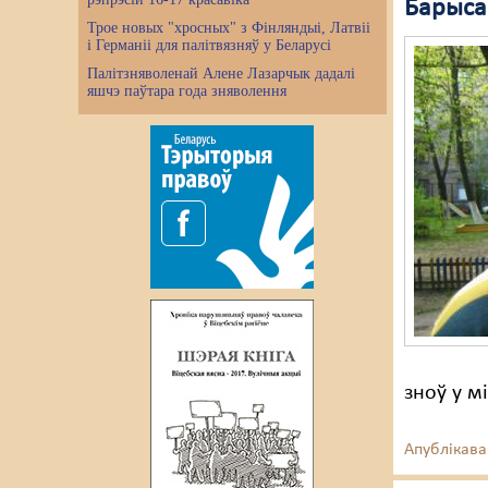
Барыса
Трое новых "хросных" з Фінляндыі, Латвіі
і Германіі для палітвязняў у Беларусі
Палітзняволенай Алене Лазарчык дадалі
яшчэ паўтара года зняволення
зноў у м
Апублікава