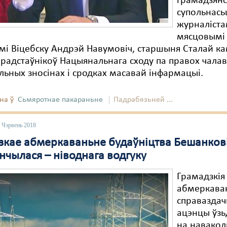
грамадзян
супольнасьц
журналіста
мясцовымі
мі Віцебску Андрэй Навумовіч, старшыня Сталай кам
радстаўнікоў Нацыянальнага сходу па правох чалав
ьных зносінах і сродках масавай інфармацыі.
на ў
Сьмяротнае пакараньне
Падрабязьней ...
 Чэрвень 2018
зкае абмеркаваньне будаўніцтва Бешанков
нчылася – ніводнага водгуку
Грамадзкія
абмеркава
справаздач
ацэнцы ўзь
на навакол