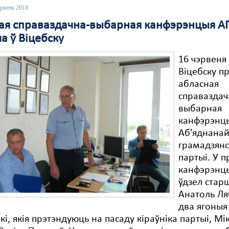
эрвень 2018
ая справаздачна-выбарная канфэрэнцыя А
а ў Віцебску
16 чэрвеня
Віцебску п
абласная
справаздач
выбарная
канфэрэнц
Аб'яднана
грамадзян
партыі. У 
канфэрэнцы
ўдзел стар
Анатоль Ля
два ягоныя
кі, якія прэтэндуюць на пасаду кіраўніка партыі, Мі