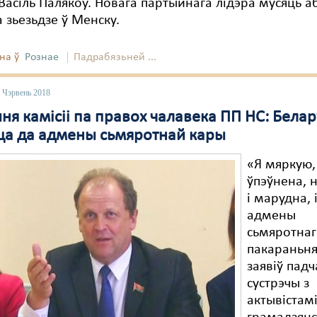
 Васіль Палякоў. Новага партыйнага лідэра мусяць а
а зьезьдзе ў Менску.
на ў
Рознае
Падрабязьней ...
 Чэрвень 2018
я камісіі па правох чалавека ПП НС: Белар
ца да адмены сьмяротнай кары
«Я мяркую
ўпэўнена, 
і марудна, 
адмены
сьмяротнаг
пакараньня
заявіў падч
сустрэчы з
актывістам