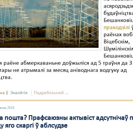
асяродзьдз
будаўніцтв
Бешанкові
праходзілі
ў
раёнах воб
Віцебскім,
Шумілінскі
Бешанковіц
м раёне абмеркаваньне доўжыліся ад 5 траўня да 3
тары не атрымалі за месяц аніводнага водгуку ад
цтва.
на ў
Экалёгія
Падрабязьней ...
вень 2018
а пошта? Прафсаюзны актывіст адсутнічаў 
у яго скаргі ў аблсудзе