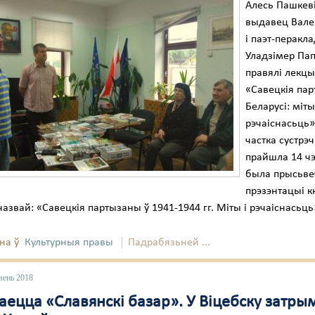
Алесь Пашкеві
выдавец Вале
і паэт-перакл
Уладзімер Пап
правялі лекц
«Савецкія па
Беларусі: міты
рэчаіснасьць»
частка сустрэ
прайшла 14 ч
была прысьве
прэзэнтацыі кн
азвай: «Савецкія партызаны ў 1941-1944 гг. Міты і рэчаіснасьць
на ў
Культурныя правы
Падрабязьней ...
вень 2018
аецца «Славянскі базар». У Віцебску затры