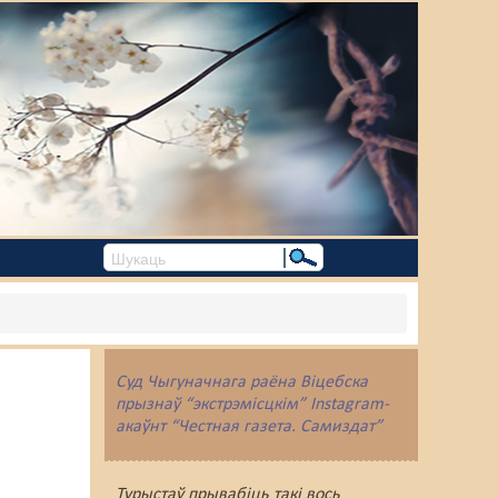
Суд Чыгуначнага раёна Віцебска
прызнаў “экстрэмісцкім” Instagram-
акаўнт “Честная газета. Самиздат”
Турыстаў прывабіць такі вось