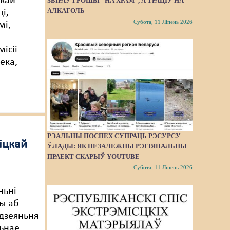
скай
ЗБІРАЎ ГРОШЫ “НА ХРАМ”, А ТРАЦІЎ НА
АЛКАГОЛЬ
і,
Субота, 11 Ліпень 2026
мі,
ісіі
ека,
РЭАЛЬНЫ ПОСПЕХ СУПРАЦЬ РЭСУРСУ
іцкай
ЎЛАДЫ: ЯК НЕЗАЛЕЖНЫ РЭГІЯНАЛЬНЫ
ПРАЕКТ СКАРЫЎ YOUTUBE
Субота, 11 Ліпень 2026
ньні
ы аб
дзеяньня
ьнае