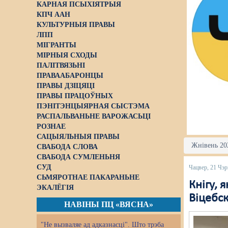
КАРНАЯ ПСЫХІЯТРЫЯ
КПЧ ААН
КУЛЬТУРНЫЯ ПРАВЫ
ЛПП
МІГРАНТЫ
МІРНЫЯ СХОДЫ
ПАЛІТВЯЗЬНІ
ПРАВААБАРОНЦЫ
ПРАВЫ ДЗІЦЯЦІ
ПРАВЫ ПРАЦОЎНЫХ
ПЭНІТЭНЦЫЯРНАЯ СЫСТЭМА
РАСПАЛЬВАНЬНЕ ВАРОЖАСЬЦІ
РОЗНАЕ
САЦЫЯЛЬНЫЯ ПРАВЫ
Жнівень 202
СВАБОДА СЛОВА
СВАБОДА СУМЛЕНЬНЯ
СУД
Чацвер, 21 Чэр
СЬМЯРОТНАЕ ПАКАРАНЬНЕ
Кнігу, 
ЭКАЛЁГІЯ
Віцебс
НАВІНЫ ПЦ «ВЯСНА»
"Не вызваляе ад адказнасці". Што трэба