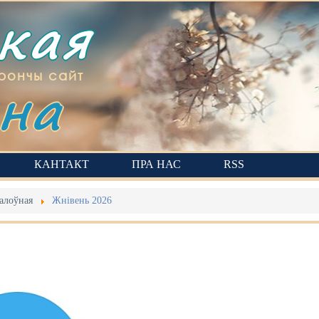
ская
на
рончы сайт
КАНТАКТ
ПРА НАС
RSS
алоўная
Жнівень 2026