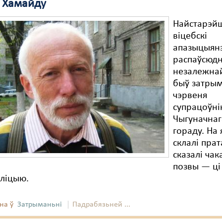
 Хамайду
Найстарэй
віцебскі
апазыцыянэ
распаўсюдн
незалежна
быў затры
чэрвеня
супрацоўні
Чыгуначнаг
гораду. На 
склалі прат
сказалі чак
позвы — ці 
іліцыю.
на ў
Затрыманьні
Падрабязьней ...