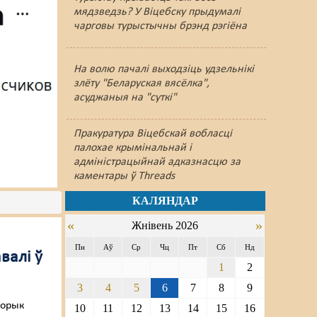
мядзведзь? У Віцебску прыдумалі
чарговы турыстычны брэнд рэгіёна
На волю пачалі выходзіць удзельнікі
злёту "Беларуская вясёлка",
асуджаныя на "суткі"
Пракуратура Віцебскай вобласці
палохае крымінальнай і
адміністрацыйнай адказнасцю за
каментары ў Threads
КАЛЯНДАР
«
»
Жнівень 2026
Пн
Аў
Ср
Чц
Пт
Сб
Нд
валі ў
1
2
3
4
5
6
7
8
9
торык
10
11
12
13
14
15
16