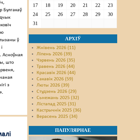
ч,
17
18
19
20
21
22
23
р Булгакаў
24
25
26
27
28
29
30
адчык
31
ковіч
ыю
АРХІЎ
ртызаны ў
 і
Жнівень 2026 (11)
Ліпень 2026 (39)
. Асноўная
Чэрвень 2026 (35)
чы, што
Травень 2026 (44)
эрвеня,
Красавік 2026 (44)
чаная
Сакавік 2026 (59)
ігі з
Люты 2026 (39)
Студзень 2026 (29)
».
Сьнежань 2025 (32)
Лістапад 2025 (31)
Кастрычнік 2025 (36)
Верасень 2025 (34)
ПАПУЛЯРНАЕ
малі