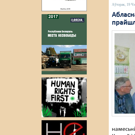
Аўторак, 19 Ч
Абласн
прайшл
намесьні