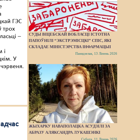
е
а
цкай ГЭС
 трох
СУДЫ ВІЦЕБСКАЙ ВОБЛАСЦІ ІСТОТНА
ласьці –
ПАПОЎНІЛІ “ЭКСТРЭМІСЦКІ” СПІС, ЯКІ
СКЛАДАЕ МІНІСТЭРСТВА ІНФАРМАЦЫІ
м і
Панядзелак, 13 Ліпень 2026
кім. У
 чэрвеня.
падчас
ЖЫХАРКУ НАВАПОЛАЦКА АСУДЗІЛІ ЗА
АБРАЗУ АЛЯКСАНДРА ЛУКАШЭНКІ
Субота, 11 Ліпень 2026