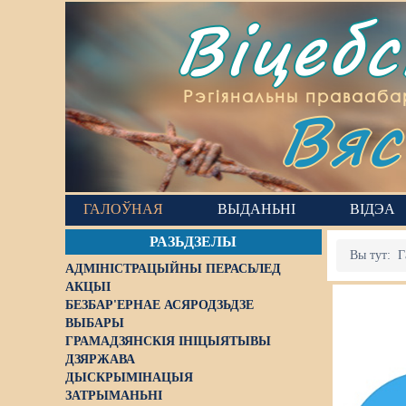
Віцеб
Вяс
Рэгіянальны правааба
ГАЛОЎНАЯ
ВЫДАНЬНІ
ВІДЭА
РАЗЬДЗЕЛЫ
Вы тут:
Г
АДМІНІСТРАЦЫЙНЫ ПЕРАСЬЛЕД
АКЦЫІ
БЕЗБАР'ЕРНАЕ АСЯРОДЗЬДЗЕ
ВЫБАРЫ
ГРАМАДЗЯНСКІЯ ІНІЦЫЯТЫВЫ
ДЗЯРЖАВА
ДЫСКРЫМІНАЦЫЯ
ЗАТРЫМАНЬНІ