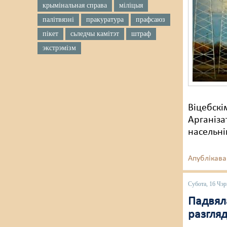
крымінальная справа
міліцыя
палітвязні
пракуратура
прафсаюз
пікет
сьледчы камітэт
штраф
экстрэмізм
Віцебскі
Арганіза
насельні
Апублікава
Субота, 16 Чэр
Падвял
разгляд