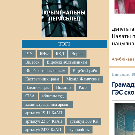
дэпутата
Палаты п
нацыянал
ТЭГІ
ІЧУ
БНФ
БХД
Ворша
Апублікава
Віцебск
Віцебскі аблвыканкам
Віцебскі гарвыканкам
Віцебскі раён
Панядзелак, 18
Кастрычніцкі раён
Міхаіл Жамчужны
Грамад
Наваполацак
Полацак
Расея
ГЭС ско
СІЗА
абласны суд
адміністрацыйны арышт
артыкул 19 11 КаАП
артыкул 23 34 КаАП
артыкул 369 КК
артыкул 2423 КаАП
журналісты