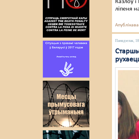
Казлоў і
ліпеня н
Апублікава
Панядзелак, 18
Старшын
рухаец