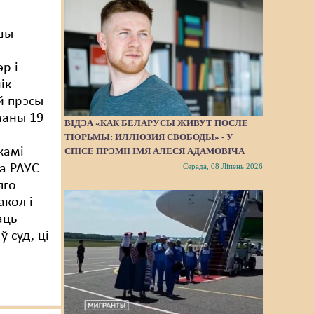
шы
р і
ік
й прэсы
маны 19
ВІДЭА «КАК БЕЛАРУСЫ ЖИВУТ ПОСЛЕ
ТЮРЬМЫ: ИЛЛЮЗИЯ СВОБОДЫ» - У
камі
СПІСЕ ПРЭМІІ ІМЯ АЛЕСЯ АДАМОВІЧА
а РАУС
Серада, 08 Ліпень 2026
яго
акол і
аць
ў суд, ці