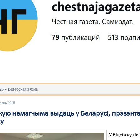
6 - Віцебская вясна
вень 2018
якую немагчыма выдаць у Беларусі, прэзэнта
ку
У Віцебску гіс