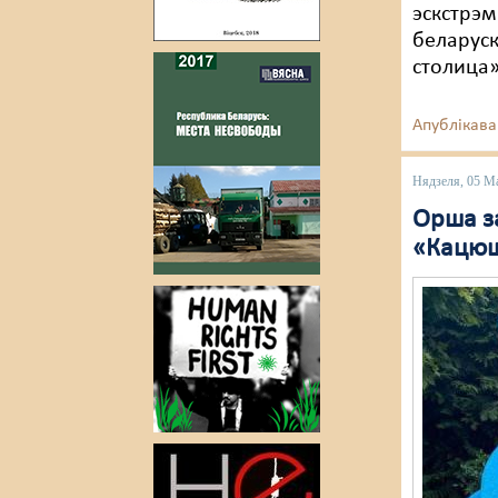
эскстрэм
беларуск
столица»
Апублікава
Нядзеля, 05 М
Орша за
«Кацюш