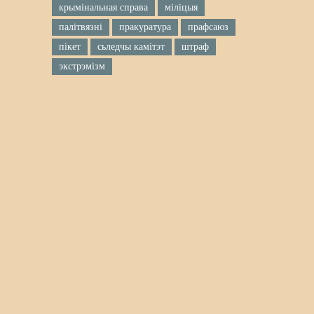
крымінальная справа
міліцыя
палітвязні
пракуратура
прафсаюз
пікет
сьледчы камітэт
штраф
экстрэмізм