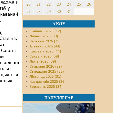
вядома з
20
21
22
23
24
25
26
таў у
27
28
29
30
31
ікаванай
.
АРХІЎ
Жнівень 2026 (12)
а,
Ліпень 2026 (39)
Сталіна,
Чэрвень 2026 (35)
ат
Травень 2026 (44)
 Савета
Красавік 2026 (44)
ны
Сакавік 2026 (59)
Люты 2026 (39)
і колішні
Студзень 2026 (29)
ольгі
Сьнежань 2025 (32)
ніцыятыве
Лістапад 2025 (31)
ронныя
Кастрычнік 2025 (36)
Верасень 2025 (34)
ПАПУЛЯРНАЕ