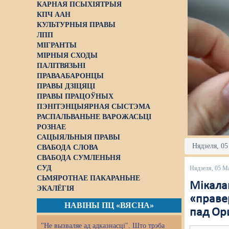
КАРНАЯ ПСЫХІЯТРЫЯ
КПЧ ААН
КУЛЬТУРНЫЯ ПРАВЫ
ЛПП
МІГРАНТЫ
МІРНЫЯ СХОДЫ
ПАЛІТВЯЗЬНІ
ПРАВААБАРОНЦЫ
ПРАВЫ ДЗІЦЯЦІ
ПРАВЫ ПРАЦОЎНЫХ
ПЭНІТЭНЦЫЯРНАЯ СЫСТЭМА
РАСПАЛЬВАНЬНЕ ВАРОЖАСЬЦІ
РОЗНАЕ
САЦЫЯЛЬНЫЯ ПРАВЫ
Нядзеля, 05
СВАБОДА СЛОВА
СВАБОДА СУМЛЕНЬНЯ
СУД
Нядзеля, 05 М
СЬМЯРОТНАЕ ПАКАРАНЬНЕ
Мікалай
ЭКАЛЁГІЯ
«правер
НАВІНЫ ПЦ «ВЯСНА»
пад Ор
"Не вызваляе ад адказнасці". Што трэба