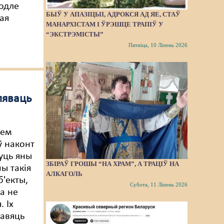
водле
БЫЎ У АПАЗІЦЫІ, АДРОКСЯ АД ЯЕ, СТАЎ
ая
МАНАРХІСТАМ І ЎРЭШЦЕ ТРАПІЎ У
“ЭКСТРЭМІСТЫ”
Пятніца, 10 Ліпень 2026
ляваць
нем
ў наконт
чуць яны
ЗБІРАЎ ГРОШЫ “НА ХРАМ”, А ТРАЦІЎ НА
ы такія
АЛКАГОЛЬ
б'екты,
Субота, 11 Ліпень 2026
а не
. Іх
тавяць