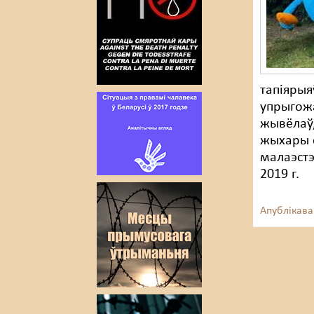
тапіярыя
упрыгожа
жывёлаў,
жыхары с
малаэстэ
2019 г.
Апублікава