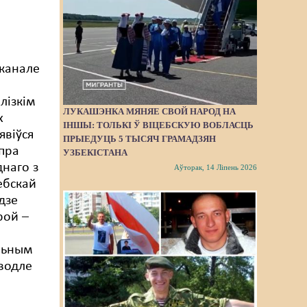
-канале
лізкім
ЛУКАШЭНКА МЯНЯЕ СВОЙ НАРОД НА
х
ІНШЫ: ТОЛЬКІ Ў ВІЦЕБСКУЮ ВОБЛАСЦЬ
'явіўся
ПРЫЕДУЦЬ 5 ТЫСЯЧ ГРАМАДЗЯН
 пра
УЗБЕКІСТАНА
наго з
Аўторак, 14 Ліпень 2026
ебскай
дзе
рой –
льным
водле
ж