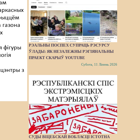
там
каркасных
крыццём
а газона
ых
»
РЭАЛЬНЫ ПОСПЕХ СУПРАЦЬ РЭСУРСУ
я фігуры
ЎЛАДЫ: ЯК НЕЗАЛЕЖНЫ РЭГІЯНАЛЬНЫ
огія
ПРАЕКТ СКАРЫЎ YOUTUBE
Субота, 11 Ліпень 2026
 цэнтры з
СУДЫ ВІЦЕБСКАЙ ВОБЛАСЦІ ІСТОТНА