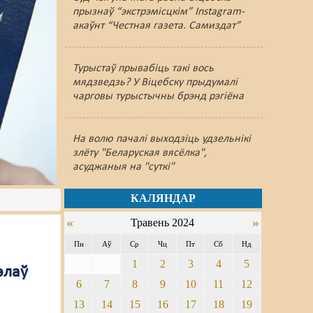
прызнаў “экстрэмісцкім” Instagram-
акаўнт “Честная газета. Самиздат”
Турыстаў прывабіць такі вось
мядзведзь? У Віцебску прыдумалі
чарговы турыстычны брэнд рэгіёна
На волю пачалі выходзіць удзельнікі
злёту "Беларуская вясёлка",
асуджаныя на "суткі"
КАЛЯНДАР
«
»
Травень 2024
Пн
Аў
Ср
Чц
Пт
Сб
Нд
1
2
3
4
5
элаў
6
7
8
9
10
11
12
13
14
15
16
17
18
19