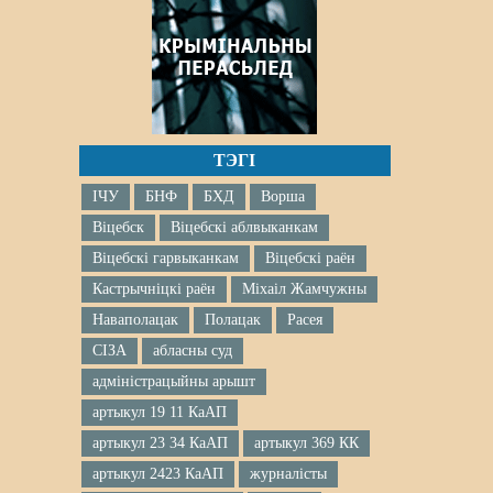
ТЭГІ
ІЧУ
БНФ
БХД
Ворша
Віцебск
Віцебскі аблвыканкам
Віцебскі гарвыканкам
Віцебскі раён
Кастрычніцкі раён
Міхаіл Жамчужны
Наваполацак
Полацак
Расея
СІЗА
абласны суд
адміністрацыйны арышт
артыкул 19 11 КаАП
артыкул 23 34 КаАП
артыкул 369 КК
артыкул 2423 КаАП
журналісты