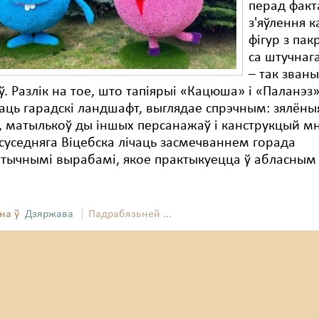
перад фак
з'яўлення 
фігур з па
са штучнаг
– так зван
ў. Разлік на тое, што тапіярыі «Кацюша» і «Паланэз
ць гарадскі ландшафт, выглядае спрэчным: зялёны
 матылькоў ды іншых персанажаў і канструкцый мн
уседняга Віцебска лічаць засмечваннем горада
тычнымі вырабамі, якое практыкуецца ў абласным
на ў
Дзяржава
Падрабязьней ...