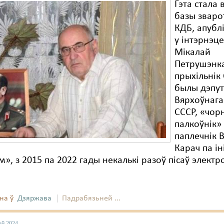
Гэта стала 
базы зваро
КДБ, апубл
у інтэрнэце
Мікалай
Петрушэнк
прыхільнік 
былы дэпут
Вярхоўнага
СССР, «чор
палкоўнік» 
паплечнік В
Карач па і
», з 2015 па 2022 гады некалькі разоў пісаў элект
на ў
Дзяржава
Падрабязьней ...
ай 2024