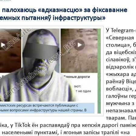
кі палохаюць «адказнасцю» за фіксаванне
емных пытанняў інфраструктуры»
У Telegram
«Северная
столица», б
да віцебскі
сілавікоў, з
відэаролік
«жыхара ад
раёнаў Віц
вобласці», 
галоўны ге
мужчына з
непазнава
тварам. Па
іка, у TikTok ён распавядаў пра кепскія дарогі памі
і населенымі пунктамі, і ягоныя запісы трапілі «на