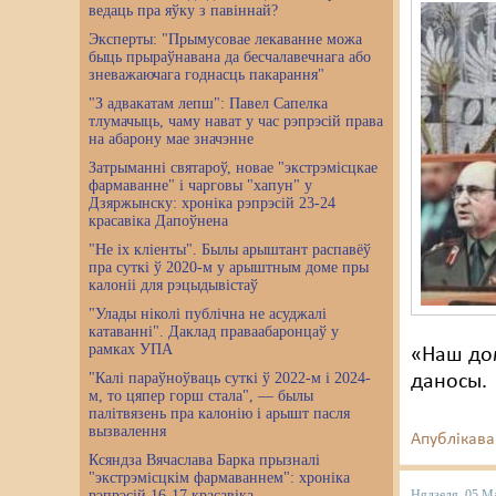
ведаць пра яўку з павіннай?
Эксперты: "Прымусовае лекаванне можа
быць прыраўнавана да бесчалавечнага або
зневажаючага годнасць пакарання"
"З адвакатам лепш": Павел Сапелка
тлумачыць, чаму нават у час рэпрэсій права
на абарону мае значэнне
Затрыманні святароў, новае "экстрэмісцкае
фармаванне" і чарговы "хапун" у
Дзяржынску: хроніка рэпрэсій 23-24
красавіка Дапоўнена
"Не іх кліенты". Былы арыштант распавёў
пра суткі ў 2020-м у арыштным доме пры
калоніі для рэцыдывістаў
"Улады ніколі публічна не асуджалі
катаванні". Даклад праваабаронцаў у
рамках УПА
«Наш дом
"Калі параўноўваць суткі ў 2022-м і 2024-
даносы.
м, то цяпер горш стала", — былы
палітвязень пра калонію і арышт пасля
вызвалення
Апублікава
Ксяндза Вячаслава Барка прызналі
"экстрэмісцкім фармаваннем": хроніка
рэпрэсій 16-17 красавіка
Нядзеля, 05 М