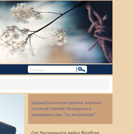
Шаркаўшчынская раёнка палохае
чытачоў стратай беларускага
грамадзянства “за экстрэмізм”
Суд Чыгуначнага раёна Віцебска