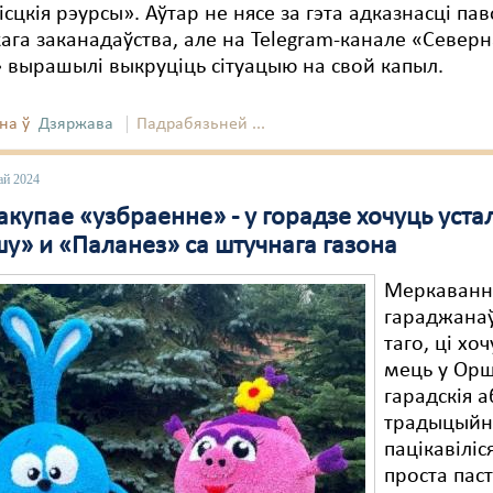
ісцкія рэурсы». Аўтар не нясе за гэта адказнасці па
ага заканадаўства, але на Telegram-канале «Северн
 вырашылі выкруціць сітуацыю на свой капыл.
на ў
Дзяржава
Падрабязьней ...
ай 2024
купае «узбраенне» - у горадзе хочуць уста
у» и «Паланез» са штучнага газона
Меркаван
гараджана
таго, ці хо
мець у Орш
гарадскія а
традыцыйн
пацікавіліся
проста пас