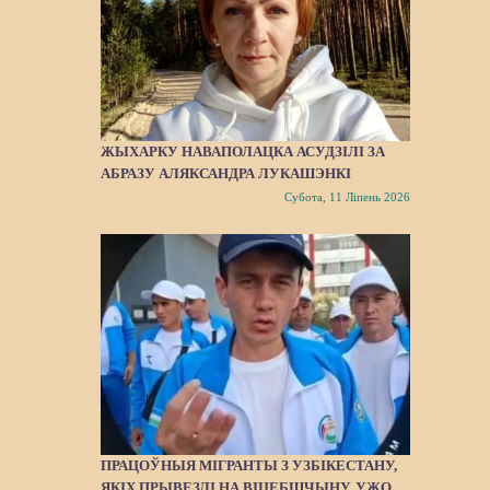
ЖЫХАРКУ НАВАПОЛАЦКА АСУДЗІЛІ ЗА
АБРАЗУ АЛЯКСАНДРА ЛУКАШЭНКІ
Субота, 11 Ліпень 2026
ПРАЦОЎНЫЯ МІГРАНТЫ З УЗБІКЕСТАНУ,
ЯКІХ ПРЫВЕЗЛІ НА ВІЦЕБШЧЫНУ, УЖО