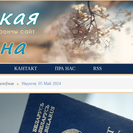
ская
на
рончы сайт
КАНТАКТ
ПРА НАС
RSS
алоўная
Нядзеля, 05 Май 2024