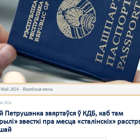
 Май 2024 - Віцебская вясна
ай 2024
 Петрушэнка звяртаўся ў КДБ, каб там
ылі» звесткі пра месца «сталінскіх» расстр
шай