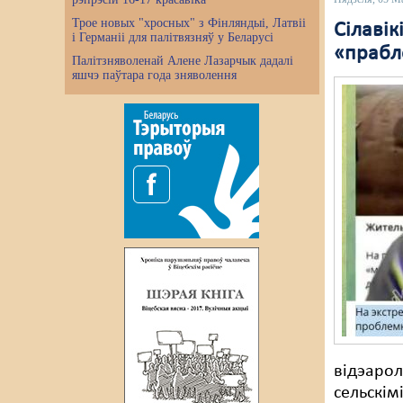
Трое новых "хросных" з Фінляндыі, Латвіі
Сілаві
і Германіі для палітвязняў у Беларусі
«прабл
Палітзняволенай Алене Лазарчык дадалі
яшчэ паўтара года зняволення
відэарол
сельскім