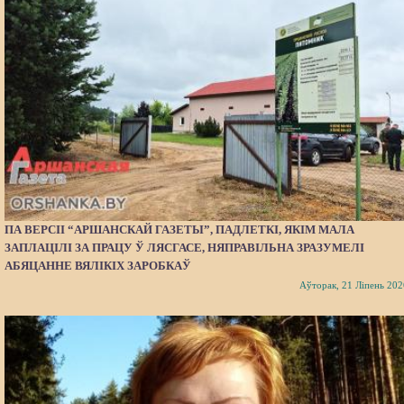
ПА ВЕРСІІ “АРШАНСКАЙ ГАЗЕТЫ”, ПАДЛЕТКІ, ЯКІМ МАЛА
ЗАПЛАЦІЛІ ЗА ПРАЦУ Ў ЛЯСГАСЕ, НЯПРАВІЛЬНА ЗРАЗУМЕЛІ
АБЯЦАННЕ ВЯЛІКІХ ЗАРОБКАЎ
Аўторак, 21 Ліпень 202