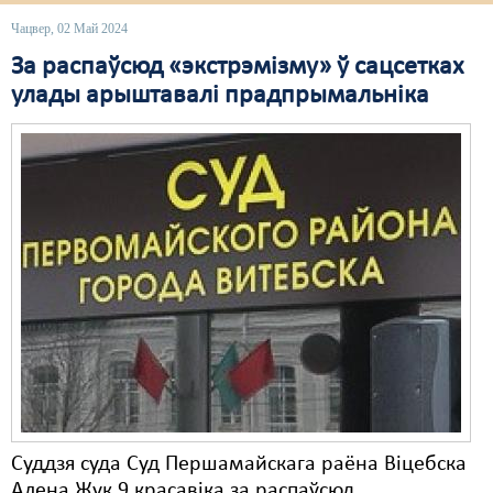
Чацвер, 02 Май 2024
Свабода слова
За распаўсюд «экстрэмізму» ў сацсетках
Свабода сумленьня
улады арыштавалі прадпрымальніка
Суд
Сьмяротнае пакараньне
Экалёгія
Правы працоўных
Сацыяльныя правы
Суддзя суда Суд Першамайскага раёна Віцебска
Алена Жук 9 красавіка за распаўсюд