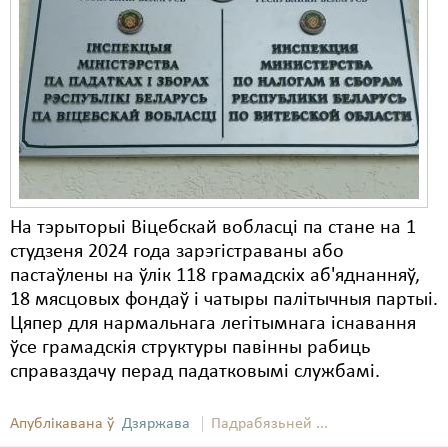
Карная псыхіятрыя
КПЧ ААН
Культурныя правы
ЛПП
Мігранты
Мірныя сходы
На тэрыторыі Віцебскай вобласці па стане на 1
Палітвязьні
студзеня 2024 года зарэгістраваны або
пастаўлены на ўлік 118 грамадскіх аб'яднанняў,
Праваабаронцы
18 мясцовых фондаў і чатыры палітычныя партыі.
Цяпер для нармальнага легітымнага існавання
Правы дзіцяці
ўсе грамадскія структуры павінны рабиць
Пэнітэнцыярная сыстэма
справаздачу перад падатковымі службамі.
Распальваньне варожасьці
Апублікавана ў
Дзяржава
Падрабязьней ...
Рознае