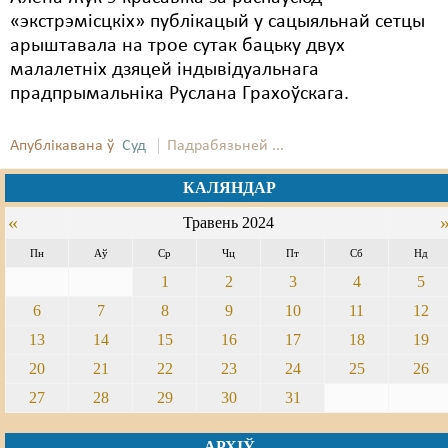
«экстрэмісцкіх» публікацый у сацыяльнай сетцы
арыштавала на трое сутак бацьку двух
малалетніх дзяцей індывідуальнага
прадпрымальніка Руслана Грахоўскага.
Апублікавана ў
Суд
Падрабязьней ...
КАЛЯНДАР
«
Травень 2024
Пн
Аў
Ср
Чц
Пт
Сб
Нд
1
2
3
4
5
6
7
8
9
10
11
12
13
14
15
16
17
18
19
20
21
22
23
24
25
26
27
28
29
30
31
АРХІЎ