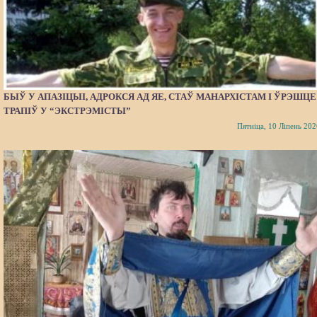
БЫЎ У АПАЗІЦЫІ, АДРОКСЯ АД ЯЕ, СТАЎ МАНАРХІСТАМ І ЎРЭШЦЕ
ТРАПІЎ У “ЭКСТРЭМІСТЫ”
Пятніца, 10 Ліпень 202