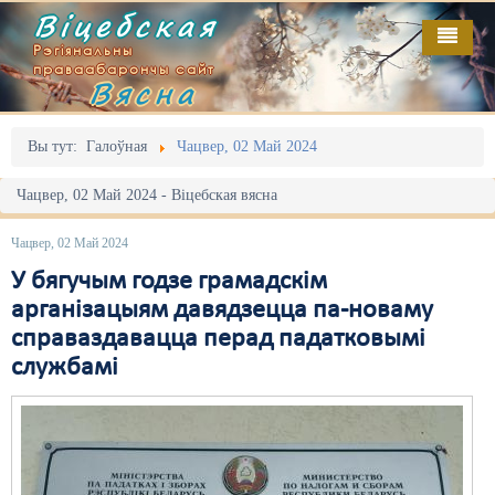
Віцебская
Рэгіянальны
праваабарончы сайт
Вясна
Галоўная
Выданьні
Адміністрацыйны перасьлед
Вы тут:
Галоўная
Чацвер, 02 Май 2024
Відэа
Акцыі
Чацвер, 02 Май 2024 - Віцебская вясна
Кантакт
Безбар'ернае асяродзьдзе
Чацвер, 02 Май 2024
Пра нас
Выбары
У бягучым годзе грамадскім
арганізацыям давядзецца па-новаму
RSS
Грамадзянскія ініцыятывы
справаздавацца перад падатковымі
службамі
Дзяржава
Дыскрымінацыя
Затрыманьні