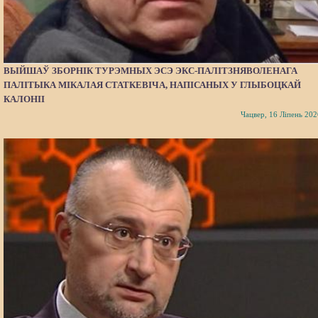
ВЫЙШАЎ ЗБОРНІК ТУРЭМНЫХ ЭСЭ ЭКС-ПАЛІТЗНЯВОЛЕНАГА
ПАЛІТЫКА МІКАЛАЯ СТАТКЕВІЧА, НАПІСАНЫХ У ГЛЫБОЦКАЙ
КАЛОНІІ
Чацвер, 16 Ліпень 202