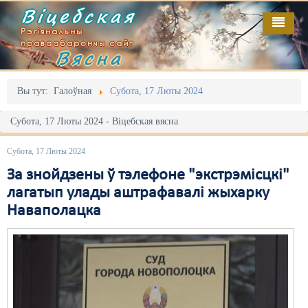
Віцебская
Рэгіянальны
праваабарончы сайт
Вясна
Галоўная
Выданьні
Адміністрацыйны перасьлед
Вы тут:
Галоўная
Субота, 17 Люты 2024
Відэа
Акцыі
Субота, 17 Люты 2024 - Віцебская вясна
Кантакт
Безбар'ернае асяродзьдзе
Субота, 17 Люты 2024
Пра нас
Выбары
За знойдзены ў тэлефоне "экстрэмісцкі"
лагатып улады аштрафавалі жыхарку
RSS
Грамадзянскія ініцыятывы
Наваполацка
Дзяржава
Дыскрымінацыя
Затрыманьні