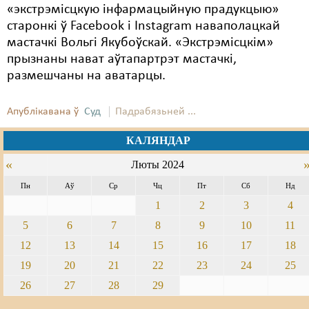
«экстрэмісцкую інфармацыйную прадукцыю»
старонкі ў Facebook і Instagram наваполацкай
мастачкі Вольгі Якубоўскай. «Экстрэмісцкім»
прызнаны нават аўтапартрэт мастачкі,
размешчаны на аватарцы.
Апублікавана ў
Суд
Падрабязьней ...
КАЛЯНДАР
«
Люты 2024
Пн
Аў
Ср
Чц
Пт
Сб
Нд
1
2
3
4
5
6
7
8
9
10
11
12
13
14
15
16
17
18
19
20
21
22
23
24
25
26
27
28
29