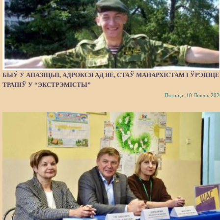
БЫЎ У АПАЗІЦЫІ, АДРОКСЯ АД ЯЕ, СТАЎ МАНАРХІСТАМ І ЎРЭШЦЕ
ТРАПІЎ У “ЭКСТРЭМІСТЫ”
Пятніца, 10 Ліпень 202