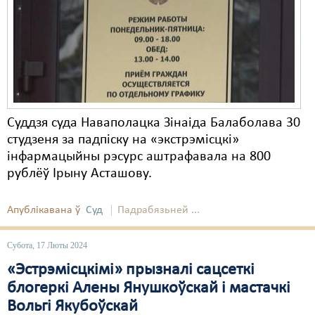
Карная псыхіятрыя
КПЧ ААН
Культурныя правы
ЛПП
Мігранты
Суддзя суда Наваполацка Зінаіда Балаболава 30
студзеня за падпіску на «экстрэмісцкі»
Мірныя сходы
інфармацыйны рэсурс аштрафавала на 800
Палітвязьні
рублёў Ірыну Асташову.
Праваабаронцы
Апублікавана ў
Суд
Падрабязьней ...
Правы дзіцяці
Субота, 17 Люты 2024
Пэнітэнцыярная сыстэма
«Эстрэмісцкімі» прызналі сацсеткі
Распальваньне варожасьці
блогеркі Алены Янушкоўскай і мастачкі
Вольгі Якубоўскай
Рознае