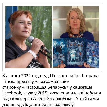
Свабода слова
Свабода сумленьня
Суд
Сьмяротнае пакараньне
Экалёгія
Правы працоўных
Сацыяльныя правы
8 лютага 2024 года суд Пінскага раёна і горада
Пінска прызнаў «экстрэмісцкай»
старонку «Настоящая Беларусь» у сацсетцы
Facebook, якую ў 2019 годзе стварыла віцебская
відэаблогерка Алена Янушкоўская. У той самы
дзень суд Лідскага раёна залічыў ў