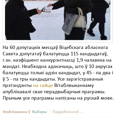
Карная псыхіятрыя
КПЧ ААН
Культурныя правы
ЛПП
Мігранты
На 60 дэпутацкіх месцаў Віцебскага абласнога
Мірныя сходы
Савета дэпутатаў балатуецца 115 кандыдатаў,
г.зн. каэфіцыент канкурэнтнасці 1,9 чалавека на
Палітвязьні
мандат. Неабходна адзначыць, што ў 10 акругах
балатуецца толькі адзін кандыдат, у 45 - па два і
Праваабаронцы
ў 5 - па тры кандыдаты. Усе зарэгістраваныя
Правы дзіцяці
прэтэндэнты
на сайце
Вітаблвыканкаму
апублікавалі свае перадвыбарчыя праграмы.
Пэнітэнцыярная сыстэма
Прычым усе праграмы напісаны на рускай мове.
Распальваньне варожасьці
Апублікавана ў
Выбары
Падрабязьней ...
Рознае