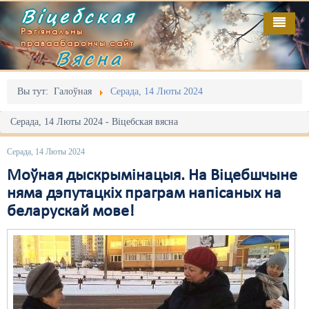
Віцебская
Рэгіянальны
праваабарончы сайт
Вясна
Галоўная
Выданьні
Адміністрацыйны перасьлед
Вы тут:
Галоўная
Серада, 14 Люты 2024
Відэа
Акцыі
Серада, 14 Люты 2024 - Віцебская вясна
Кантакт
Безбар'ернае асяродзьдзе
Серада, 14 Люты 2024
Пра нас
Выбары
Моўная дыскрымінацыя. На Віцебшчыне
няма дэпутацкіх праграм напісаных на
RSS
Грамадзянскія ініцыятывы
беларускай мове!
Дзяржава
Дыскрымінацыя
Затрыманьні