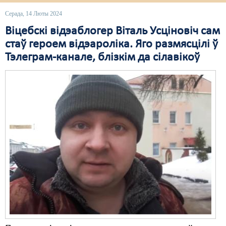
Серада, 14 Люты 2024
Свабода слова
Віцебскі відэаблогер Віталь Усціновіч сам
Свабода сумленьня
стаў героем відэароліка. Яго размясцілі ў
Тэлеграм-канале, блізкім да сілавікоў
Суд
Сьмяротнае пакараньне
Экалёгія
Правы працоўных
Сацыяльныя правы