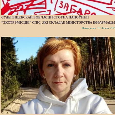
СУДЫ ВІЦЕБСКАЙ ВОБЛАСЦІ ІСТОТНА ПАПОЎНІЛІ
“ЭКСТРЭМІСЦКІ” СПІС, ЯКІ СКЛАДАЕ МІНІСТЭРСТВА ІНФАРМАЦЫ
Панядзелак, 13 Ліпень 202