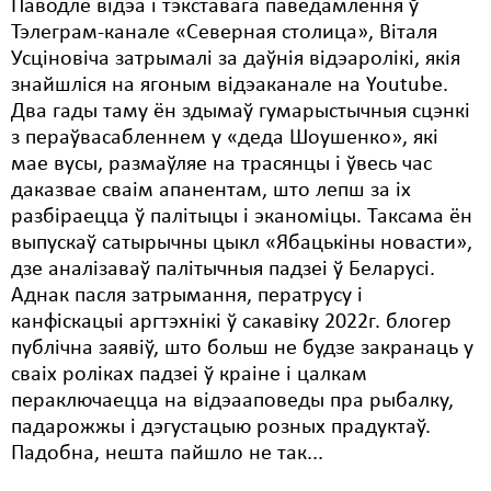
Паводле відэа і тэкставага паведамлення ў
Тэлеграм-канале «Северная столица», Віталя
Усціновіча затрымалі за даўнія відэаролікі, якія
знайшліся на ягоным відэаканале на Youtube.
Два гады таму ён здымаў гумарыстычныя сцэнкі
з пераўвасабленнем у «деда Шоушенко», які
мае вусы, размаўляе на трасянцы і ўвесь час
даказвае сваім апанентам, што лепш за іх
разбіраецца ў палітыцы і эканоміцы. Таксама ён
выпускаў сатырычны цыкл «Ябацькіны новасти»,
дзе аналізаваў палітычныя падзеі ў Беларусі.
Аднак пасля затрымання, ператрусу і
канфіскацыі аргтэхнікі ў сакавіку 2022г. блогер
публічна заявіў, што больш не будзе закранаць у
сваіх роліках падзеі ў краіне і цалкам
пераключаецца на відэааповеды пра рыбалку,
падарожжы і дэгустацыю розных прадуктаў.
Падобна, нешта пайшло не так...