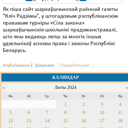
Як піша сайт шаркаўшчынскай раённай газеты
“Кліч Радзімы”, у штогадовым рэспубліканскім
прававым турніры «Сіла закона»
шаркаўшчынскія школьнікі прадэманстравалі,
што яны ведаюць лепш за многіх іншых
удзельнікаў асновы права і законы Рэспублікі
Беларусь.
Апублікавана ў
Дзяржава
Падрабязьней ...
КАЛЯНДАР
«
Люты 2024
Пн
Аў
Ср
Чц
Пт
Сб
Нд
1
2
3
4
5
6
7
8
9
10
11
12
13
14
15
16
17
18