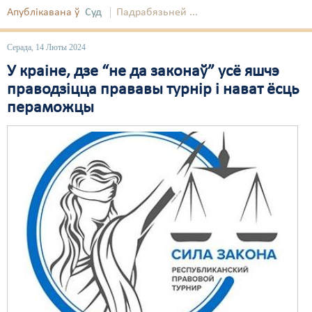
Апублікавана ў
Суд
Падрабязьней ...
Серада, 14 Люты 2024
У краіне, дзе “не да законаў” усё яшчэ
праводзіцца прававы турнір і нават ёсць
пераможцы