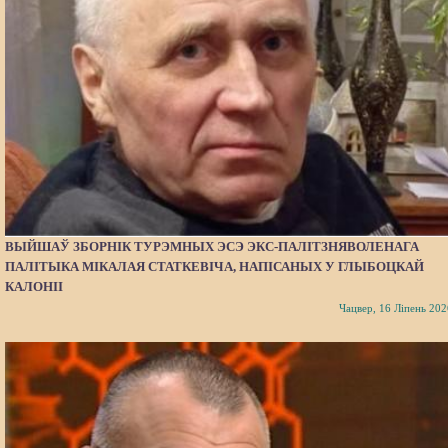
ВЫЙШАЎ ЗБОРНІК ТУРЭМНЫХ ЭСЭ ЭКС-ПАЛІТЗНЯВОЛЕНАГА
ПАЛІТЫКА МІКАЛАЯ СТАТКЕВІЧА, НАПІСАНЫХ У ГЛЫБОЦКАЙ
КАЛОНІІ
Чацвер, 16 Ліпень 202