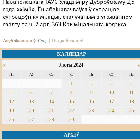
Наваполацкага ГАУС Уладзіміру Дуброўскаму 2,5
года «хіміі». Ён абвінавачваўся ў супраціве
супрацоўніку міліцыі, спалучаным з ужываннем
гвалту па ч. 2 арт. 363 Крымінальнага кодэкса.
Апублікавана ў
Суд
Падрабязьней ...
КАЛЯНДАР
«
Люты 2024
Пн
Аў
Ср
Чц
Пт
Сб
Нд
1
2
3
4
5
6
7
8
9
10
11
12
13
14
15
16
17
18
19
20
21
22
23
24
25
26
27
28
29
АРХІЎ