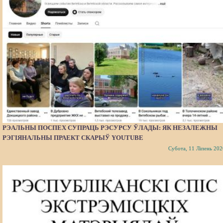
РЭАЛЬНЫ ПОСПЕХ СУПРАЦЬ РЭСУРСУ ЎЛАДЫ: ЯК НЕЗАЛЕЖНЫ
РЭГІЯНАЛЬНЫ ПРАЕКТ СКАРЫЎ YOUTUBE
Субота, 11 Ліпень 202