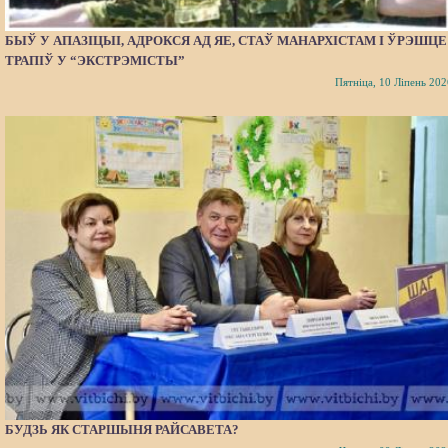
БЫЎ У АПАЗІЦЫІ, АДРОКСЯ АД ЯЕ, СТАЎ МАНАРХІСТАМ І ЎРЭШЦЕ
ТРАПІЎ У “ЭКСТРЭМІСТЫ”
Пятніца, 10 Ліпень 202
БУДЗЬ ЯК СТАРШЫНЯ РАЙСАВЕТА?