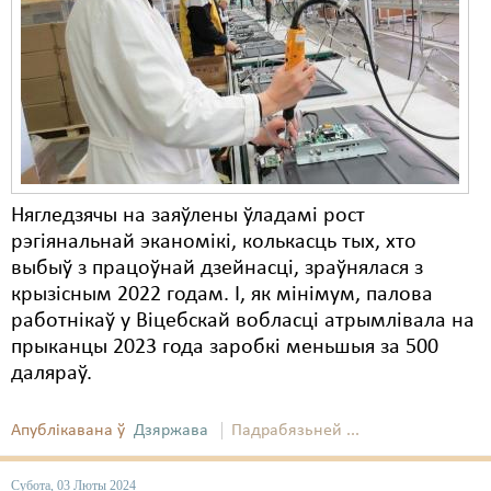
Карная псыхіятрыя
КПЧ ААН
Культурныя правы
ЛПП
Мігранты
Нягледзячы на ​​заяўлены ўладамі рост
Мірныя сходы
рэгіянальнай эканомікі, колькасць тых, хто
Палітвязьні
выбыў з працоўнай дзейнасці, зраўнялася з
крызісным 2022 годам. І, як мінімум, палова
Праваабаронцы
работнікаў у Віцебскай вобласці атрымлівала на
прыканцы 2023 года заробкі меньшыя за 500
Правы дзіцяці
даляраў.
Пэнітэнцыярная сыстэма
Апублікавана ў
Дзяржава
Падрабязьней ...
Распальваньне варожасьці
Рознае
Субота, 03 Люты 2024