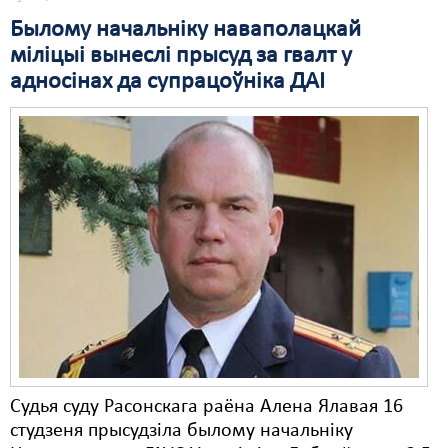
Былому начальніку наваполацкай
Свабода слова
міліцыі вынеслі прысуд за гвалт у
Свабода сумленьня
адносінах да супрацоўніка ДАІ
Суд
Сьмяротнае пакараньне
Экалёгія
Правы працоўных
Сацыяльныя правы
Судья суду Расонскага раёна Алена Ялавая 16
студзеня прысудзіла былому начальніку