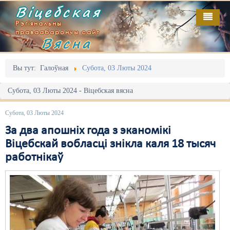
Віцебская
Рэгіянальны
праваабарончы сайт
Вясна
Галоўная
Выданьні
Адміністрацыйны перасьлед
Вы тут:
Галоўная
Субота, 03 Люты 2024
Відэа
Акцыі
Субота, 03 Люты 2024 - Віцебская вясна
Кантакт
Безбар'ернае асяродзьдзе
Субота, 03 Люты 2024
Пра нас
Выбары
За два апошніх года з эканомікі
Віцебскай вобласці знікла каля 18 тысяч
RSS
Грамадзянскія ініцыятывы
работнікаў
Дзяржава
Дыскрымінацыя
Затрыманьні