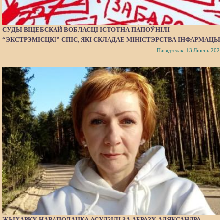
СУДЫ ВІЦЕБСКАЙ ВОБЛАСЦІ ІСТОТНА ПАПОЎНІЛІ
“ЭКСТРЭМІСЦКІ” СПІС, ЯКІ СКЛАДАЕ МІНІСТЭРСТВА ІНФАРМАЦЫ
Панядзелак, 13 Ліпень 202
ЖЫХАРКУ НАВАПОЛАЦКА АСУДЗІЛІ ЗА АБРАЗУ АЛЯКСАНДРА