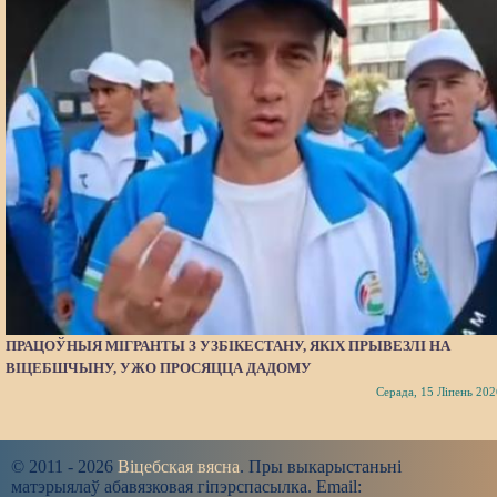
ПРАЦОЎНЫЯ МІГРАНТЫ З УЗБІКЕСТАНУ, ЯКІХ ПРЫВЕЗЛІ НА
ВІЦЕБШЧЫНУ, УЖО ПРОСЯЦЦА ДАДОМУ
Серада, 15 Ліпень 202
© 2011 - 2026
Віцебская вясна
. Пры выкарыстаньні
матэрыялаў абавязковая гіпэрспасылка. Email: