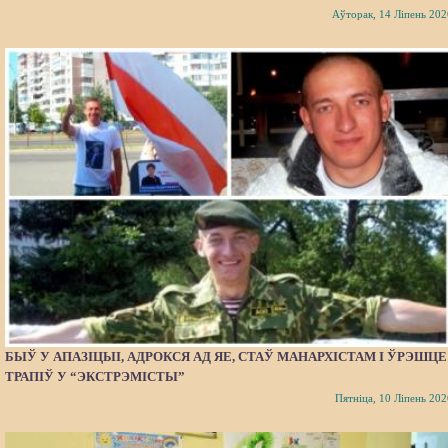
Аўторак, 14 Ліпень 202
БЫЎ У АПАЗІЦЫІ, АДРОКСЯ АД ЯЕ, СТАЎ МАНАРХІСТАМ І ЎРЭШЦЕ
ТРАПІЎ У “ЭКСТРЭМІСТЫ”
Пятніца, 10 Ліпень 202