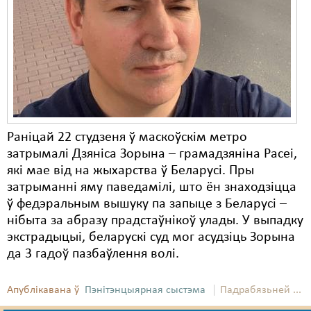
Карная псыхіятрыя
КПЧ ААН
Культурныя правы
ЛПП
Мігранты
Раніцай 22 студзеня ў маскоўскім метро
Мірныя сходы
затрымалі Дзяніса Зорына – грамадзяніна Расеі,
Палітвязьні
які мае від на жыхарства ў Беларусі. Пры
затрыманні яму паведамілі, што ён знаходзіцца
Праваабаронцы
ў федэральным вышуку па запыце з Беларусі –
нібыта за абразу прадстаўнікоў улады. У выпадку
Правы дзіцяці
экстрадыцыі, беларускі суд мог асудзіць Зорына
Пэнітэнцыярная сыстэма
да 3 гадоў пазбаўлення волі.
Распальваньне варожасьці
Апублікавана ў
Пэнітэнцыярная сыстэма
Падрабязьней ...
Рознае