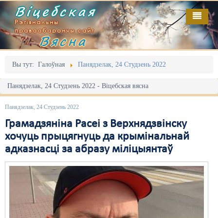
Віцебская
Рэгіянальны
праваабарончы сайт
Вясна
Галоўная
Выданьні
Адміністрацыйны перасьлед
Вы тут:
Галоўная
Панядзелак, 24 Студзень 2022
Відэа
Акцыі
Панядзелак, 24 Студзень 2022 - Віцебская вясна
Кантакт
Безбар'ернае асяродзьдзе
Панядзелак, 24 Студзень 2022
Пра нас
Выбары
Грамадзяніна Расеі з Верхнядзвінску
хочуць прыцягнуць да крымінальнай
RSS
Грамадзянскія ініцыятывы
адказнасці за абразу міліцыянтаў
Дзяржава
Дыскрымінацыя
Затрыманьні