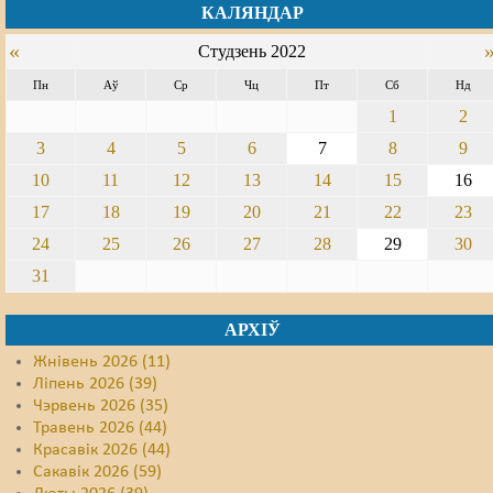
КАЛЯНДАР
Свабода слова
«
Студзень 2022
Свабода сумленьня
Пн
Аў
Ср
Чц
Пт
Сб
Нд
1
2
Суд
3
4
5
6
7
8
9
Сьмяротнае пакараньне
10
11
12
13
14
15
16
17
18
19
20
21
22
23
Экалёгія
24
25
26
27
28
29
30
Правы працоўных
31
Сацыяльныя правы
АРХІЎ
Жнівень 2026 (11)
Ліпень 2026 (39)
Чэрвень 2026 (35)
Травень 2026 (44)
Красавік 2026 (44)
Сакавік 2026 (59)