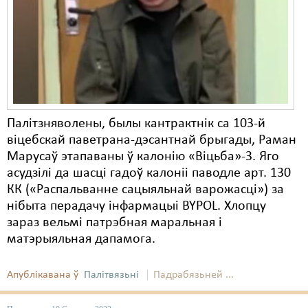
Карная псыхіятрыя
КПЧ ААН
Культурныя правы
ЛПП
Мігранты
Палітзняволены, былы кантрактнік са 103-й
віцебскай паветрана-дэсантнай брыгады, Раман
Мірныя сходы
Марусаў этапаваны ў калонію «Віцьба»-3. Яго
Палітвязьні
асудзілі да шасці гадоў калоніі паводле арт. 130
КК («Распальванне сацыяльнай варожасці») за
Праваабаронцы
нібыта перадачу інфармацыі BYPOL. Хлопцу
зараз вельмі патрэбная маральная і
Правы дзіцяці
матэрыяльная дапамога.
Пэнітэнцыярная сыстэма
Апублікавана ў
Палітвязьні
Падрабязьней ...
Распальваньне варожасьці
Рознае