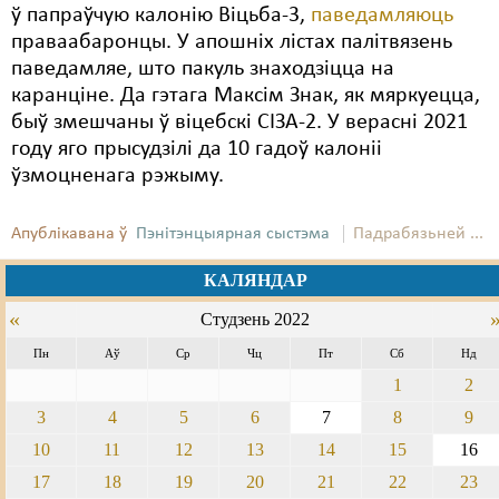
ў папраўчую калонію Віцьба-3,
паведамляюць
праваабаронцы. У апошніх лістах палітвязень
паведамляе, што пакуль знаходзіцца на
каранціне. Да гэтага Максім Знак, як мяркуецца,
быў змешчаны ў віцебскі СІЗА-2. У верасні 2021
году яго прысудзілі да 10 гадоў калоніі
ўзмоцненага рэжыму.
Апублікавана ў
Пэнітэнцыярная сыстэма
Падрабязьней ...
КАЛЯНДАР
«
Студзень 2022
Пн
Аў
Ср
Чц
Пт
Сб
Нд
1
2
3
4
5
6
7
8
9
10
11
12
13
14
15
16
17
18
19
20
21
22
23