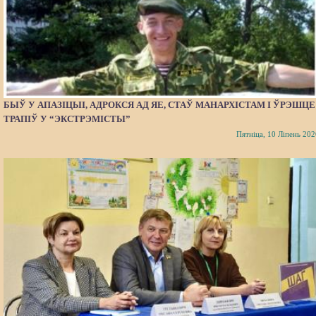
БЫЎ У АПАЗІЦЫІ, АДРОКСЯ АД ЯЕ, СТАЎ МАНАРХІСТАМ І ЎРЭШЦЕ
ТРАПІЎ У “ЭКСТРЭМІСТЫ”
Пятніца, 10 Ліпень 202