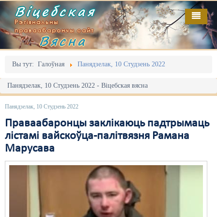
Віцебская
Рэгіянальны
праваабарончы сайт
Вясна
Галоўная
Выданьні
Адміністрацыйны перасьлед
Вы тут:
Галоўная
Панядзелак, 10 Студзень 2022
Відэа
Акцыі
Панядзелак, 10 Студзень 2022 - Віцебская вясна
Кантакт
Безбар'ернае асяродзьдзе
Панядзелак, 10 Студзень 2022
Пра нас
Выбары
Праваабаронцы заклікаюць падтрымаць
лістамі вайскоўца-палітвязня Рамана
RSS
Грамадзянскія ініцыятывы
Марусава
Дзяржава
Дыскрымінацыя
Затрыманьні