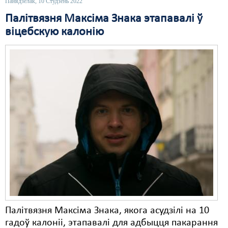
Панядзелак, 10 Студзень 2022
Палітвязня Максіма Знака этапавалі ў
Свабода слова
віцебскую калонію
Свабода сумленьня
Суд
Сьмяротнае пакараньне
Экалёгія
Правы працоўных
Сацыяльныя правы
Палітвязня Максіма Знака, якога асудзілі на 10
гадоў калоніі, этапавалі для адбыцця пакарання