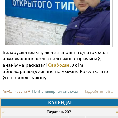
Карная псыхіятрыя
КПЧ ААН
Культурныя правы
ЛПП
Мігранты
Беларускія вязьні, якія за апошні год атрымалі
Мірныя сходы
абмежаванне волі з палітычных прычынаў,
Палітвязьні
ананімна расказалі
Свабодзе
, як ім
абцяжарваюць жыццё на «хіміі». Кажуць, што
Праваабаронцы
ўсё паводле закону.
Правы дзіцяці
Апублікавана ў
Пэнітэнцыярная сыстэма
Падрабязьней ...
Пэнітэнцыярная сыстэма
КАЛЯНДАР
Распальваньне варожасьці
«
Верасень 2021
Рознае