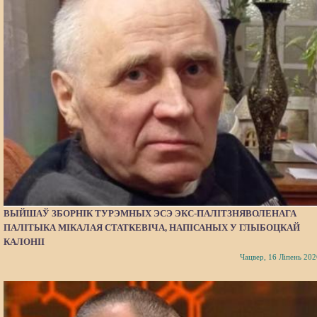
ВЫЙШАЎ ЗБОРНІК ТУРЭМНЫХ ЭСЭ ЭКС-ПАЛІТЗНЯВОЛЕНАГА
ПАЛІТЫКА МІКАЛАЯ СТАТКЕВІЧА, НАПІСАНЫХ У ГЛЫБОЦКАЙ
КАЛОНІІ
Чацвер, 16 Ліпень 202