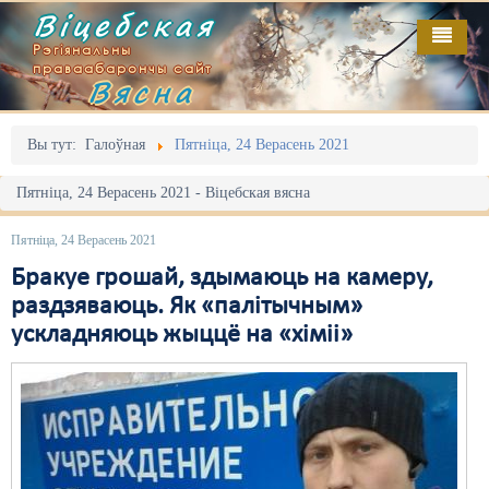
Віцебская
Рэгіянальны
праваабарончы сайт
Вясна
Галоўная
Выданьні
Адміністрацыйны перасьлед
Вы тут:
Галоўная
Пятніца, 24 Верасень 2021
Відэа
Акцыі
Пятніца, 24 Верасень 2021 - Віцебская вясна
Кантакт
Безбар'ернае асяродзьдзе
Пятніца, 24 Верасень 2021
Пра нас
Выбары
Бракуе грошай, здымаюць на камеру,
раздзяваюць. Як «палітычным»
RSS
Грамадзянскія ініцыятывы
ускладняюць жыццё на «хіміі»
Дзяржава
Дыскрымінацыя
Затрыманьні