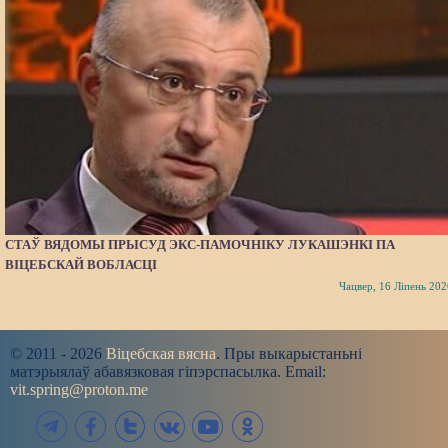
СТАЎ ВЯДОМЫ ПРЫСУД ЭКС-ПАМОЧНІКУ ЛУКАШЭНКІ ПА
ВІЦЕБСКАЙ ВОБЛАСЦІ
Чацвер, 16 Ліпень 202
© 2011 - 2026
Віцебская вясна
. Пры выкарыстаньні
матэрыялаў абавязковая гіпэрспасылка. Email:
vit.spring@proton.me