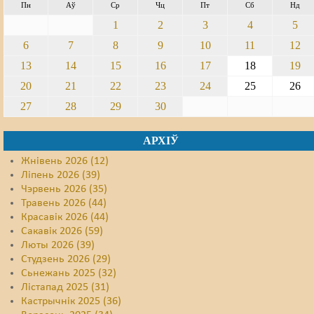
Пн
Аў
Ср
Чц
Пт
Сб
Нд
Свабода слова
1
2
3
4
5
6
7
8
9
10
11
12
Свабода сумленьня
13
14
15
16
17
18
19
Суд
20
21
22
23
24
25
26
27
28
29
30
Сьмяротнае пакараньне
Экалёгія
АРХІЎ
Жнівень 2026 (12)
Правы працоўных
Ліпень 2026 (39)
Чэрвень 2026 (35)
Сацыяльныя правы
Травень 2026 (44)
Красавік 2026 (44)
Сакавік 2026 (59)
Люты 2026 (39)
Студзень 2026 (29)
Сьнежань 2025 (32)
Лістапад 2025 (31)
Кастрычнік 2025 (36)