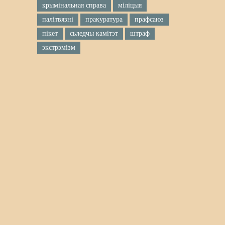
крымінальная справа
міліцыя
палітвязні
пракуратура
прафсаюз
пікет
сьледчы камітэт
штраф
экстрэмізм