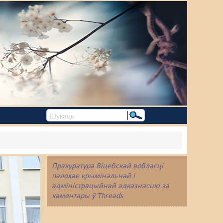
Пракуратура Віцебскай вобласці
палохае крымінальнай і
адміністрацыйнай адказнасцю за
каментары ў Threads