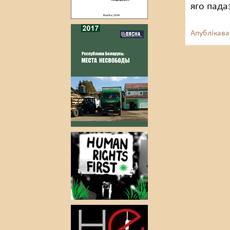
яго пада
Апублікава