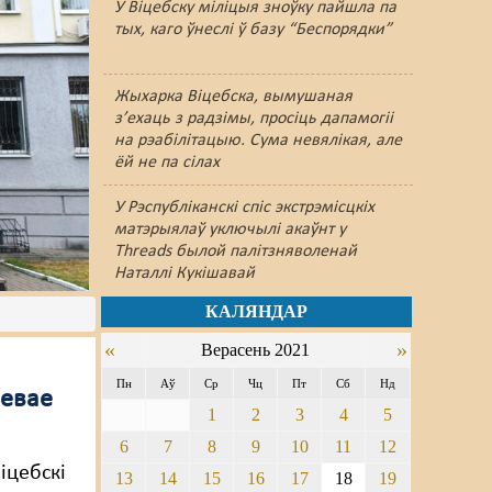
У Віцебску міліцыя зноўку пайшлa па
тых, каго ўнеслі ў базу “Беспорядки”
Жыхарка Віцебска, вымушаная
з’ехаць з радзімы, просіць дапамогіі
на рэабілітацыю. Сума невялікая, але
ёй не па сілах
У Рэспубліканскі спіс экстрэмісцкіх
матэрыялаў уключылі акаўнт у
Threads былой палітзняволенай
Наталлі Кукішавай
КАЛЯНДАР
«
»
Верасень 2021
Пн
Аў
Ср
Чц
Пт
Сб
Нд
зевае
1
2
3
4
5
6
7
8
9
10
11
12
іцебскі
13
14
15
16
17
18
19