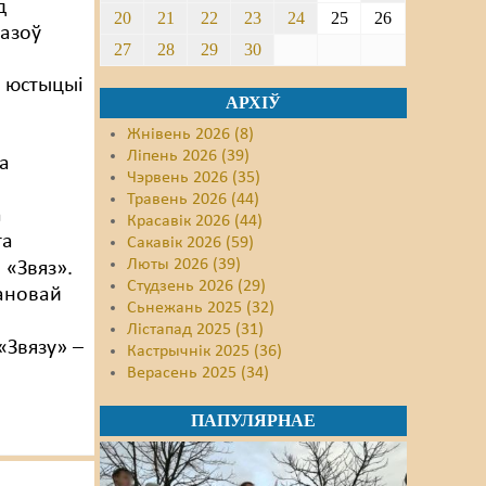
д
20
21
22
23
24
25
26
пазоў
27
28
29
30
 юстыцыі
АРХІЎ
Жнівень 2026 (8)
Ліпень 2026 (39)
а
Чэрвень 2026 (35)
Травень 2026 (44)
а
Красавік 2026 (44)
га
Сакавік 2026 (59)
Люты 2026 (39)
 «Звяз».
Студзень 2026 (29)
ановай
Сьнежань 2025 (32)
Лістапад 2025 (31)
«Звязу» –
Кастрычнік 2025 (36)
Верасень 2025 (34)
ПАПУЛЯРНАЕ