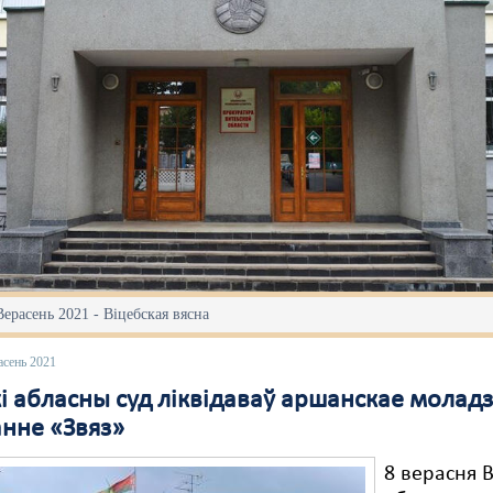
Верасень 2021 - Віцебская вясна
асень 2021
кі абласны суд ліквідаваў аршанскае молад
анне «Звяз»
8 верасня В