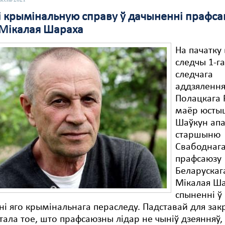
і крымінальную справу ў дачыненні прафса
 Мікалая Шараха
На пачатку
следчы 1-г
следчага
аддзяленн
Полацкага 
маёр юсты
Шаўкун апа
старшыню
Свабоднаг
прафсаюзу
Беларускаг
Мікалая Ш
спыненні ў
і яго крымінальнага пераследу. Падставай для за
тала тое, што прафсаюзны лідар не чыніў дзеянняў, 