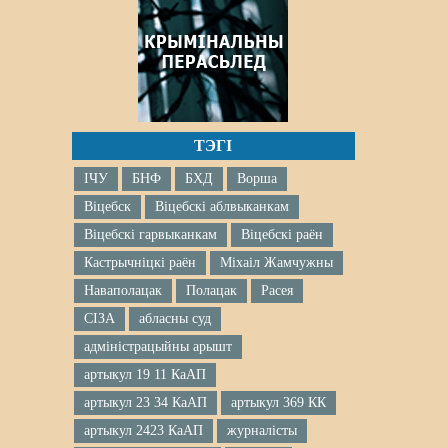
ТЭГІ
ІЧУ
БНФ
БХД
Ворша
Віцебск
Віцебскі аблвыканкам
Віцебскі гарвыканкам
Віцебскі раён
Кастрычніцкі раён
Міхаіл Жамчужны
Наваполацак
Полацак
Расея
СІЗА
абласны суд
адміністрацыйны арышт
артыкул 19 11 КаАП
артыкул 23 34 КаАП
артыкул 369 КК
артыкул 2423 КаАП
журналісты