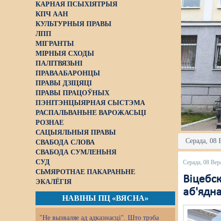
КАРНАЯ ПСЫХІЯТРЫЯ
КПЧ ААН
КУЛЬТУРНЫЯ ПРАВЫ
ЛПП
МІГРАНТЫ
МІРНЫЯ СХОДЫ
ПАЛІТВЯЗЬНІ
ПРАВААБАРОНЦЫ
ПРАВЫ ДЗІЦЯЦІ
ПРАВЫ ПРАЦОЎНЫХ
ПЭНІТЭНЦЫЯРНАЯ СЫСТЭМА
РАСПАЛЬВАНЬНЕ ВАРОЖАСЬЦІ
РОЗНАЕ
САЦЫЯЛЬНЫЯ ПРАВЫ
Серада, 08 
СВАБОДА СЛОВА
СВАБОДА СУМЛЕНЬНЯ
СУД
Серада, 08 Вер
СЬМЯРОТНАЕ ПАКАРАНЬНЕ
Віцебс
ЭКАЛЁГІЯ
аб'ядн
НАВІНЫ ПЦ «ВЯСНА»
"Не вызваляе ад адказнасці". Што трэба