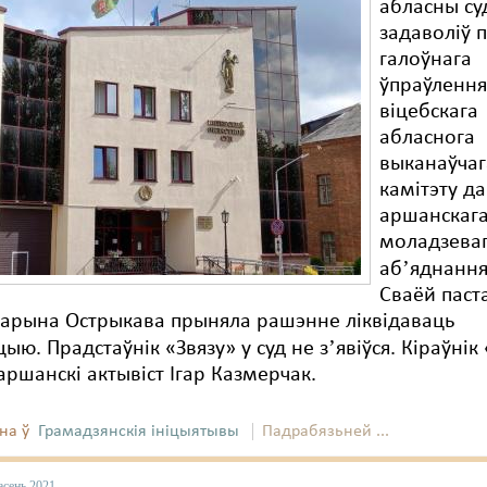
абласны су
задаволіў 
галоўнага
ўпраўлення
віцебскага
абласнога
выканаўчаг
камітэту да
аршанскаг
моладзева
абʼяднання
Сваёй паст
Марына Острыкава прыняла рашэнне ліквідаваць
цыю. Прадстаўнік «Звязу» у суд не зʼявіўся. Кіраўнік 
ршанскі актывіст Ігар Казмерчак.
на ў
Грамадзянскія ініцыятывы
Падрабязьней ...
асень 2021