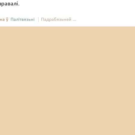
зравалі.
на ў
Палітвязьні
Падрабязьней ...