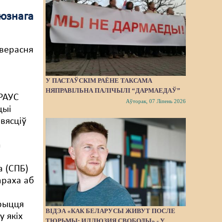
юзнага
 верасня
а
У ПАСТАЎСКІМ РАЁНЕ ТАКСАМА
я
НЯПРАВІЛЬНА ПАЛІЧЫЛІ “ДАРМАЕДАЎ”
РАУС
Аўторак, 07 Ліпень 2026
цыі
вясціў
а
а (СПБ)
араха аб
крыцця
ВІДЭА «КАК БЕЛАРУСЫ ЖИВУТ ПОСЛЕ
у якіх
ТЮРЬМЫ: ИЛЛЮЗИЯ СВОБОДЫ» - У