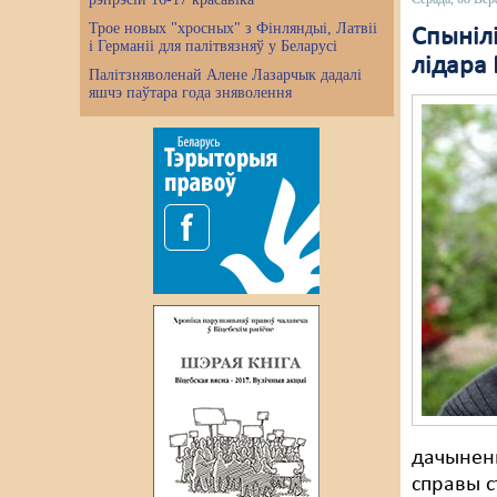
Трое новых "хросных" з Фінляндыі, Латвіі
Спыніл
і Германіі для палітвязняў у Беларусі
лідара
Палітзняволенай Алене Лазарчык дадалі
яшчэ паўтара года зняволення
дачыненн
справы с