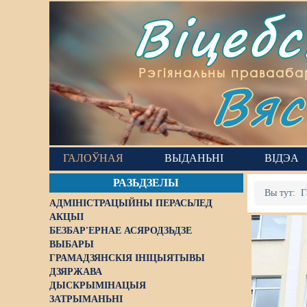
Віцеб
Вяс
Рэгіянальны правааба
ГАЛОЎНАЯ
ВЫДАНЬНІ
ВІДЭА
РАЗЬДЗЕЛЫ
Вы тут:
Г
АДМІНІСТРАЦЫЙНЫ ПЕРАСЬЛЕД
АКЦЫІ
БЕЗБАР'ЕРНАЕ АСЯРОДЗЬДЗЕ
ВЫБАРЫ
ГРАМАДЗЯНСКІЯ ІНІЦЫЯТЫВЫ
ДЗЯРЖАВА
ДЫСКРЫМІНАЦЫЯ
ЗАТРЫМАНЬНІ