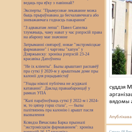
ведаць пра яўку з павіннай?
Эксперты: "Прымусовае лекаванне можа
быць прыраўнавана да бесчалавечнага або
зневажаючага годнасць пакарання"
"З адвакатам лепш": Павел Сапелка
тлумачыць, чаму нават у час рэпрэсій права
на абарону мае значэнне
Затрыманні святароў, новае "экстрэмісцкае
фармаванне" і чарговы "хапун" у
Дзяржынску: хроніка рэпрэсій 23-24
красавіка Дапоўнена
"Не іх кліенты". Былы арыштант распавёў
пра суткі ў 2020-м у арыштным доме пры
калоніі для рэцыдывістаў
"Улады ніколі публічна не асуджалі
суддзя 
катаванні". Даклад праваабаронцаў у
рамках УПА
арганіза
"Калі параўноўваць суткі ў 2022-м і 2024-
вядомы а
м, то цяпер горш стала", — былы
палітвязень пра калонію і арышт пасля
вызвалення
Апублікава
Ксяндза Вячаслава Барка прызналі
"экстрэмісцкім фармаваннем": хроніка
рэпрэсій 16-17 красавіка
Серада, 08 Вер