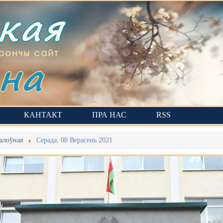
ская
на
рончы сайт
КАНТАКТ
ПРА НАС
RSS
алоўная
Серада, 08 Верасень 2021