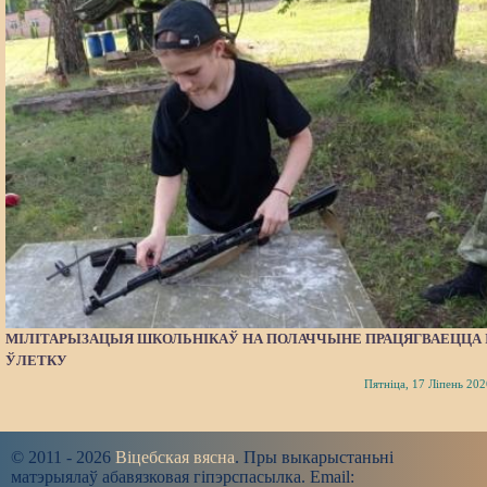
МІЛІТАРЫЗАЦЫЯ ШКОЛЬНІКАЎ НА ПОЛАЧЧЫНЕ ПРАЦЯГВАЕЦЦА 
ЎЛЕТКУ
Пятніца, 17 Ліпень 202
© 2011 - 2026
Віцебская вясна
. Пры выкарыстаньні
матэрыялаў абавязковая гіпэрспасылка. Email: