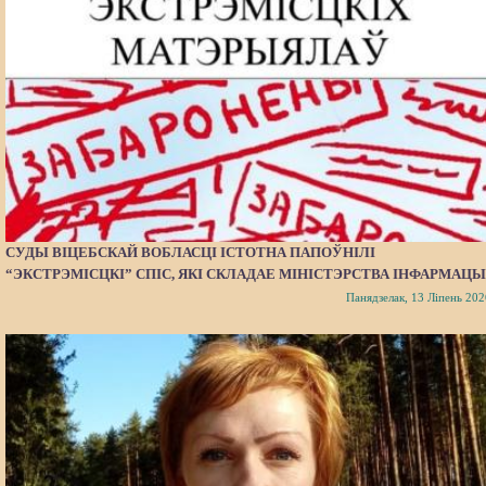
СУДЫ ВІЦЕБСКАЙ ВОБЛАСЦІ ІСТОТНА ПАПОЎНІЛІ
“ЭКСТРЭМІСЦКІ” СПІС, ЯКІ СКЛАДАЕ МІНІСТЭРСТВА ІНФАРМАЦЫ
Панядзелак, 13 Ліпень 202