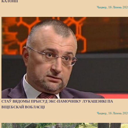
КАЛОНІІ
Чацвер, 16 Ліпень 202
СТАЎ ВЯДОМЫ ПРЫСУД ЭКС-ПАМОЧНІКУ ЛУКАШЭНКІ ПА
ВІЦЕБСКАЙ ВОБЛАСЦІ
Чацвер, 16 Ліпень 202