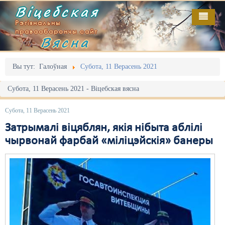
Віцебская
Рэгіянальны
праваабарончы сайт
Вясна
Галоўная
Выданьні
Адміністрацыйны перасьлед
Вы тут:
Галоўная
Субота, 11 Верасень 2021
Відэа
Акцыі
Субота, 11 Верасень 2021 - Віцебская вясна
Кантакт
Безбар'ернае асяродзьдзе
Субота, 11 Верасень 2021
Пра нас
Выбары
Затрымалі віцяблян, якія нібыта аблілі
чырвонай фарбай «міліцэйскія» банеры
RSS
Грамадзянскія ініцыятывы
Дзяржава
Дыскрымінацыя
Затрыманьні