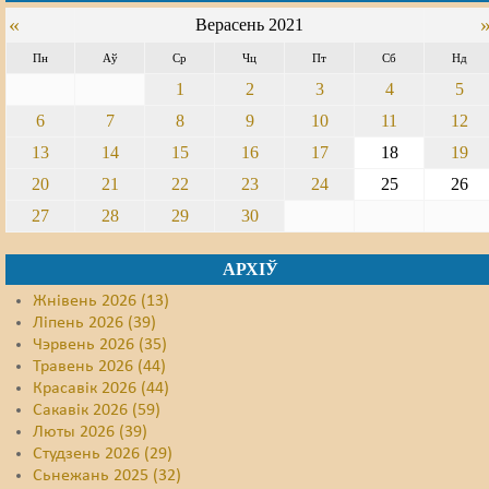
«
Верасень 2021
Свабода слова
Пн
Аў
Ср
Чц
Пт
Сб
Нд
Свабода сумленьня
1
2
3
4
5
6
7
8
9
10
11
12
Суд
13
14
15
16
17
18
19
Сьмяротнае пакараньне
20
21
22
23
24
25
26
Экалёгія
27
28
29
30
Правы працоўных
АРХІЎ
Сацыяльныя правы
Жнівень 2026 (13)
Ліпень 2026 (39)
Чэрвень 2026 (35)
Травень 2026 (44)
Красавік 2026 (44)
Сакавік 2026 (59)
Люты 2026 (39)
Студзень 2026 (29)
Сьнежань 2025 (32)