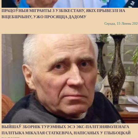
ПРАЦОЎНЫЯ МІГРАНТЫ З УЗБІКЕСТАНУ, ЯКІХ ПРЫВЕЗЛІ НА
ВІЦЕБШЧЫНУ, УЖО ПРОСЯЦЦА ДАДОМУ
Серада, 15 Ліпень 202
ВЫЙШАЎ ЗБОРНІК ТУРЭМНЫХ ЭСЭ ЭКС-ПАЛІТЗНЯВОЛЕНАГА
ПАЛІТЫКА МІКАЛАЯ СТАТКЕВІЧА, НАПІСАНЫХ У ГЛЫБОЦКАЙ