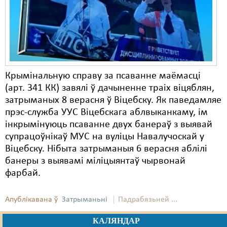
Карная псыхіятрыя
КПЧ ААН
Культурныя правы
ЛПП
Крымінальную справу за псаванне маёмасці
Мігранты
(арт. 341 КК) завялі ў дачыненне траіх віцяблян,
затрыманых 8 верасня ў Віцебску. Як паведамляе
Мірныя сходы
прэс-служба УУС Віцебскага аблвыканкаму, ім
Палітвязьні
інкрымінуюць псаванне двух банераў з выявай
супрацоўнікаў МУС на вуліцы Навалучоскай у
Праваабаронцы
Віцебску. Нібыта затрыманыя 6 верасня аблілі
банеры з выявамі міліцыянтаў чырвонай
Правы дзіцяці
фарбай.
Пэнітэнцыярная сыстэма
Апублікавана ў
Затрыманьні
Падрабязьней ...
Распальваньне варожасьці
КАЛЯНДАР
Рознае