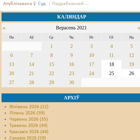
Апублікавана ў
Суд
Падрабязьней ...
Свабода слова
КАЛЯНДАР
Свабода сумленьня
«
Верасень 2021
Суд
Пн
Аў
Ср
Чц
Пт
Сб
Нд
1
2
3
4
5
Сьмяротнае пакараньне
6
7
8
9
10
11
12
Экалёгія
13
14
15
16
17
18
19
Правы працоўных
20
21
22
23
24
25
26
27
28
29
30
Сацыяльныя правы
АРХІЎ
Жнівень 2026 (12)
Ліпень 2026 (39)
Чэрвень 2026 (35)
Травень 2026 (44)
Красавік 2026 (44)
Сакавік 2026 (59)