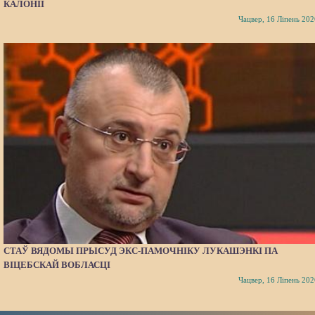
КАЛОНІІ
Чацвер, 16 Ліпень 202
СТАЎ ВЯДОМЫ ПРЫСУД ЭКС-ПАМОЧНІКУ ЛУКАШЭНКІ ПА
ВІЦЕБСКАЙ ВОБЛАСЦІ
Чацвер, 16 Ліпень 202