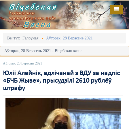
Віцебская
Рэгіянальны
праваабарончы сайт
Вясна
Галоўная
Выданьні
Адміністрацыйны перасьлед
Вы тут:
Галоўная
Аўторак, 28 Верасень 2021
Відэа
Акцыі
Аўторак, 28 Верасень 2021 - Віцебская вясна
Кантакт
Безбар'ернае асяродзьдзе
Аўторак, 28 Верасень 2021
Пра нас
Выбары
Юліі Алейнік, адлічанай з ВДУ за надпіс
«БЧБ Жыве», прысудзілі 2610 рублёў
RSS
Грамадзянскія ініцыятывы
штрафу
Дзяржава
Дыскрымінацыя
Затрыманьні