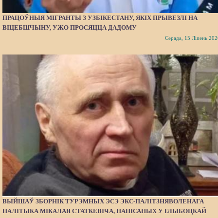
ПРАЦОЎНЫЯ МІГРАНТЫ З УЗБІКЕСТАНУ, ЯКІХ ПРЫВЕЗЛІ НА
ВІЦЕБШЧЫНУ, УЖО ПРОСЯЦЦА ДАДОМУ
Серада, 15 Ліпень 202
ВЫЙШАЎ ЗБОРНІК ТУРЭМНЫХ ЭСЭ ЭКС-ПАЛІТЗНЯВОЛЕНАГА
ПАЛІТЫКА МІКАЛАЯ СТАТКЕВІЧА, НАПІСАНЫХ У ГЛЫБОЦКАЙ