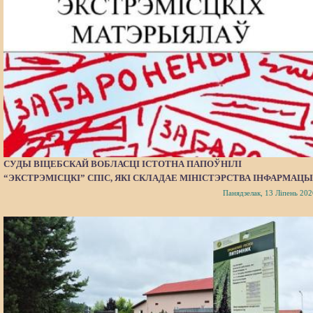
СУДЫ ВІЦЕБСКАЙ ВОБЛАСЦІ ІСТОТНА ПАПОЎНІЛІ
“ЭКСТРЭМІСЦКІ” СПІС, ЯКІ СКЛАДАЕ МІНІСТЭРСТВА ІНФАРМАЦЫ
Панядзелак, 13 Ліпень 202