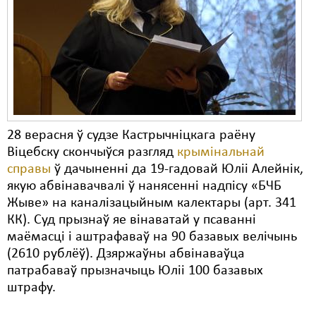
Карная псыхіятрыя
КПЧ ААН
Культурныя правы
ЛПП
Мігранты
28 верасня ў судзе Кастрычніцкага раёну
Мірныя сходы
Віцебску скончыўся разгляд
крымінальнай
справы
ў дачыненні да 19-гадовай Юліі Алейнік,
Палітвязьні
якую абвінавачвалі ў нанясенні надпісу «БЧБ
Праваабаронцы
Жыве» на каналізацыйным калектары (арт. 341
КК). Суд прызнаў яе вінаватай у псаванні
Правы дзіцяці
маёмасці і аштрафаваў на 90 базавых велічынь
(2610 рублёў). Дзяржаўны абвінаваўца
Пэнітэнцыярная сыстэма
патрабаваў прызначыць Юліі 100 базавых
Распальваньне варожасьці
штрафу.
Рознае