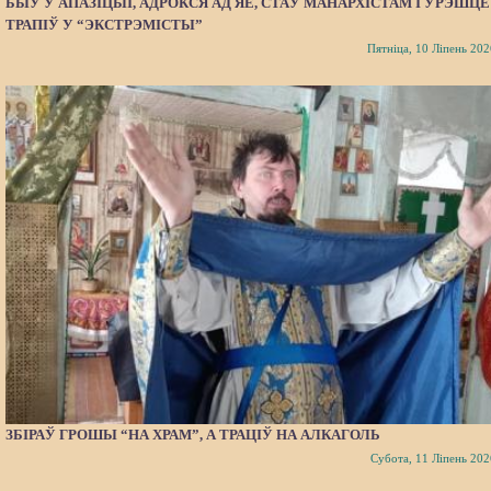
БЫЎ У АПАЗІЦЫІ, АДРОКСЯ АД ЯЕ, СТАЎ МАНАРХІСТАМ І ЎРЭШЦЕ
ТРАПІЎ У “ЭКСТРЭМІСТЫ”
Пятніца, 10 Ліпень 202
ЗБІРАЎ ГРОШЫ “НА ХРАМ”, А ТРАЦІЎ НА АЛКАГОЛЬ
Субота, 11 Ліпень 202