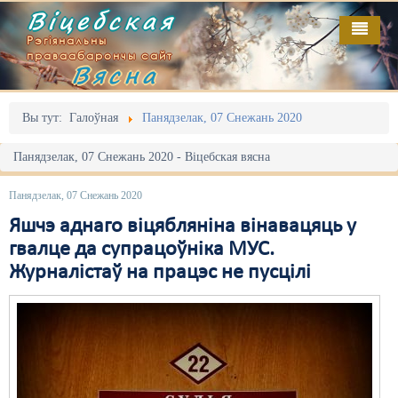
Віцебская
Рэгіянальны
праваабарончы сайт
Вясна
Галоўная
Выданьні
Адміністрацыйны перасьлед
Вы тут:
Галоўная
Панядзелак, 07 Снежань 2020
Відэа
Акцыі
Панядзелак, 07 Снежань 2020 - Віцебская вясна
Кантакт
Безбар'ернае асяродзьдзе
Панядзелак, 07 Снежань 2020
Пра нас
Выбары
Яшчэ аднаго віцябляніна вінавацяць у
гвалце да супрацоўніка МУС.
RSS
Грамадзянскія ініцыятывы
Журналістаў на працэс не пусцілі
Дзяржава
Дыскрымінацыя
Затрыманьні