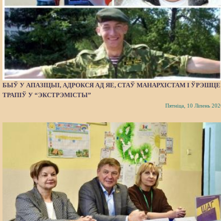
БЫЎ У АПАЗІЦЫІ, АДРОКСЯ АД ЯЕ, СТАЎ МАНАРХІСТАМ І ЎРЭШЦЕ
ТРАПІЎ У “ЭКСТРЭМІСТЫ”
Пятніца, 10 Ліпень 202