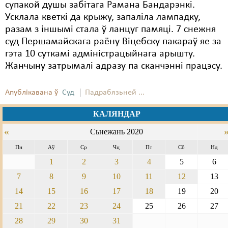
супакой душы забітага Рамана Бандарэнкі.
Усклала кветкі да крыжу, запаліла лампадку,
разам з іншымі стала ў ланцуг памяці. 7 снежня
суд Першамайскага раёну Віцебску пакараў яе за
гэта 10 суткамі адміністрацыйнага арышту.
Жанчыну затрымалі адразу па сканчэнні працэсу.
Апублікавана ў
Суд
Падрабязьней ...
КАЛЯНДАР
«
Сьнежань 2020
Пн
Аў
Ср
Чц
Пт
Сб
Нд
1
2
3
4
5
6
7
8
9
10
11
12
13
14
15
16
17
18
19
20
21
22
23
24
25
26
27
28
29
30
31