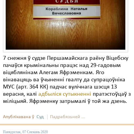
Карная псыхіятрыя
КПЧ ААН
Культурныя правы
ЛПП
Мігранты
7 снежня ў судзе Першамайскага раёну Віцебску
Мірныя сходы
пачаўся крымінальны працэс над 29-гадовым
віцяблянінам Алегам Яфрэменкам. Яго
Палітвязьні
вінавацяць ва ўчыненні гвалту да супрацоўніка
Праваабаронцы
МУС (арт. 364 КК) падчас вулічнага шэсця 13
верасня, калі
адбыліся сутыкненні
пратэстоўцаў з
Правы дзіцяці
міліцыяй. Яфрэменку затрымалі ў той жа дзень.
Пэнітэнцыярная сыстэма
Апублікавана ў
Суд
Падрабязьней ...
Распальваньне варожасьці
Панядзелак, 07 Снежань 2020
Рознае