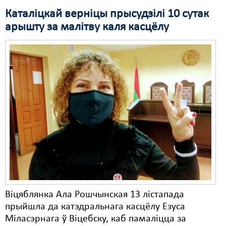
Каталіцкай верніцы прысудзілі 10 сутак
Свабода слова
арышту за малітву каля касцёлу
Свабода сумленьня
Суд
Сьмяротнае пакараньне
Экалёгія
Правы працоўных
Сацыяльныя правы
Віцяблянка Ала Рошчынская 13 лістапада
прыйшла да катэдральнага касцёлу Езуса
Міласэрнага ў Віцебску, каб памаліцца за