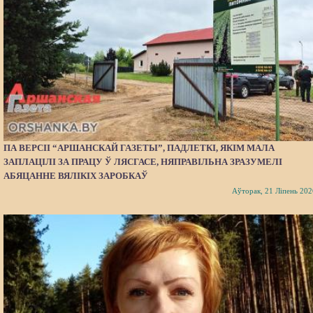
ПА ВЕРСІІ “АРШАНСКАЙ ГАЗЕТЫ”, ПАДЛЕТКІ, ЯКІМ МАЛА
ЗАПЛАЦІЛІ ЗА ПРАЦУ Ў ЛЯСГАСЕ, НЯПРАВІЛЬНА ЗРАЗУМЕЛІ
АБЯЦАННЕ ВЯЛІКІХ ЗАРОБКАЎ
Аўторак, 21 Ліпень 202