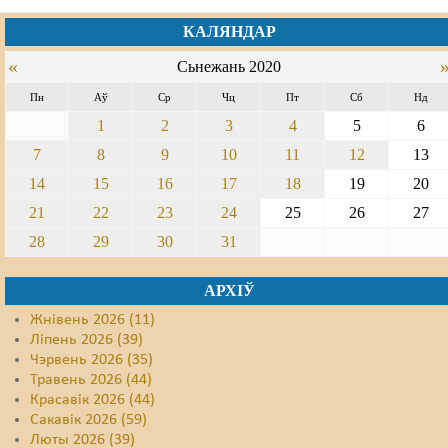
КАЛЯНДАР
Свабода слова
«
Сьнежань 2020
Свабода сумленьня
Пн
Аў
Ср
Чц
Пт
Сб
Нд
Суд
1
2
3
4
5
6
Сьмяротнае пакараньне
7
8
9
10
11
12
13
14
15
16
17
18
19
20
Экалёгія
21
22
23
24
25
26
27
Правы працоўных
28
29
30
31
Сацыяльныя правы
АРХІЎ
Жнівень 2026 (11)
Ліпень 2026 (39)
Чэрвень 2026 (35)
Травень 2026 (44)
Красавік 2026 (44)
Сакавік 2026 (59)
Люты 2026 (39)