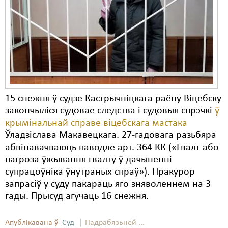
Карная псыхіятрыя
КПЧ ААН
Культурныя правы
ЛПП
Мігранты
15 снежня ў судзе Кастрычніцкага раёну Віцебску
Мірныя сходы
закончыліся судовае следства і судовыя спрэчкі
ў
крымінальнай справе віцебскага мастака
Палітвязьні
Ўладзіслава Макавецкага. 27-гадовага разьбяра
Праваабаронцы
абвінавачваюць паводле арт. 364 КК («Гвалт або
пагроза ўжывання гвалту ў дачыненні
Правы дзіцяці
супрацоўніка ўнутраных спраў»). Пракурор
запрасіў у суду пакараць яго зняволеннем на 3
Пэнітэнцыярная сыстэма
гады. Прысуд агучаць 16 снежня.
Распальваньне варожасьці
Апублікавана ў
Суд
Падрабязьней ...
Рознае