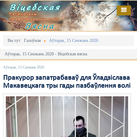
Віцебская
Рэгіянальны
праваабарончы сайт
Вясна
Галоўная
Выданьні
Адміністрацыйны перасьлед
Вы тут:
Галоўная
Аўторак, 15 Снежань 2020
Відэа
Акцыі
Аўторак, 15 Снежань 2020 - Віцебская вясна
Кантакт
Безбар'ернае асяродзьдзе
Аўторак, 15 Снежань 2020
Пра нас
Выбары
Пракурор запатрабаваў для Ўладзіслава
Макавецкага тры гады пазбаўлення волі
RSS
Грамадзянскія ініцыятывы
Дзяржава
Дыскрымінацыя
Затрыманьні