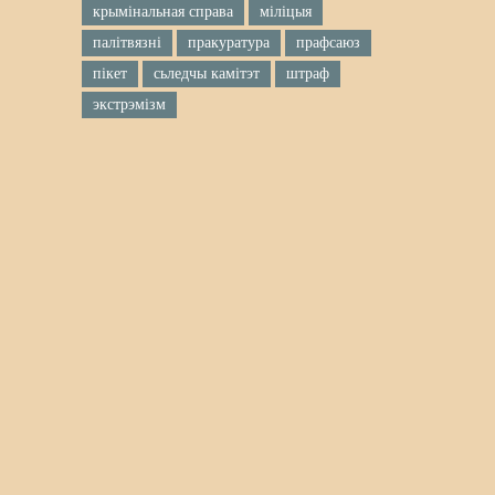
крымінальная справа
міліцыя
палітвязні
пракуратура
прафсаюз
пікет
сьледчы камітэт
штраф
экстрэмізм