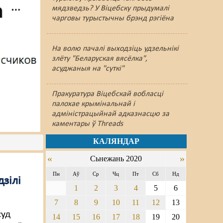
мядзведзь? У Віцебску прыдумалі
чарговы турыстычны брэнд рэгіёна
На волю пачалі выходзіць удзельнікі
злёту "Беларуская вясёлка",
асуджаныя на "суткі"
Пракуратура Віцебскай вобласці
палохае крымінальнай і
адміністрацыйнай адказнасцю за
каментары ў Threads
КАЛЯНДАР
«
»
Сьнежань 2020
Пн
Аў
Ср
Чц
Пт
Сб
Нд
дзілі
1
2
3
4
5
6
7
8
9
10
11
12
13
суд
14
15
16
17
18
19
20