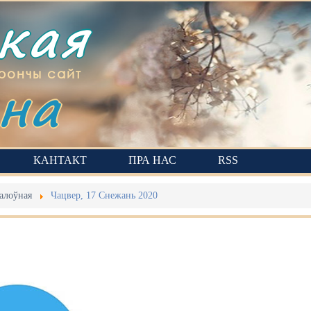
ская
на
рончы сайт
КАНТАКТ
ПРА НАС
RSS
алоўная
Чацвер, 17 Снежань 2020