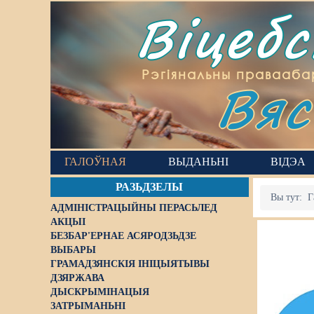
Віцеб
Вяс
Рэгіянальны правааба
ГАЛОЎНАЯ
ВЫДАНЬНІ
ВІДЭА
РАЗЬДЗЕЛЫ
Вы тут:
Г
АДМІНІСТРАЦЫЙНЫ ПЕРАСЬЛЕД
АКЦЫІ
БЕЗБАР'ЕРНАЕ АСЯРОДЗЬДЗЕ
ВЫБАРЫ
ГРАМАДЗЯНСКІЯ ІНІЦЫЯТЫВЫ
ДЗЯРЖАВА
ДЫСКРЫМІНАЦЫЯ
ЗАТРЫМАНЬНІ