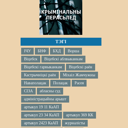
ТЭГІ
ІЧУ
БНФ
БХД
Ворша
Віцебск
Віцебскі аблвыканкам
Віцебскі гарвыканкам
Віцебскі раён
Кастрычніцкі раён
Міхаіл Жамчужны
Наваполацак
Полацак
Расея
СІЗА
абласны суд
адміністрацыйны арышт
артыкул 19 11 КаАП
артыкул 23 34 КаАП
артыкул 369 КК
артыкул 2423 КаАП
журналісты