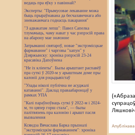
ведаць пра яўку з павіннай?
Эксперты: "Прымусовае лекаванне можа
быць прыраўнавана да бесчалавечнага або
зневажаючага годнасць пакарання"
"З адвакатам лепш": Павел Сапелка
тлумачыць, чаму нават у час рэпрэсій права
на абарону мае значэнне
Затрыманні святароў, новае "экстрэмісцкае
фармаванне" і чарговы "хапун" у
Дзяржынску: хроніка рэпрэсій 23-24
красавіка Дапоўнена
"Не іх кліенты". Былы арыштант распавёў
пра суткі ў 2020-м у арыштным доме пры
калоніі для рэцыдывістаў
"Улады ніколі публічна не асуджалі
катаванні". Даклад праваабаронцаў у
рамках УПА
(«Абраза
супрацоў
"Калі параўноўваць суткі ў 2022-м і 2024-
м, то цяпер горш стала", — былы
Ляшковіч
палітвязень пра калонію і арышт пасля
вызвалення
Ксяндза Вячаслава Барка прызналі
Апублікава
"экстрэмісцкім фармаваннем": хроніка
рэпрэсій 16-17 красавіка