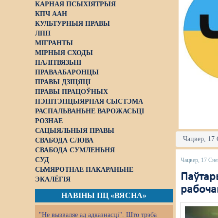
КАРНАЯ ПСЫХІЯТРЫЯ
КПЧ ААН
КУЛЬТУРНЫЯ ПРАВЫ
ЛПП
МІГРАНТЫ
МІРНЫЯ СХОДЫ
ПАЛІТВЯЗЬНІ
ПРАВААБАРОНЦЫ
ПРАВЫ ДЗІЦЯЦІ
ПРАВЫ ПРАЦОЎНЫХ
ПЭНІТЭНЦЫЯРНАЯ СЫСТЭМА
РАСПАЛЬВАНЬНЕ ВАРОЖАСЬЦІ
РОЗНАЕ
САЦЫЯЛЬНЫЯ ПРАВЫ
Чацвер, 17 
СВАБОДА СЛОВА
СВАБОДА СУМЛЕНЬНЯ
СУД
Чацвер, 17 Сн
СЬМЯРОТНАЕ ПАКАРАНЬНЕ
Паўтары
ЭКАЛЁГІЯ
рабоча
НАВІНЫ ПЦ «ВЯСНА»
"Не вызваляе ад адказнасці". Што трэба