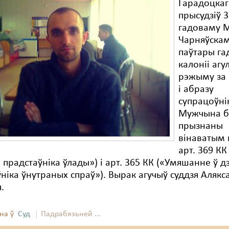
Гарадоцкаг
прысудзіў 3
гадоваму 
Чарняўска
паўтары га
калоніі агу
рэжыму за
і абразу
супрацоўні
Мужчына 
прызнаны
вінаватым 
арт. 369 КК
 прадстаўніка ўлады») і арт. 365 КК («Умяшанне ў д
ніка ўнутраных спраў»). Вырак агучыў суддзя Алякс
.
на ў
Суд
Падрабязьней ...