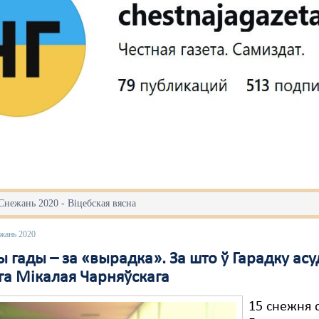
Снежань 2020 - Віцебская вясна
ежань 2020
 гады – за «вырадка». За што ў Гарадку асу
га Мікалая Чарняўскага
15 снежня 