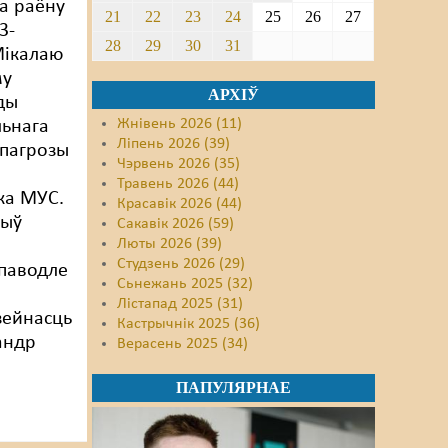
а раёну
21
22
23
24
25
26
27
3-
28
29
30
31
Мікалаю
му
АРХІЎ
ды
Жнівень 2026 (11)
льнага
Ліпень 2026 (39)
 пагрозы
Чэрвень 2026 (35)
Травень 2026 (44)
ка МУС.
Красавік 2026 (44)
быў
Сакавік 2026 (59)
Люты 2026 (39)
Студзень 2026 (29)
паводле
Сьнежань 2025 (32)
Лістапад 2025 (31)
зейнасць
Кастрычнік 2025 (36)
андр
Верасень 2025 (34)
ПАПУЛЯРНАЕ