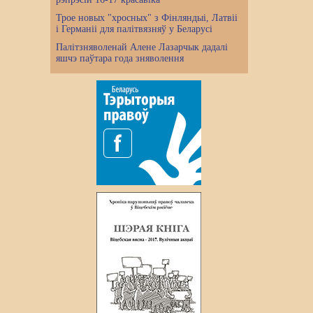
Трое новых "хросных" з Фінляндыі, Латвіі
і Германіі для палітвязняў у Беларусі
Палітзняволенай Алене Лазарчык дадалі
яшчэ паўтара года зняволення