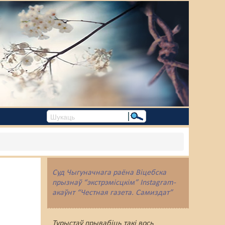
Суд Чыгуначнага раёна Віцебска
прызнаў “экстрэмісцкім” Instagram-
акаўнт “Честная газета. Самиздат”
Турыстаў прывабіць такі вось