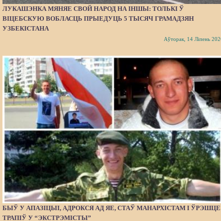
ЛУКАШЭНКА МЯНЯЕ СВОЙ НАРОД НА ІНШЫ: ТОЛЬКІ Ў
ВІЦЕБСКУЮ ВОБЛАСЦЬ ПРЫЕДУЦЬ 5 ТЫСЯЧ ГРАМАДЗЯН
УЗБЕКІСТАНА
Аўторак, 14 Ліпень 202
БЫЎ У АПАЗІЦЫІ, АДРОКСЯ АД ЯЕ, СТАЎ МАНАРХІСТАМ І ЎРЭШЦЕ
ТРАПІЎ У “ЭКСТРЭМІСТЫ”