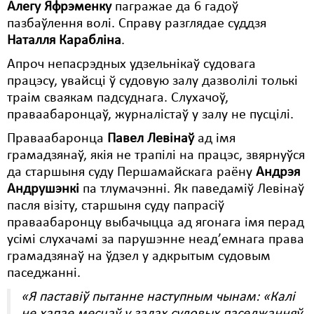
Алегу Яфрэменку
пагражае да 6 гадоў
пазбаўлення волі. Справу разглядае суддзя
Свабода слова
Наталля Карабліна
.
Свабода сумленьня
Апроч непасрэдных удзельнікаў судовага
працэсу, увайсці ў судовую залу дазволілі толькі
Суд
траім сваякам падсуднага. Слухачоў,
Сьмяротнае пакараньне
праваабаронцаў, журналістаў у залу не пусцілі.
Экалёгія
Праваабаронца
Павел Левінаў
ад імя
грамадзянаў, якія не трапілі на працэс, звярнуўся
Правы працоўных
да старшыня суду Першамайскага раёну
Андрэя
Андрушэнкі
па тлумачэнні. Як паведаміў Левінаў
Сацыяльныя правы
пасля візіту, старшыня суду папрасіў
праваабаронцу выбачыцца ад ягонага імя перад
усімі слухачамі за парушэнне неад’емнага права
грамадзянаў на ўдзел у адкрытым судовым
паседжанні.
«Я паставіў пытанне наступным чынам: «Калі