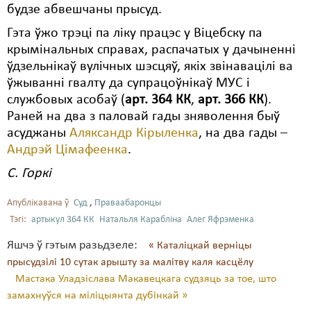
будзе абвешчаны прысуд.
Гэта ўжо трэці па ліку працэс у Віцебску па
крымінальных справах, распачатых у дачыненні
ўдзельнікаў вулічных шэсцяў, якіх звінавацілі ва
ўжыванні гвалту да супрацоўнікаў МУС і
службовых асобаў (
арт. 364 КК
,
арт. 366 КК
).
Раней на два з паловай гады зняволення быў
асуджаны
Аляксандр Кірыленка
, на два гады –
Андрэй Цімафеенка
.
С. Горкі
Апублікавана ў
Суд
,
Праваабаронцы
Тэгі:
артыкул 364 КК
Натальля Карабліна
Алег Яфрэменка
Яшчэ ў гэтым разьдзеле:
« Каталіцкай верніцы
прысудзілі 10 сутак арышту за малітву каля касцёлу
Мастака Уладзіслава Макавецкага судзяць за тое, што
замахнуўся на міліцыянта дубінкай »