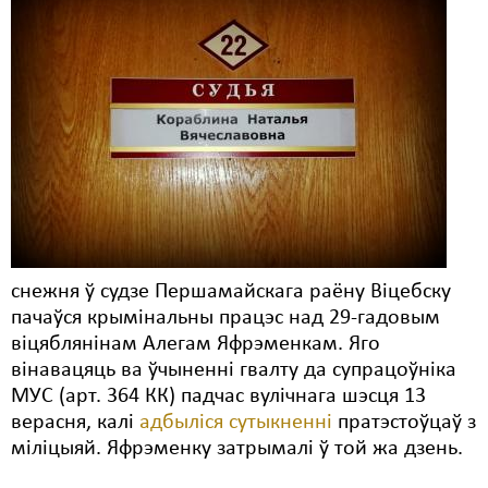
Карная псыхіятрыя
КПЧ ААН
Культурныя правы
ЛПП
Мігранты
Мірныя сходы
Палітвязьні
снежня ў судзе Першамайскага раёну Віцебску
Праваабаронцы
пачаўся крымінальны працэс над 29-гадовым
віцяблянінам Алегам Яфрэменкам. Яго
Правы дзіцяці
вінавацяць ва ўчыненні гвалту да супрацоўніка
МУС (арт. 364 КК) падчас вулічнага шэсця 13
Пэнітэнцыярная сыстэма
верасня, калі
адбыліся сутыкненні
пратэстоўцаў з
Распальваньне варожасьці
міліцыяй. Яфрэменку затрымалі ў той жа дзень.
Рознае