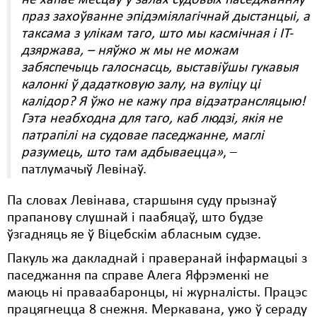
не хапае месцаў у залах судовых паседжанняў
праз захоўванне эпідэміялагічнай дыстанцыі, а
таксама з улікам таго, што мы касмічная і IT-
дзяржава, – няўжо ж мы не можам
забяспечыць галоснасць, выставіўшы гукавыя
калонкі ў дадатковую залу, на вуліцу ці
калідор? Я ўжо не кажу пра відэатрансляцыю!
Гэта неабходна для таго, каб людзі, якія не
патрапілі на судовае паседжанне, маглі
разумець, што там адбываецца»
, –
патлумачыў Левінаў.
Па словах Левінава, старшыня суду прызнаў
прапанову слушнай і паабяцаў, што будзе
ўзгадняць яе ў Віцебскім абласным судзе.
Пакуль жа дакладнай і праверанай інфармацыі з
паседжання па справе Алега Яфрэменкі не
маюць ні праваабаронцы, ні журналісты. Працэс
працягнецца 8 снежня. Меркавана, ужо ў сераду