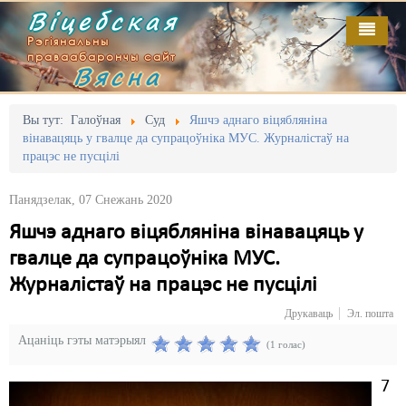
Віцебская
Рэгіянальны
праваабарончы сайт
Вясна
Галоўная
Выданьні
Адміністрацыйны перасьлед
Вы тут:
Галоўная
Суд
Яшчэ аднаго віцябляніна
вінавацяць у гвалце да супрацоўніка МУС. Журналістаў на
Відэа
Акцыі
працэс не пусцілі
Кантакт
Безбар'ернае асяродзьдзе
Панядзелак, 07 Снежань 2020
Пра нас
Выбары
Яшчэ аднаго віцябляніна вінавацяць у
гвалце да супрацоўніка МУС.
RSS
Грамадзянскія ініцыятывы
Журналістаў на працэс не пусцілі
Дзяржава
Друкаваць
Эл. пошта
Дыскрымінацыя
Ацаніць гэты матэрыял
(1 голас)
Затрыманьні
7