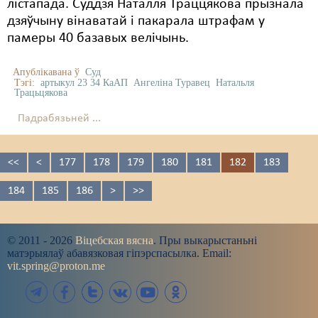
лістапада. Суддзя Наталля Траццякова прызнала
дзяўчыну вінаватай і пакарала штрафам у
памеры 40 базавых велічынь.
Апублікавана ў
Суд
Тэгі:
артыкул 23 34 КаАП
Ангеліна Туравец
Натальля
Трацьцякова
Падрабязьней ...
<<
<
177
178
179
180
181
182
183
184
185
186
>
>>
© 2011 - 2026
Віцебская вясна
. Пры выкарыстаньні
матэрыялаў абавязковая гіпэрспасылка. Email:
vit.spring@proton.me