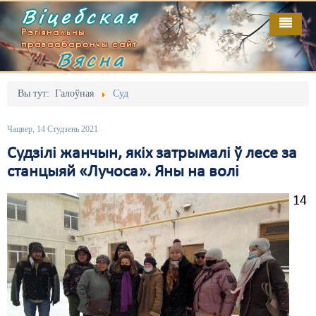
Віцебская
Рэгіянальны
праваабарончы сайт
Вясна
Галоўная
Выданьні
Адміністрацыйны перасьлед
Вы тут:
Галоўная
Суд
Відэа
Акцыі
Чацвер, 14 Студзень 2021
Кантакт
Безбар'ернае асяродзьдзе
Судзілі жанчын, якіх затрымалі ў лесе за
станцыяй «Лучоса». Яны на волі
Пра нас
Выбары
14
RSS
Грамадзянскія ініцыятывы
Дзяржава
Дыскрымінацыя
Затрыманьні