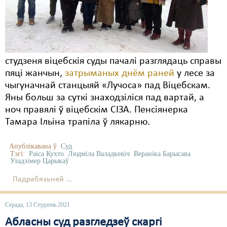
Карная псыхіятрыя
КПЧ ААН
Культурныя правы
студзеня віцебскія суды пачалі разглядаць справы
ЛПП
пяці жанчын,
затрыманых днём раней
у лесе за
Мігранты
чыгуначнай станцыяй «Лучоса» пад Віцебскам.
Яны больш за суткі знаходзіліся пад вартай, а
Мірныя сходы
ноч правялі ў віцебскім СІЗА. Пенсіянерка
Тамара Ільіна трапіла ў лякарню.
Палітвязьні
Праваабаронцы
Апублікавана ў
Суд
Тэгі:
Раіса Кухто
Людміла Валадкевіч
Вераніка Барысава
Уладзімер Царыкаў
Правы дзіцяці
Падрабязьней ...
Пэнітэнцыярная сыстэма
Распальваньне варожасьці
Серада, 13 Студзень 2021
Абласны суд разгледзеў скаргі
Рознае