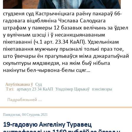
студзеня суд Кастрычніцкага раёну пакараў 66-
гадовага віцябляніна Чэслава Салодкага
штрафам у памеры 12 базавых велічынь за ўдзел
у вулічным шэсці і ў несанкцыянаваным
пікетаванні (ч.1 арт. 23.34 КаАП). Удзельнікам
пікетавання мужчыну прызналі толькі праз тое,
што ўвечары ён прагульваўся міма дэкаратыўнай
скульптуры мядзведзя, на якім быў нібыта
накінуты бел-чырвона-белы сцяг…
Апублікавана ў
Суд
Тэгі:
артыкул 23 34 КаАП
Уладзімер Царыкаў
пэнсіянэры
Падрабязьней ...
Панядзелак, 04 Студзень 2021
19-гадовую Ангеліну Туравец