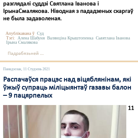
разглядалі суддзі Святлана Іванова і
ІрынаСмалякова. Ніводная з пададзеных скаргаў
не была задаволеная.
Апублікавана ў
Суд
Тэгі:
Алена Шабуня
Валянціна Крыштопенка
Сьвятлана Іванова
Ірына Смалякова
Падрабязьней ...
Панядзелак, 11 Студзень 2021
Распачаўся працэс над віцяблянінам, які
ўжыў супраць міліцыянтаў газавы балон
– 9 пацярпелых
11