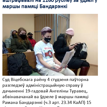
аштрафавалі на 1160 рублёў за ўдзел у
маршы памяці Бандарэнкі
Суд Віцебскага раёну 4 студзеня паўторна
разгледзеў адміністрацыйную справу ў
дачыненні 19-гадовай Ангеліны Туравец,
абвінавачанай ва ўдзеле ў маршы памяці
Рамана Бандарэнкі (ч.3 арт. 23.34 КаАП) 15