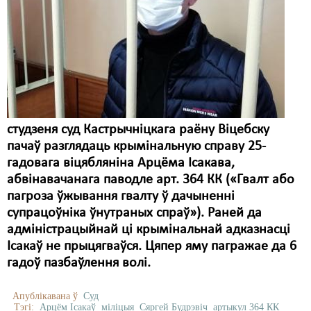
студзеня суд Кастрычніцкага раёну Віцебску
пачаў разглядаць крымінальную справу 25-
гадовага віцябляніна Арцёма Ісакава,
абвінавачанага паводле арт. 364 КК («Гвалт або
пагроза ўжывання гвалту ў дачыненні
супрацоўніка ўнутраных спраў»). Раней да
адміністрацыйнай ці крымінальнай адказнасці
Ісакаў не прыцягваўся. Цяпер яму пагражае да 6
гадоў пазбаўлення волі.
Апублікавана ў
Суд
Тэгі:
Арцём Ісакаў
міліцыя
Сяргей Будрэвіч
артыкул 364 КК