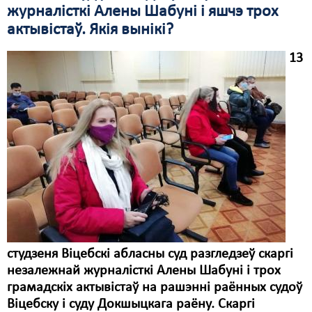
журналісткі Алены Шабуні і яшчэ трох
Свабода слова
актывістаў. Якія вынікі?
Свабода сумленьня
13
Суд
Сьмяротнае пакараньне
Экалёгія
Правы працоўных
Сацыяльныя правы
студзеня Віцебскі абласны суд разгледзеў скаргі
незалежнай журналісткі Алены Шабуні і трох
грамадскіх актывістаў на рашэнні раённых судоў
Віцебску і суду Докшыцкага раёну. Скаргі