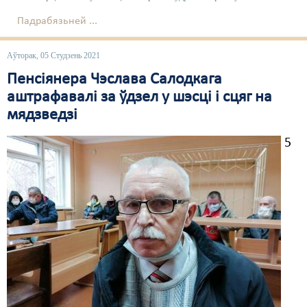
Падрабязьней ...
Аўторак, 05 Студзень 2021
Пенсіянера Чэслава Салодкага
аштрафавалі за ўдзел у шэсці і сцяг на
мядзведзі
5