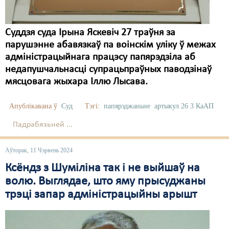
Суддзя суда Ірына Яскевіч 27 траўня за
парушэнне абавязкаў па воінскім уліку ў межах
адміністрацыйнага працэсу папярэдзіла аб
недапушчальнасці супрацьпраўных паводзінаў
мясцовага жыхара Іллю Лысава.
Апублікавана ў
Суд
Тэгі:
папярэджаньне
артыкул 26 3 КаАП
Падрабязьней ...
Аўторак, 11 Чэрвень 2024
Ксёндз з Шуміліна так і не выйшаў на
волю. Выглядае, што яму прысуджаны
трэці запар адміністрацыйны арышт