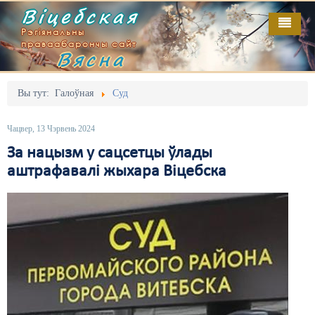
Віцебская
Рэгіянальны
праваабарончы сайт
Вясна
Галоўная
Выданьні
Адміністрацыйны перасьлед
Вы тут:
Галоўная
Суд
Відэа
Акцыі
Чацвер, 13 Чэрвень 2024
Кантакт
Безбар'ернае асяродзьдзе
За нацызм у сацсетцы ўлады
аштрафавалі жыхара Віцебска
Пра нас
Выбары
RSS
Грамадзянскія ініцыятывы
Дзяржава
Дыскрымінацыя
Затрыманьні