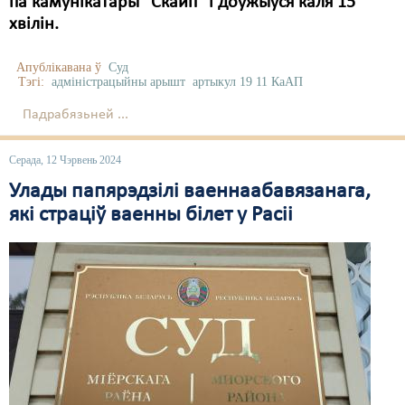
па камунікатары “Скайп” і доўжыўся каля 15
хвілін.
Апублікавана ў
Суд
Тэгі:
адміністрацыйны арышт
артыкул 19 11 КаАП
Падрабязьней ...
Серада, 12 Чэрвень 2024
Улады папярэдзілі ваеннаабавязанага,
які страціў ваенны білет у Расіі