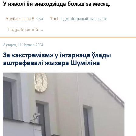
У няволі ён знаходзіцца больш за месяц.
Апублікавана ў
Суд
Тэгі:
адміністрацыйны арышт
Падрабязьней ...
Аўторак, 11 Чэрвень 2024
За «экстрэмізм» у інтэрнэце ўлады
аштрафавалі жыхара Шуміліна