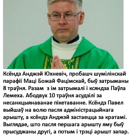
Ксёндз Анджэй Юхневіч, пробашч шумілінскай
парафіі Маці Божай Фацімскай, быў затрыманы
8 траўня. Разам з ім затрымалі і ксяндза Паўла
Лемеха. Абодвух 10 траўня асудзілі за
несанкцыянаванае пікетаванне. Ксёндз Павел
выйшаў на волю пасля адміністрацыйнага
арышту, а ксёндз Анджэй застаецца за кратамі.
Выглядае, што пасля першага арышту яму быў
прысуджаны другі, а потым і трэці арышт запар.