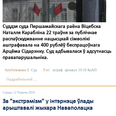
Карная псыхіятрыя
КПЧ ААН
Культурныя правы
Суддзя суда Першамайскага раёна Віцебска
ЛПП
Наталля Карабліна 22 траўня за публічнае
распаўсюджванне нацысцкай сімволікі
Мігранты
аштрафавала на 400 рублёў беспрацоўнага
Арцёма Сідарэнку. Суд адбывалася ў адсутнасць
Мірныя сходы
правапарушальніка.
Палітвязьні
Апублікавана ў
Суд
Тэгі:
штраф
артыкул 19 10 КаАП
Праваабаронцы
Падрабязьней ...
Правы дзіцяці
Серада, 12 Чэрвень 2024
Пэнітэнцыярная сыстэма
За "экстрэмізм" у інтэрнэце ўлады
Распальваньне варожасьці
арыштавалі жыхара Наваполацка
Рознае