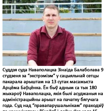
Свабода слова
Свабода сумленьня
Суд
Сьмяротнае пакараньне
Экалёгія
Правы працоўных
Сацыяльныя правы
Суддзя суда Наваполацка Зінаіда Балаболава 9
студзеня за “экстрэмізм” у сацыяльнай сетцы
пакарала арыштам на 13 сутак масажыста
Арцёма Баўцёнка. Ён быў адным са тых 180
жыхароў Наваполацка, якія былі асуджаныя на
адміністрацыйны арышт на пачатку бягучага
года. Суд над “правапарушальнікам” праходзіў