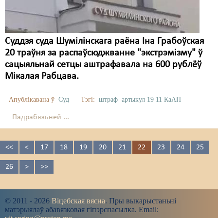
Суддзя суда Шумілінскага раёна Іна Грабоўская
20 траўня за распаўсюджванне "экстрэмізму" ў
сацыяльнай сетцы аштрафавала на 600 рублёў
Мікалая Рабцава.
Апублікавана ў
Суд
Тэгі:
штраф
артыкул 19 11 КаАП
Падрабязьней ...
<<
<
17
18
19
20
21
22
23
24
25
26
>
>>
© 2011 - 2026
Віцебская вясна
. Пры выкарыстаньні
матэрыялаў абавязковая гіпэрспасылка. Email: