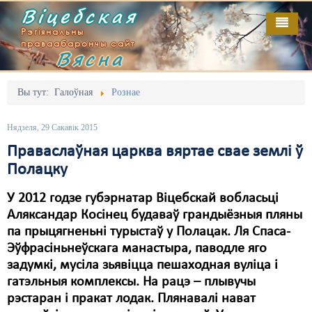
Віцебская
Рэгіянальны
праваабарончы сайт
Вясна
Галоўная
Выданьні
Адміністрацыйны перасьлед
Вы тут:
Галоўная
Рознае
Відэа
Акцыі
Нядзеля, 29 Сакавік 2015
Кантакт
Безбар'ернае асяродзьдзе
Праваслаўная царква вяртае свае землі ў
Полацку
Пра нас
Выбары
У 2012 годзе губэрнатар Віцебскай вобласьці
RSS
Грамадзянскія ініцыятывы
Аляксандар Косінец будаваў грандыёзныя пляны
Дзяржава
па прыцягненьні турыстаў у Полацак. Ля Спаса-
Эўфрасіньнеўскага манастыра, паводле яго
Дыскрымінацыя
задумкі, мусіла зьявіцца пешаходная вуліца і
гатэльныя комплексы. На рацэ – плывучы
Затрыманьні
рэстаран і пракат лодак. Плянавалі нават