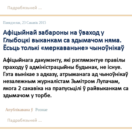
Падрабязьней ...
Панядзелак, 23 Сакавік 2015
Афіцыйнай забароны на ўваход у
Глыбоцкі выканкам са здымачом няма.
Ёсьць толькі «меркаваньне» чыноўнікаў
Афіцыйнага дакумэнту, які рэглямэнтуе правілы
праходу ў адміністрацыйны будынак, не існуе.
Гэта вынікае з адказу, атрыманага ад чыноўнікаў
незалежным журналістам Зьмітром Лупачам,
якога 2 сакавіка на прапусьцілі ў райвыканкам са
здымачом у торбе.
Апублікавана ў
Рознае
Падрабязьней ...