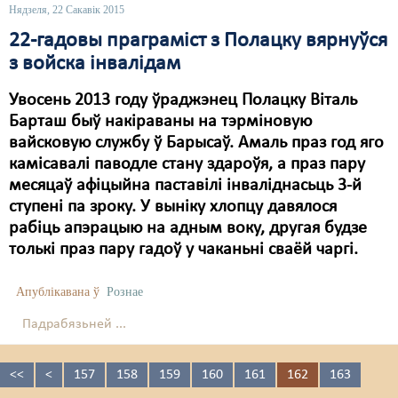
Нядзеля, 22 Сакавік 2015
22-гадовы праграміст з Полацку вярнуўся
з войска інвалідам
Увосень 2013 году ўраджэнец Полацку Віталь
Барташ быў накіраваны на тэрміновую
вайсковую службу ў Барысаў. Амаль праз год яго
камісавалі паводле стану здароўя, а праз пару
месяцаў афіцыйна паставілі інваліднасьць 3-й
ступені па зроку. У выніку хлопцу давялося
рабіць апэрацыю на адным воку, другая будзе
толькі праз пару гадоў у чаканьні сваёй чаргі.
Апублікавана ў
Рознае
Падрабязьней ...
<<
<
157
158
159
160
161
162
163