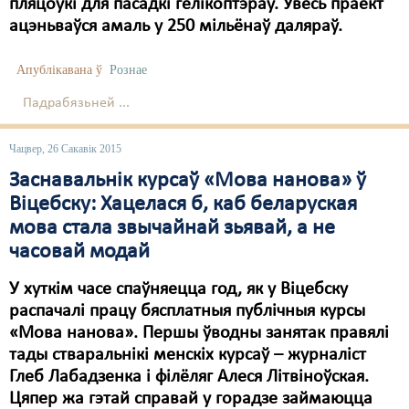
Карная псыхіятрыя
пляцоўкі для пасадкі гелікоптэраў. Увесь праект
ацэньваўся амаль у 250 мільёнаў даляраў.
КПЧ ААН
Апублікавана ў
Рознае
Культурныя правы
Падрабязьней ...
ЛПП
Мігранты
Чацвер, 26 Сакавік 2015
Заснавальнік курсаў «Мова нанова» ў
Мірныя сходы
Віцебску: Хацелася б, каб беларуская
Палітвязьні
мова стала звычайнай зьявай, а не
часовай модай
Праваабаронцы
У хуткім часе спаўняецца год, як у Віцебску
Правы дзіцяці
распачалі працу бясплатныя публічныя курсы
Пэнітэнцыярная сыстэма
«Мова нанова». Першы ўводны занятак правялі
тады стваральнікі менскіх курсаў – журналіст
Распальваньне варожасьці
Глеб Лабадзенка і філёляг Алеся Літвіноўская.
Цяпер жа гэтай справай у горадзе займаюцца
Рознае