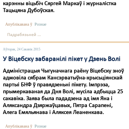
карэнны віцьбіч Сяргей Маркаў і журналістка
Свабода слова
Тацьцяна Дубоўская.
Свабода сумленьня
Апублікавана ў
Рознае
Суд
Падрабязьней ...
Сьмяротнае пакараньне
Аўторак, 24 Сакавік 2015
Экалёгія
У Віцебску забаранілі пікет у Дзень Волі
Правы працоўных
Адміністрацыя Чыгуначнага раёну Віцебску зноў
адмовіла сябрам Кансэрватыўна-хрысьціянскай
Сацыяльныя правы
партыі БНФ ў правядзеньні пікету. Імпрэза,
прымеркаваная да Дня Волі, мусіла адбыцца 25
сакавіка. Заява была пададзена ад імя Яна і
Аляксандра Дзяржаўцавых, Пятра Сарапені,
Алега Емяльянава і Аляксея Леаненкава.
Апублікавана ў
Рознае