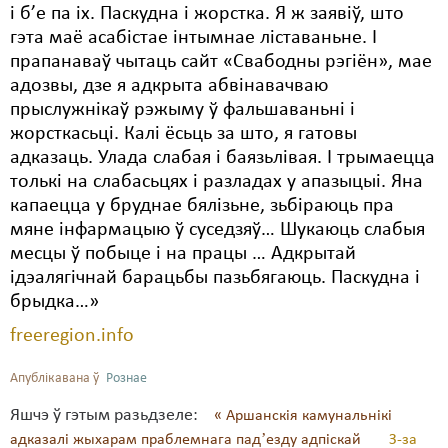
і б’е па іх. Паскудна і жорстка. Я ж заявіў, што
Свабода слова
гэта маё асабістае інтымнае ліставаньне. І
прапанаваў чытаць сайт «Свабодны рэгіён», мае
Свабода сумленьня
адозвы, дзе я адкрыта абвінавачваю
прыслужнікаў рэжыму ў фальшаваньні і
Суд
жорсткасьці. Калі ёсьць за што, я гатовы
Сьмяротнае пакараньне
адказаць. Улада слабая і баязьлівая. І трымаецца
толькі на слабасьцях і разладах у апазыцыі. Яна
Экалёгія
капаецца у бруднае бялізьне, зьбіраюць пра
мяне інфармацыю ў суседзяў… Шукаюць слабыя
Правы працоўных
месцы ў побыце і на працы … Адкрытай
Сацыяльныя правы
ідэалягічнай барацьбы пазьбягаюць. Паскудна і
брыдка…»
freeregion.info
Апублікавана ў
Рознае
Яшчэ ў гэтым разьдзеле:
« Аршанскія камунальнікі
адказалі жыхарам праблемнага падʼезду адпіскай
З-за