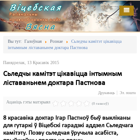
Віцебская
Рэгіянальны
праваабарончы сайт
Вясна
Галоўная
Выданьні
Адміністрацыйны перасьлед
Вы тут:
Галоўная
Рознае
Сьледчы камітэт цікавіцца
інтымным ліставаньнем доктара Пастнова
Відэа
Акцыі
Панядзелак, 13 Красавік 2015
Кантакт
Безбар'ернае асяродзьдзе
Сьледчы камітэт цікавіцца інтымным
Пра нас
Выбары
ліставаньнем доктара Пастнова
RSS
Грамадзянскія ініцыятывы
Друкаваць
Эл. пошта
Ацаніць гэты матэрыял
Дзяржава
(0 галасоў)
Дыскрымінацыя
8 красавіка доктар Ігар Пастноў быў выкліканы
для гутаркі ў Віцебскі гарадзкі аддзел Сьледчага
Затрыманьні
камітэту. Позву сьледчая ўручыла асабіста,