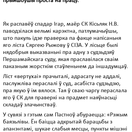
прыйшоўшы проста на працу.
Карная псыхіятрыя
КПЧ ААН
Як распавёў спадар Ігар, маёр СК Кісьляк Н.В.
Культурныя правы
паводзілася вельмі карэктна, патлумачыўшы,
ЛПП
што пакуль ідзе праверка па факце напісаньня
яго ліста Сяргею Рыжову ў СІЗА. У лісьце былі
Мігранты
нядобрыя выказваньні пра адну з судзьдзяў
Першамайскага суду, якая праславілася сваім
Мірныя сходы
паказным жорсткім стаўленьнем да іншадумцаў.
Палітвязьні
Ліст «вертухаі» прачыталі, адрасату не аддалі,
паслужліва пераслалі ў суд, асабіста судзьдзю,
Праваабаронцы
пра якую ў ім вялося. Тая ў сваю чаргу пераслала
Правы дзіцяці
яго ў СК для праверкі на прадмет наяўнасьці
складаў злачынстваў.
Пэнітэнцыярная сыстэма
У сувязі з гэтым сам Пастноў абураецца: «Рэжым
Распальваньне варожасьці
баязьлівы. Ён баіцца адкрытай барацьбы з
апанэнтамі, шукае слабыя месцы, пункты мішэні
Рознае