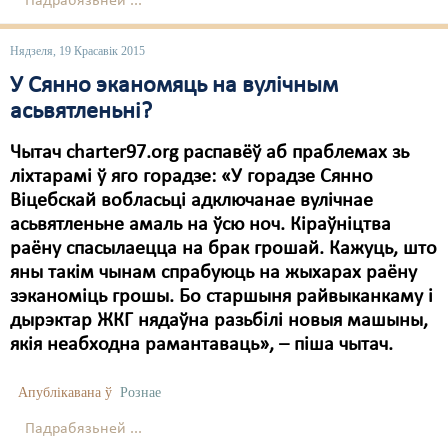
Падрабязьней ...
Свабода слова
Нядзеля, 19 Красавік 2015
Свабода сумленьня
У Сянно эканомяць на вулічным
асьвятленьні?
Суд
Чытач charter97.org распавёў аб праблемах зь
Сьмяротнае пакараньне
ліхтарамі ў яго горадзе: «У горадзе Сянно
Экалёгія
Віцебскай вобласьці адключанае вулічнае
асьвятленьне амаль на ўсю ноч. Кіраўніцтва
Правы працоўных
раёну спасылаецца на брак грошай. Кажуць, што
яны такім чынам спрабуюць на жыхарах раёну
Сацыяльныя правы
зэканоміць грошы. Бо старшыня райвыканкаму і
дырэктар ЖКГ нядаўна разьбілі новыя машыны,
якія неабходна рамантаваць», – піша чытач.
Апублікавана ў
Рознае
Падрабязьней ...