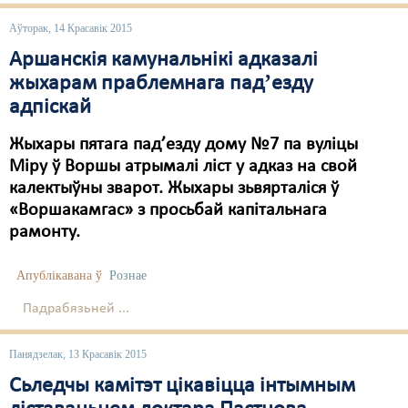
Аўторак, 14 Красавік 2015
Аршанскія камунальнікі адказалі
жыхарам праблемнага падʼезду
адпіскай
Жыхары пятага пад’езду дому №7 па вуліцы
Міру ў Воршы атрымалі ліст у адказ на свой
калектыўны зварот. Жыхары зьвярталіся ў
«Воршакамгас» з просьбай капітальнага
рамонту.
Апублікавана ў
Рознае
Падрабязьней ...
Панядзелак, 13 Красавік 2015
Сьледчы камітэт цікавіцца інтымным