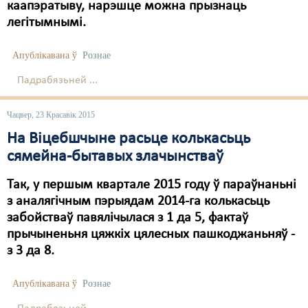
Карная псыхіятрыя
каапэратыву, нарэшце можна прызнаць
легітымнымі.
КПЧ ААН
Апублікавана ў
Рознае
Культурныя правы
Падрабязьней ...
ЛПП
Мігранты
Чацвер, 23 Красавік 2015
На Віцебшчыне расьце колькасьць
Мірныя сходы
сямейна-бытавых злачынстваў
Палітвязьні
Так, у першым квартале 2015 году ў параўнаньні
Праваабаронцы
з аналягічным пэрыядам 2014-га колькасьць
забойстваў павялічылася з 1 да 5, фактаў
Правы дзіцяці
прычыненьня цяжкіх цялесных пашкоджаньняў -
Пэнітэнцыярная сыстэма
з 3 да 8.
Распальваньне варожасьці
Апублікавана ў
Рознае
Рознае