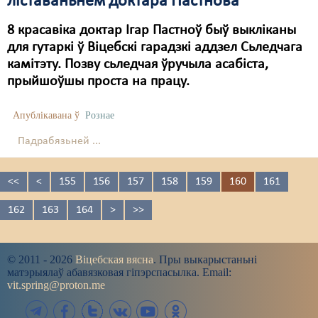
ліставаньнем доктара Пастнова
8 красавіка доктар Ігар Пастноў быў выкліканы
для гутаркі ў Віцебскі гарадзкі аддзел Сьледчага
камітэту. Позву сьледчая ўручыла асабіста,
прыйшоўшы проста на працу.
Апублікавана ў
Рознае
Падрабязьней ...
<<
<
155
156
157
158
159
160
161
162
163
164
>
>>
© 2011 - 2026
Віцебская вясна
. Пры выкарыстаньні
матэрыялаў абавязковая гіпэрспасылка. Email:
vit.spring@proton.me