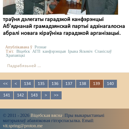
траўня дэлегаты гарадзкой канфэрэнцыі
Аб’яднанай грамадзянскай партыі адзінагалосна
абралі новага кіраўніка гарадзкой арганізацыі.
Апублікавана ў
Рознае
Тэгі:
Віцебск
АГП
канфэрэнцыя
Ірына Яскевіч
Станіслаў
Храпавіцкі
Падрабязьней ...
<<
<
134
135
136
137
138
139
140
141
142
143
>
>>
© 2011 - 2026
Віцебская вясна
. Пры выкарыстаньні
матэрыялаў абавязковая гіпэрспасылка. Email:
vit.spring@proton.me