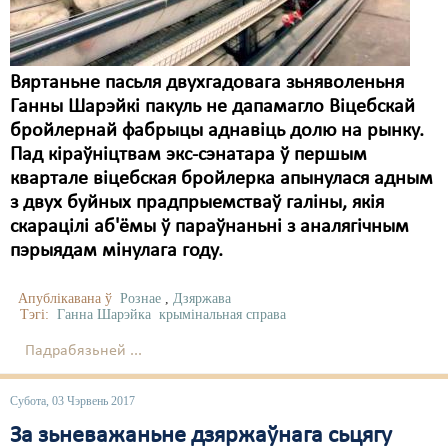
Вяртаньне пасьля двухгадовага зьняволеньня
Ганны Шарэйкі пакуль не дапамагло Віцебскай
бройлернай фабрыцы аднавіць долю на рынку.
Пад кіраўніцтвам экс-сэнатара ў першым
квартале віцебская бройлерка апынулася адным
з двух буйных прадпрыемстваў галіны, якія
скарацілі аб'ёмы ў параўнаньні з аналягічным
пэрыядам мінулага году.
Апублікавана ў
Рознае
,
Дзяржава
Тэгі:
Ганна Шарэйка
крымінальная справа
Падрабязьней ...
Субота, 03 Чэрвень 2017
За зьневажаньне дзяржаўнага сьцягу