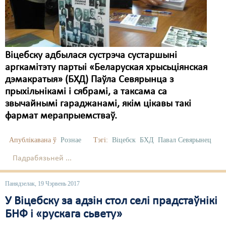
Карная псыхіятрыя
КПЧ ААН
Культурныя правы
Віцебску адбылася сустрэча сустаршыні
ЛПП
аргкамітэту партыі «Беларуская хрысьціянская
дэмакратыя» (БХД) Паўла Севярынца з
Мігранты
прыхільнікамі і сябрамі, а таксама са
Мірныя сходы
звычайнымі гараджанамі, якім цікавы такі
фармат мерапрыемстваў.
Палітвязьні
Апублікавана ў
Рознае
Тэгі:
Віцебск
БХД
Павал Севярынец
Праваабаронцы
Падрабязьней ...
Правы дзіцяці
Пэнітэнцыярная сыстэма
Панядзелак, 19 Чэрвень 2017
У Віцебску за адзін стол селі прадстаўнікі
Распальваньне варожасьці
БНФ і «рускага сьвету»
Рознае