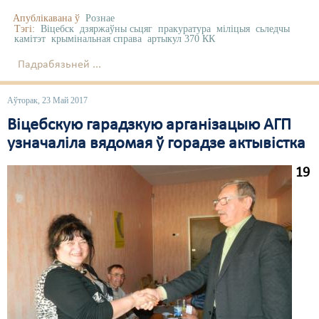
Апублікавана ў
Рознае
Тэгі:
Віцебск
дзяржаўны сьцяг
пракуратура
міліцыя
сьледчы
камітэт
крымінальная справа
артыкул 370 КК
Падрабязьней ...
Аўторак, 23 Май 2017
Віцебскую гарадзкую арганізацыю АГП
узначаліла вядомая ў горадзе актывістка
19