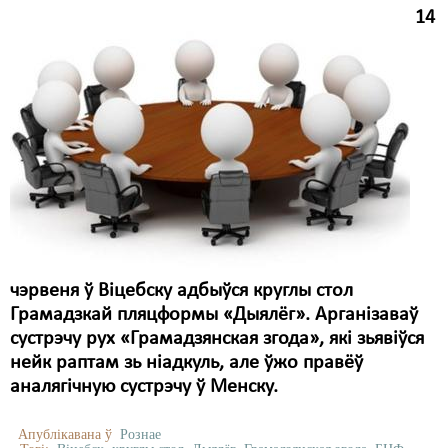
14
Свабода слова
Свабода сумленьня
Суд
Сьмяротнае пакараньне
Экалёгія
Правы працоўных
Сацыяльныя правы
чэрвеня ў Віцебску адбыўся круглы стол
Грамадзкай пляцформы «Дыялёг». Арганізаваў
сустрэчу рух «Грамадзянская згода», які зьявіўся
нейк раптам зь ніадкуль, але ўжо правёў
аналягічную сустрэчу ў Менску.
Апублікавана ў
Рознае