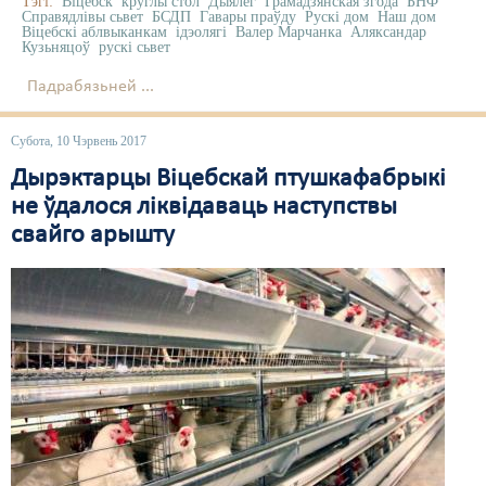
Тэгі:
Віцебск
круглы стол
Дыялёг
Грамадзянская згода
БНФ
Справядлівы сьвет
БСДП
Гавары праўду
Рускі дом
Наш дом
Віцебскі аблвыканкам
ідэолягі
Валер Марчанка
Аляксандар
Кузьняцоў
рускі сьвет
Падрабязьней ...
Субота, 10 Чэрвень 2017
Дырэктарцы Віцебскай птушкафабрыкі
не ўдалося ліквідаваць наступствы
свайго арышту