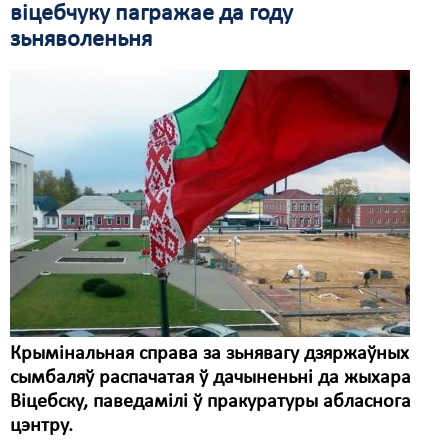
віцебчуку пагражае да году
зьняволеньня
Крымінальная справа за зьнявагу дзяржаўных
сымбаляў распачатая ў дачыненьні да жыхара
Віцебску, паведамілі ў пракуратуры абласнога
цэнтру.