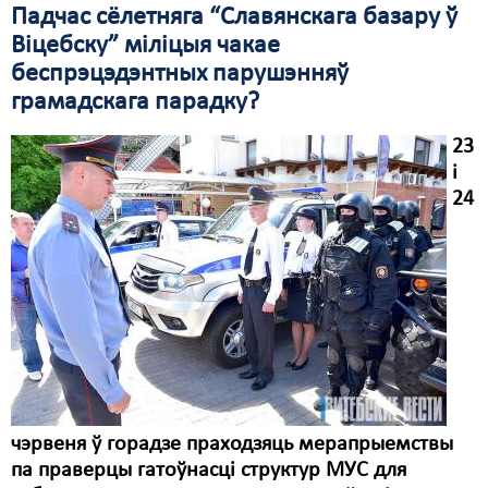
Падчас сёлетняга “Славянскага базару ў
Віцебску” міліцыя чакае
беспрэцэдэнтных парушэнняў
грамадскага парадку?
23
і
24
чэрвеня ў горадзе праходзяць мерапрыемствы
па праверцы гатоўнасці структур МУС для