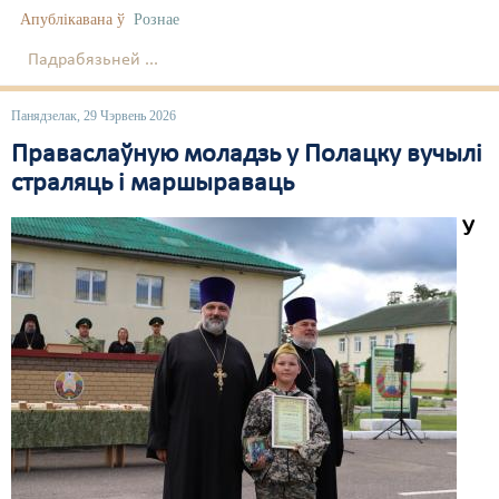
Апублікавана ў
Рознае
Свабода слова
Падрабязьней ...
Свабода сумленьня
Панядзелак, 29 Чэрвень 2026
Суд
Праваслаўную моладзь у Полацку вучылі
Сьмяротнае пакараньне
страляць і маршыраваць
Экалёгія
У
Правы працоўных
Сацыяльныя правы