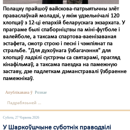
Полацку прайшоў вайскова-патрыятычны злёт
праваслаўнай моладзі, у якім удзельнічалі 120
хлопцаў з 12-ці епархій беларускага экзархата. У
праграме былі спаборніцтвы па міні-футболе і
валейболе, а таксама спартова-ваенізаваная
эстафета, смотр строю і песні і чэмпіянат па
стральбе. "Для духоўнага ўзбагачэння" для
хлопцаў ладзілі сустрэчы са святарамі, прагляд
кінафільмаў, а таксама паездка на памежную
заставу, дзе падлеткам дэманстравалі ўзбраенне
памежнікаў.
Апублікавана ў
Рознае
Падрабязьней ...
Субота, 27 Чэрвень 2026
У Шаркоўшчыне суботнік праводзілі