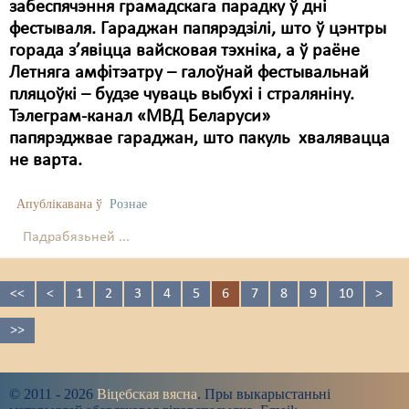
забеспячэння грамадскага парадку ў дні
фестываля. Гараджан папярэдзілі, што ў цэнтры
горада з’явіцца вайсковая тэхніка, а ў раёне
Летняга амфітэатру – галоўнай фестывальнай
пляцоўкі – будзе чуваць выбухі і страляніну.
Тэлеграм-канал «МВД Беларуси»
папярэджвае гараджан, што пакуль хвалявацца
не варта.
Апублікавана ў
Рознае
Падрабязьней ...
<<
<
1
2
3
4
5
6
7
8
9
10
>
>>
© 2011 - 2026
Віцебская вясна
. Пры выкарыстаньні