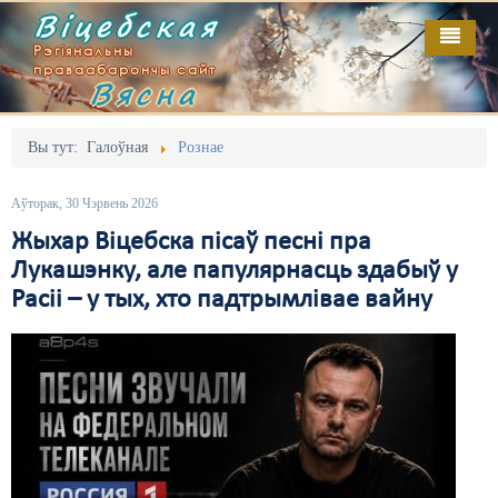
Віцебская
Рэгіянальны
праваабарончы сайт
Вясна
Галоўная
Выданьні
Адміністрацыйны перасьлед
Вы тут:
Галоўная
Рознае
Відэа
Акцыі
Аўторак, 30 Чэрвень 2026
Кантакт
Безбар'ернае асяродзьдзе
Жыхар Віцебска пісаў песні пра
Лукашэнку, але папулярнасць здабыў у
Пра нас
Выбары
Расіі – у тых, хто падтрымлівае вайну
RSS
Грамадзянскія ініцыятывы
Дзяржава
Дыскрымінацыя
Затрыманьні