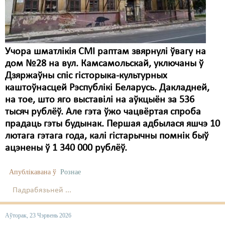
Учора шматлікія СМІ раптам звярнулі ўвагу на
дом №28 на вул. Камсамольскай, уключаны ў
Дзяржаўны спіс гісторыка-культурных
каштоўнасцей Рэспублікі Беларусь. Дакладней,
на тое, што яго выставілі на аўкцыён за 536
тысяч рублёў. Але гэта ўжо чацвёртая спроба
прадаць гэты будынак. Першая адбылася яшчэ 10
лютага гэтага года, калі гістарычны помнік быў
ацэнены ў 1 340 000 рублёў.
Апублікавана ў
Рознае
Падрабязьней ...
Аўторак, 23 Чэрвень 2026