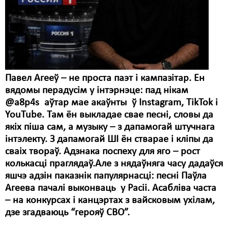
Карная псыхіятрыя
КПЧ ААН
Культурныя правы
ЛПП
Павел Агееў – не проста паэт і кампазітар. Ен
Мігранты
вядомы перадусім у інтэрнэце: пад нікам
@a8p4s аўтар мае акаўнты ў Instagram, TіkTok і
Мірныя сходы
YouTube. Там ён выкладае свае песні, словы да
Палітвязьні
якіх піша сам, а музыку – з дапамогай штучнага
інтэлекту. З дапамогай ШІ ён стварае і кліпы да
Праваабаронцы
сваіх твораў. Адзнака поспеху для яго – рост
колькасці праглядаў.Але з нядаўняга часу дадаўся
Правы дзіцяці
яшчэ адзін паказнік папулярнасці: песні Паўла
Пэнітэнцыярная сыстэма
Агеева пачалі выконваць у Расіі. Асабліва часта
– на конкурсах і канцэртах з вайсковым ухілам,
Распальваньне варожасьці
дзе згадваюць “герояў СВО”.
Рознае