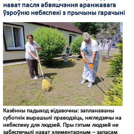
нават пасля абвяшчэння аранжавага
ўзроўню небяспекі з прычыны гарачыні
Казённы падыход відавoчны: запланаваны
суботнік вырашылі праводзіць, нягледзячы на
небяспеку для людзей. Пры гэтым людзей не
забяспечылі нават элементарным – запасам