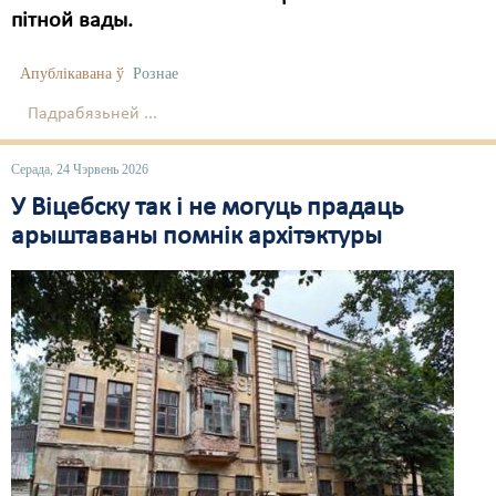
пітной вады.
Апублікавана ў
Рознае
Падрабязьней ...
Серада, 24 Чэрвень 2026
У Віцебску так і не могуць прадаць
арыштаваны помнік архітэктуры