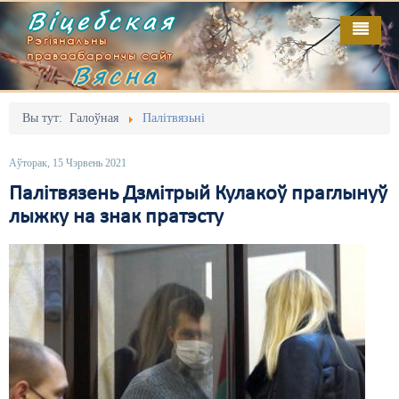
Віцебская
Рэгіянальны
праваабарончы сайт
Вясна
Галоўная
Выданьні
Адміністрацыйны перасьлед
Вы тут:
Галоўная
Палітвязьні
Відэа
Акцыі
Аўторак, 15 Чэрвень 2021
Кантакт
Безбар'ернае асяродзьдзе
Палітвязень Дзмітрый Кулакоў праглынуў
лыжку на знак пратэсту
Пра нас
Выбары
RSS
Грамадзянскія ініцыятывы
Дзяржава
Дыскрымінацыя
Затрыманьні