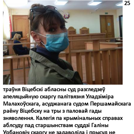
25
траўня Віцебскі абласны суд разгледзеў
апеляцыйную скаргу палітвязня Уладзіміра
Малахоўскага, асуджанага судом Першамайскага
раёну Віцебску на тры з паловай гады
зняволення. Калегія па крымінальных справах
аблсуду пад старшынствам суддзі Галіны
Урбановіч скаргу не задаволіла і прысуд не