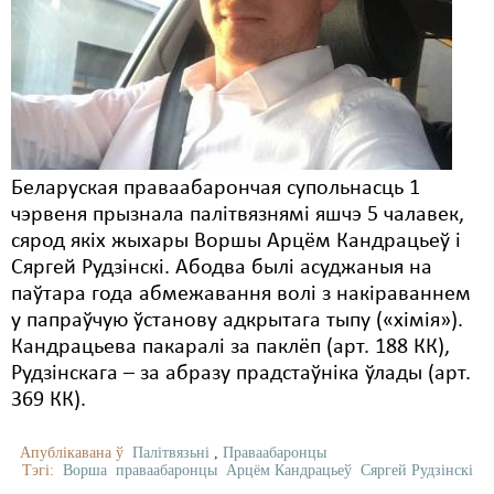
Беларуская праваабарончая супольнасць 1
чэрвеня прызнала палітвязнямі яшчэ 5 чалавек,
сярод якіх жыхары Воршы Арцём Кандрацьеў і
Сяргей Рудзінскі. Абодва былі асуджаныя на
паўтара года абмежавання волі з накіраваннем
у папраўчую ўстанову адкрытага тыпу («хімія»).
Кандрацьева пакаралі за паклёп (арт. 188 КК),
Рудзінскага – за абразу прадстаўніка ўлады (арт.
369 КК).
Апублікавана ў
Палітвязьні
,
Праваабаронцы
Тэгі:
Ворша
праваабаронцы
Арцём Кандрацьеў
Сяргей Рудзінскі