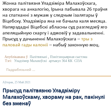
Жонка палітвязня Уладзіміра Малахоўскага,
хворага на анкалогію, Ірына пабывала 26 траўня
на спатканні з мужам у следчым ізалятары ў
Віцебску. Уладзіміра яна не бачыла каля месяца.
Напярэдадні Віцебскі абласны суд разгледзеў яго
апеляцыйную скаргу і адмовіў у задавальненні.
Прысуд у дачыненні Малахоўскага –
тры з
паловай гады калоніі
– набыў законную моц.
Апублікавана ў
Палітвязьні
,
Пэнітэнцыярная сыстэма
Тэгі:
Уладзімер Малахоўскі
артыкул 364 КК
СІЗА
Падрабязьней ...
Аўторак, 25 Май 2021
Прысуд палітвязню Уладзіміру
Малахоўскаму, хвораму на рак, пакінулі
без зменаў