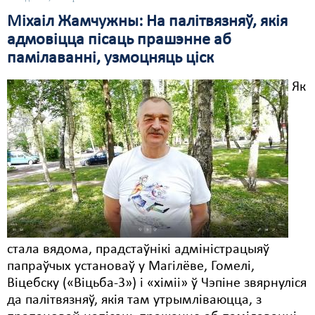
Міхаіл Жамчужны: На палітвязняў, якія
Свабода слова
адмовіцца пісаць прашэнне аб
Свабода сумленьня
памілаванні, узмоцняць ціск
Суд
Як
Сьмяротнае пакараньне
Экалёгія
Правы працоўных
Сацыяльныя правы
стала вядома, прадстаўнікі адміністрацыяў
папраўчых установаў у Магілёве, Гомелі,
Віцебску («Віцьба-3») і «хіміі» ў Чэпіне звярнуліся
да палітвязняў, якія там утрымліваюцца, з