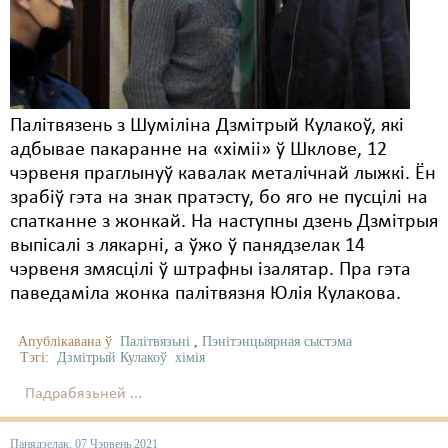
Карная псыхіятрыя
КПЧ ААН
Культурныя правы
ЛПП
Палітвязень з Шуміліна Дзмітрый Кулакоў, які
адбывае пакаранне на «хіміі» ў Шклове, 12
Мігранты
чэрвеня праглынуў кавалак металічнай лыжкі. Ён
зрабіў гэта на знак пратэсту, бо яго не пусцілі на
Мірныя сходы
спатканне з жонкай. На наступны дзень Дзмітрыя
Палітвязьні
выпісалі з лякарні, а ўжо ў панядзелак 14
чэрвеня змясцілі ў штрафны ізалятар. Пра гэта
Праваабаронцы
паведаміла жонка палітвязня Юлія Кулакова.
Правы дзіцяці
Апублікавана ў
Палітвязьні
,
Пэнітэнцыярная сыстэма
Тэгі:
Дзмітрый Кулакоў
хімія
Пэнітэнцыярная сыстэма
Падрабязьней ...
Распальваньне варожасьці
Рознае
Панядзелак, 07 Чэрвень 2021