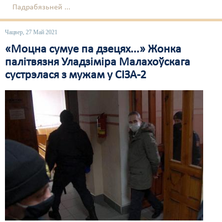
Падрабязьней ...
Чацвер, 27 Май 2021
«Моцна сумуе па дзецях...» Жонка
палітвязня Уладзіміра Малахоўскага
сустрэлася з мужам у СІЗА-2