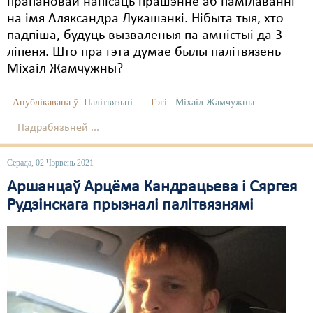
прапановай напісаць прашэнне аб памілаванні
на імя Аляксандра Лукашэнкі. Нібыта тыя, хто
падпіша, будуць вызваленыя па амністыі да 3
ліпеня. Што пра гэта думае былы палітвязень
Міхаіл Жамчужны?
Апублікавана ў
Палітвязьні
Тэгі:
Міхаіл Жамчужны
Падрабязьней ...
Серада, 02 Чэрвень 2021
Аршанцаў Арцёма Кандрацьева і Сяргея
Рудзінскага прызналі палітвязнямі