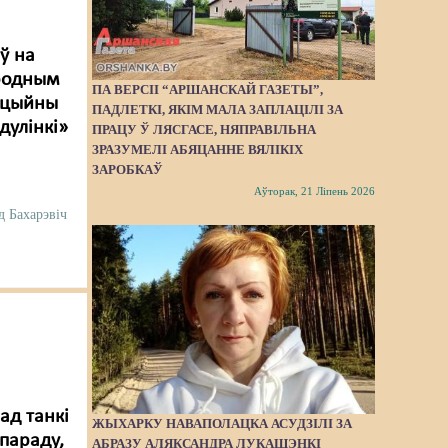
ў на
ародным
ПА ВЕРСІІ “АРШАНСКАЙ ГАЗЕТЫ”,
дыцыйны
ПАДЛЕТКІ, ЯКІМ МАЛА ЗАПЛАЦІЛІ ЗА
дулінкі»
ПРАЦУ Ў ЛЯСГАСЕ, НЯПРАВІЛЬНА
ЗРАЗУМЕЛІ АБЯЦАННЕ ВЯЛІКІХ
ЗАРОБКАЎ
Аўторак, 21 Ліпень 2026
д Бахарэвіч
ад танкі
ЖЫХАРКУ НАВАПОЛАЦКА АСУДЗІЛІ ЗА
параду,
АБРАЗУ АЛЯКСАНДРА ЛУКАШЭНКІ