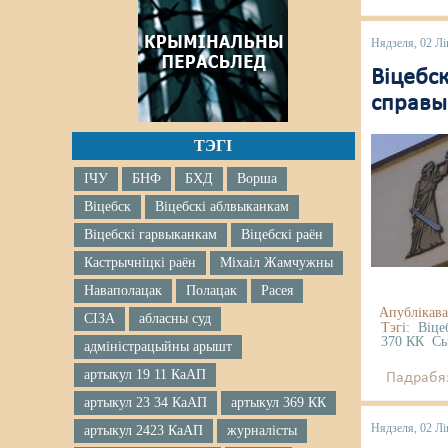
Нядзеля, 02 Лі
Віцебс
справы 
ТЭГІ
ІЧУ
БНФ
БХД
Ворша
Віцебск
Віцебскі аблвыканкам
Віцебскі гарвыканкам
Віцебскі раён
Кастрычніцкі раён
Міхаіл Жамчужны
Наваполацак
Полацак
Расея
Апублікава
СІЗА
абласны суд
Тэгі:
Віце
370 КК
Сь
адміністрацыйны арышт
артыкул 19 11 КаАП
Падрабяз
артыкул 23 34 КаАП
артыкул 369 КК
Нядзеля, 02 Лі
артыкул 2423 КаАП
журналісты