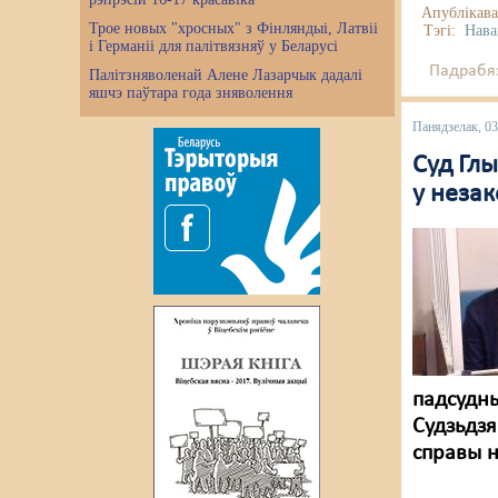
Апублікава
Трое новых "хросных" з Фінляндыі, Латвіі
Тэгі:
Нава
і Германіі для палітвязняў у Беларусі
Падрабяз
Палітзняволенай Алене Лазарчык дадалі
яшчэ паўтара года зняволення
Панядзелак, 03
Суд Гл
у неза
падсудны
Судзьдзя
справы н