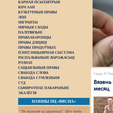
КАРНАЯ ПСЫХІЯТРЫЯ
КПЧ ААН
КУЛЬТУРНЫЯ ПРАВЫ
ЛПП
МІГРАНТЫ
МІРНЫЯ СХОДЫ
ПАЛІТВЯЗЬНІ
ПРАВААБАРОНЦЫ
ПРАВЫ ДЗІЦЯЦІ
ПРАВЫ ПРАЦОЎНЫХ
ПЭНІТЭНЦЫЯРНАЯ СЫСТЭМА
РАСПАЛЬВАНЬНЕ ВАРОЖАСЬЦІ
РОЗНАЕ
САЦЫЯЛЬНЫЯ ПРАВЫ
СВАБОДА СЛОВА
Серада, 05 Ліп
СВАБОДА СУМЛЕНЬНЯ
Вязень 
СУД
СЬМЯРОТНАЕ ПАКАРАНЬНЕ
месяц
ЭКАЛЁГІЯ
НАВІНЫ ПЦ «ВЯСНА»
"Не вызваляе ад адказнасці". Што трэба