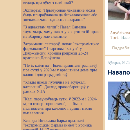
ведаць пра яўку з павіннай?
Эксперты: "Прымусовае лекаванне можа
быць прыраўнавана да бесчалавечнага або
зневажаючага годнасць пакарання"
"З адвакатам лепш": Павел Сапелка
тлумачыць, чаму нават у час рэпрэсій права
Апублікава
на абарону мае значэнне
Тэгі:
Васі
Затрыманні святароў, новае "экстрэмісцкае
Падрабяз
фармаванне" і чарговы "хапун" у
Дзяржынску: хроніка рэпрэсій 23-24
красавіка Дапоўнена
Аўторак, 04 Лі
"Не іх кліенты". Былы арыштант распавёў
пра суткі ў 2020-м у арыштным доме пры
Навапо
калоніі для рэцыдывістаў
"Улады ніколі публічна не асуджалі
катаванні". Даклад праваабаронцаў у
рамках УПА
"Калі параўноўваць суткі ў 2022-м і 2024-
м, то цяпер горш стала", — былы
палітвязень пра калонію і арышт пасля
вызвалення
Ксяндза Вячаслава Барка прызналі
"экстрэмісцкім фармаваннем": хроніка
рэпрэсій 16-17 красавіка