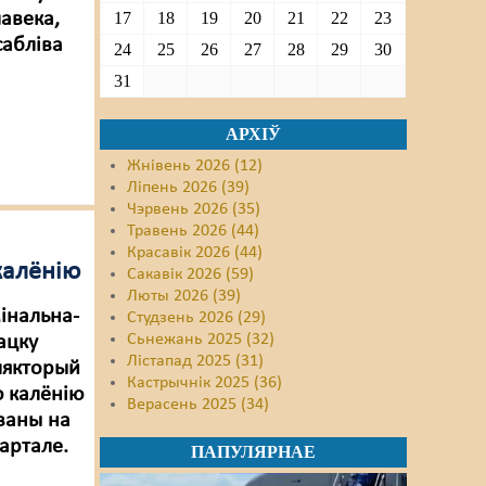
авека,
17
18
19
20
21
22
23
сабліва
24
25
26
27
28
29
30
31
АРХІЎ
Жнівень 2026 (12)
Ліпень 2026 (39)
Чэрвень 2026 (35)
Травень 2026 (44)
Красавік 2026 (44)
калёнію
Сакавік 2026 (59)
Люты 2026 (39)
інальна-
Студзень 2026 (29)
Сьнежань 2025 (32)
ацку
Лістапад 2025 (31)
лякторый
Кастрычнік 2025 (36)
ю калёнію
Верасень 2025 (34)
ваны на
артале.
ПАПУЛЯРНАЕ