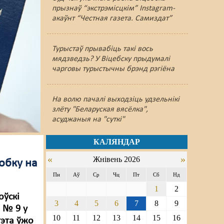
прызнаў “экстрэмісцкім” Instagram-
акаўнт “Честная газета. Самиздат”
Турыстаў прывабіць такі вось
мядзведзь? У Віцебску прыдумалі
чарговы турыстычны брэнд рэгіёна
На волю пачалі выходзіць удзельнікі
злёту "Беларуская вясёлка",
асуджаныя на "суткі"
КАЛЯНДАР
«
»
Жнівень 2026
робку на
Пн
Аў
Ср
Чц
Пт
Сб
Нд
1
2
оўскі
3
4
5
6
7
8
9
і № 9 у
10
11
12
13
14
15
16
гэта ўжо