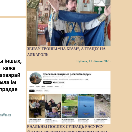
ЗБІРАЎ ГРОШЫ “НА ХРАМ”, А ТРАЦІЎ НА
АЛКАГОЛЬ
ы іншых,
Субота, 11 Ліпень 2026
– кажа
 ахвярай
чыла ім
 прадае
лаўная
РЭАЛЬНЫ ПОСПЕХ СУПРАЦЬ РЭСУРСУ