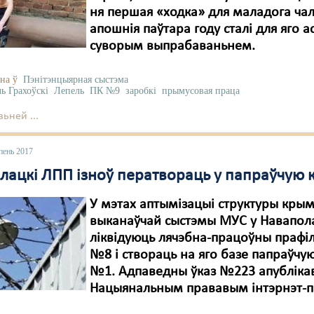
ня першая «ходка» для маладога чал
апошнія паўтара году сталі для яго а
суворым выпрабаваньнем.
на ў
Пэнітэнцыярная сыстэма
ль Грахоўскі
Лепель
ПК №9
заробкі
прымусовая праца
ьней ...
пень 2017
лацкі ЛПП ізноў ператвораць у папраўчую 
У мэтах аптымізацыі структуры крым
выканаўчай сыстэмы МУС у Навапол
ліквідуюць лячэбна-працоўны прафі
№8 і створаць на яго базе папраўчу
№1. Адпаведны ўказ №223 апубліка
Нацыянальным прававым інтэрнэт-п