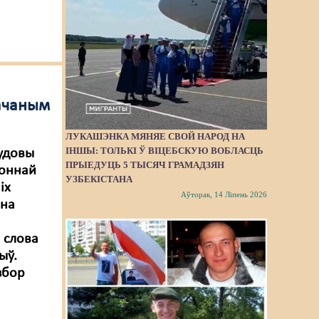
вачаным
ЛУКАШЭНКА МЯНЯЕ СВОЙ НАРОД НА
ІНШЫ: ТОЛЬКІ Ў ВІЦЕБСКУЮ ВОБЛАСЦЬ
судовы
ПРЫЕДУЦЬ 5 ТЫСЯЧ ГРАМАДЗЯН
коннай
УЗБЕКІСТАНА
іх
Аўторак, 14 Ліпень 2026
ана
 слова
ыў.
збор