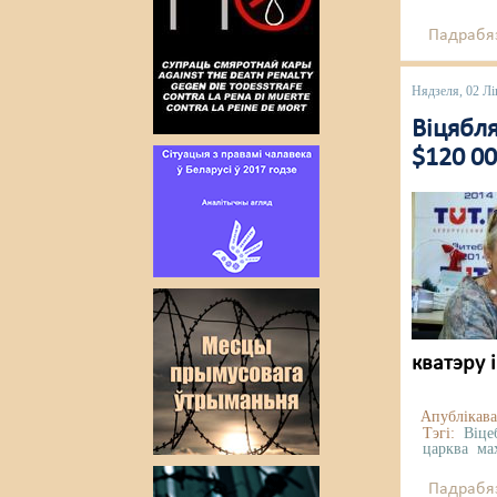
Падрабяз
Нядзеля, 02 Лі
Віцябл
$120 00
кватэру 
Апублікава
Тэгі:
Віце
царква
ма
Падрабяз