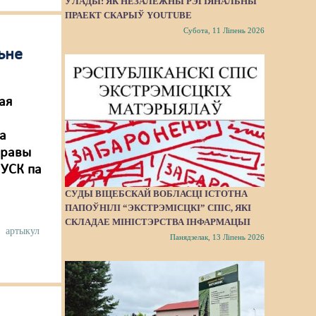
ЎЛАДЫ: ЯК НЕЗАЛЕЖНЫ РЭГІЯНАЛЬНЫ
ПРАЕКТ СКАРЫЎ YOUTUBE
Субота, 11 Ліпень 2026
ьне
ая
е
а
правы
 УСК па
СУДЫ ВІЦЕБСКАЙ ВОБЛАСЦІ ІСТОТНА
ПАПОЎНІЛІ “ЭКСТРЭМІСЦКІ” СПІС, ЯКІ
СКЛАДАЕ МІНІСТЭРСТВА ІНФАРМАЦЫІ
г
артыкул
Панядзелак, 13 Ліпень 2026