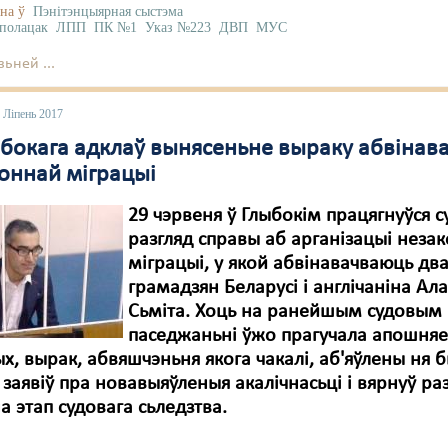
на ў
Пэнітэнцыярная сыстэма
полацак
ЛПП
ПК №1
Указ №223
ДВП
МУС
ьней ...
 Ліпень 2017
ыбокага адклаў вынясеньне выраку абвіна
коннай міграцыі
29 чэрвеня ў Глыбокім працягнуўся 
разгляд справы аб арганізацыі неза
міграцыі, у якой абвінавачваюць два
грамадзян Беларусі і англічаніна Ал
Сьміта. Хоць на ранейшым судовым
паседжаньні ўжо прагучала апошняе
х, вырак, абвяшчэньня якога чакалі, аб'яўлены ня б
 заявіў пра новавыяўленыя акалічнасьці і вярнуў ра
а этап судовага сьледзтва.