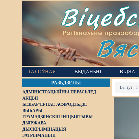
Віцеб
Вяс
Рэгіянальны правааба
ГАЛОЎНАЯ
ВЫДАНЬНІ
ВІДЭА
РАЗЬДЗЕЛЫ
Вы тут:
Г
АДМІНІСТРАЦЫЙНЫ ПЕРАСЬЛЕД
АКЦЫІ
БЕЗБАР'ЕРНАЕ АСЯРОДЗЬДЗЕ
ВЫБАРЫ
ГРАМАДЗЯНСКІЯ ІНІЦЫЯТЫВЫ
ДЗЯРЖАВА
ДЫСКРЫМІНАЦЫЯ
ЗАТРЫМАНЬНІ