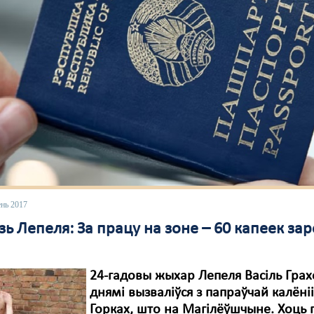
ень 2017
зь Лепеля: За працу на зоне – 60 капеек за
24-гадовы жыхар Лепеля Васіль Грах
днямі вызваліўся з папраўчай калёні
Горках, што на Магілёўшчыне. Хоць 