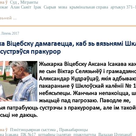
на ў
Суд
,
Мігранты
окае
Алан Сьміт
Ірак
Сырыя
мова
крымінальная справа
артыкул 371–
ьней ...
 Ліпень 2017
а Віцебску дамагаецца, каб зь вязьнямі Шк
 сустрэўся пракурор
Жыхарка Віцебску Аксана Ісакава ка
яе сын Віктар Селязьнёў і грамадзян
Аляксандар Кудраўцаў, якія адбыва
пакараньне ў Шклоўскай калёніі № 1
небясьпецы. Жанчына непакоіцца, ш
жыцьцё пад пагрозаю. Паводле яе,
я патрабуюць сустрэчы з пракурорам, але ім такой
ьці не даюць.
на ў
Пэнітэнцыярная сыстэма
,
Праваабаронцы
на Ісакава
ПК №17
штрафны ізалятар
пракуратура
Валадар Цурпанаў