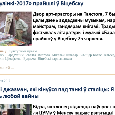
лінкі-2017» прайшлі ў Віцебску
Двор арт-прасторы на Талстога, 7 бы
цэлы дзень аддадзены музыкам, н
майстрам, гандлярам кнігамі. Тра
фэстываль літаратуры і музыкі «Бара
прайшоў у Віцебску 25 чэрвеня.
на ў
Культурныя правы
бск
Барадулінкі
сьвята
імпрэза
Мікалай Півавар
Зьміцер Колас
Альгер
ія Цімафеева
Будзьма
Віцебскі гарвыканкам
ьней ...
ень 2017
і джазмэн, які кінуўся пад танкі ў сталіцы: Я
ь любой вайны
Відэа, як хлопец кідаецца наўпрост п
ля ЦУМу ў Менску падчас рэпэтыцыі 