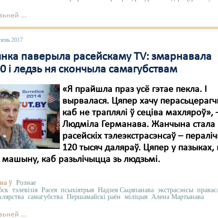
ьней ...
пень 2017
янка паверыла расейскаму TV: змарнавала
0 і ледзь ня скончыла самагубствам
«Я прайшла праз усё гэтае пекла. І
вырвалася. Цяпер хачу перасьцерагч
каб не траплялі ў сеціва махляроў», 
Людміла Германава. Жанчына стала
расейскіх тэлеэкстрасэнсаў – пералі
120 тысяч даляраў. Цяпер у пазыках,
і машыну, каб разьлічыцца зь людзьмі.
на ў
Рознае
бск
тэлевізія
Расея
псыхіятрыя
Надзея Сьцяпанава
экстрасэнсы
правас
хлярства
самагубства
Першамайскі раён
міліцыя
Алена Мартынава
ьней ...