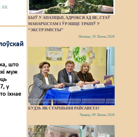
1 КК
БЫЎ У АПАЗІЦЫІ, АДРОКСЯ АД ЯЕ, СТАЎ
МАНАРХІСТАМ І ЎРЭШЦЕ ТРАПІЎ У
“ЭКСТРЭМІСТЫ”
Пятніца, 10 Ліпень 2026
лоўскай
жа, што
скі муж
юць
7, у
то іхнае
БУДЗЬ ЯК СТАРШЫНЯ РАЙСАВЕТА?
Чацвер, 09 Ліпень 2026