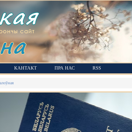
ская
на
рончы сайт
КАНТАКТ
ПРА НАС
RSS
алоўная