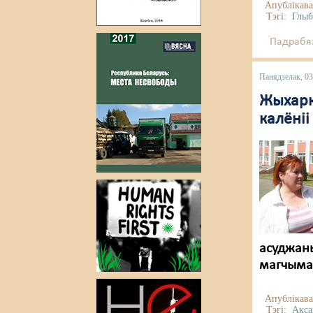
Апублікава
Тэгі:
Глыб
Падрабяз
Панядзелак, 03
Жыхарк
калёніі
асуджаны
магчымас
Апублікава
Тэгі:
Акса