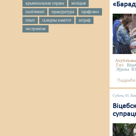
крымінальная справа
міліцыя
«Бараду
палітвязні
пракуратура
прафсаюз
пікет
сьледчы камітэт
штраф
экстрэмізм
Апублікава
Тэгі:
Віце
Эўропа
Юл
Падрабяз
Субота, 01 Ліп
Віцебск
супрац