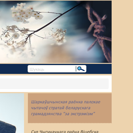
Шаркаўшчынская раёнка палохае
чытачоў стратай беларускага
грамадзянства “за экстрэмізм”
Суд Чыгуначнага раёна Віцебска