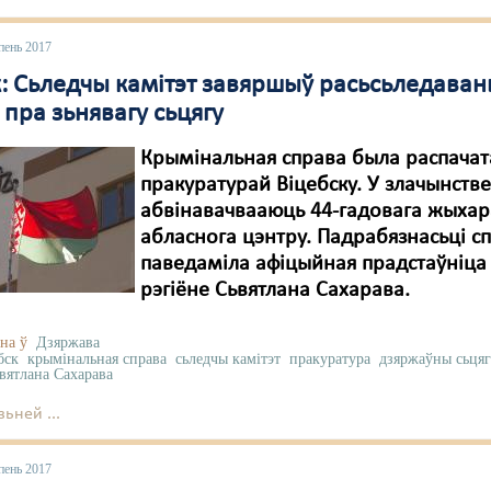
пень 2017
к: Сьледчы камітэт завяршыў расьсьледаван
пра зьнявагу сьцягу
Крымінальная справа была распачат
пракуратурай Віцебску. У злачынств
абвінавачвааюць 44-гадовага жыхар
абласнога цэнтру. Падрабязнасьці с
паведаміла афіцыйная прадстаўніца
рэгіёне Сьвятлана Сахарава.
на ў
Дзяржава
бск
крымінальная справа
сьледчы камітэт
пракуратура
дзяржаўны сьця
вятлана Сахарава
ьней ...
пень 2017