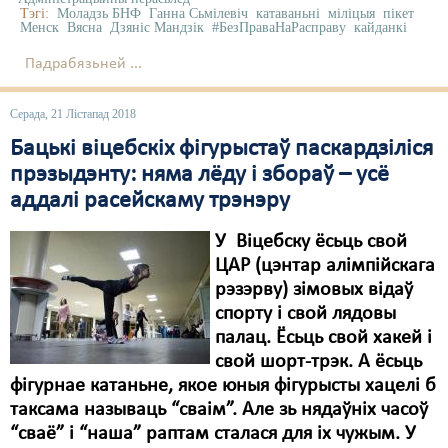
Тэгі:
Моладзь БНФ
Ганна Сьмілевіч
катаваньні
міліцыя
пікет
Менск
Вясна
Дзяніс Мандзік
#БезПраваНаРасправу
кайданкі
Падрабязьней ...
Серада, 21 Лістапад 2018
Бацькі віцебскіх фігурыстаў паскардзіліся
прэзыдэнту: няма лёду і збораў – усё
аддалі расейскаму трэнэру
У Віцебску ёсьць свой
ЦАР (цэнтар алімпійскага
рэзэрву) зімовых відаў
спорту і свой лядовы
палац. Ёсьць свой хакей і
свой шорт-трэк. А ёсьць
фігурнае катаньне, якое юныя фігурысты хацелі б
таксама называць “сваім”. Але зь нядаўніх часоў
“сваё” і “наша” раптам сталася для іх чужым. У