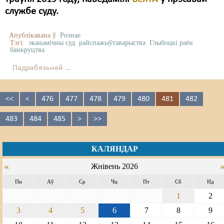
службе суду.
Апублікавана ў
Рознае
Тэгі:
эканамічны суд
райспажыўтаварыства
Глыбоцкі раён
банкруцтва
Падрабязьней ...
<<
<
476
477
478
479
480
481
482
483
484
485
>
>>
КАЛЯНДАР
«
Жнівень 2026
Пн
Аў
Ср
Чц
Пт
Сб
Нд
1
2
3
4
5
6
7
8
9