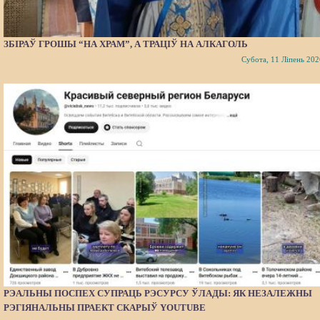
ЗБІРАЎ ГРОШЫ “НА ХРАМ”, А ТРАЦІЎ НА АЛКАГОЛЬ
Субота, 11 Ліпень 202
РЭАЛЬНЫ ПОСПЕХ СУПРАЦЬ РЭСУРСУ ЎЛАДЫ: ЯК НЕЗАЛЕЖНЫ
РЭГІЯНАЛЬНЫ ПРАЕКТ СКАРЫЎ YOUTUBE