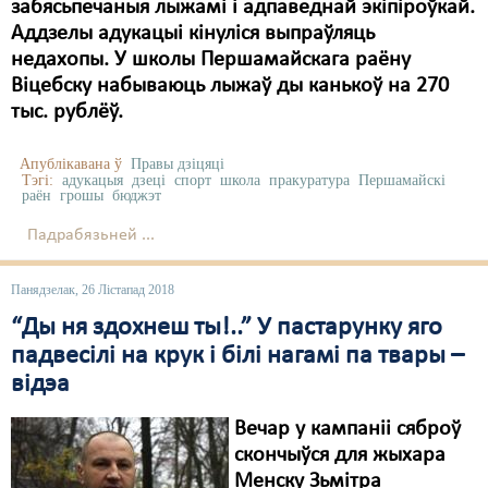
Карная псыхіятрыя
забясьпечаныя лыжамі і адпаведнай экіпіроўкай.
Аддзелы адукацыі кінуліся выпраўляць
КПЧ ААН
недахопы. У школы Першамайскага раёну
Віцебску набываюць лыжаў ды канькоў на 270
Культурныя правы
тыс. рублёў.
ЛПП
Апублікавана ў
Правы дзіцяці
Мігранты
Тэгі:
адукацыя
дзеці
спорт
школа
пракуратура
Першамайскі
раён
грошы
бюджэт
Мірныя сходы
Падрабязьней ...
Палітвязьні
Панядзелак, 26 Лістапад 2018
Праваабаронцы
“Ды ня здохнеш ты!..” У пастарунку яго
Правы дзіцяці
падвесілі на крук і білі нагамі па твары –
відэа
Пэнітэнцыярная сыстэма
Вечар у кампаніі сяброў
Распальваньне варожасьці
скончыўся для жыхара
Менску Зьмітра
Рознае