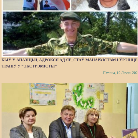
БЫЎ У АПАЗІЦЫІ, АДРОКСЯ АД ЯЕ, СТАЎ МАНАРХІСТАМ І ЎРЭШЦЕ
ТРАПІЎ У “ЭКСТРЭМІСТЫ”
Пятніца, 10 Ліпень 202