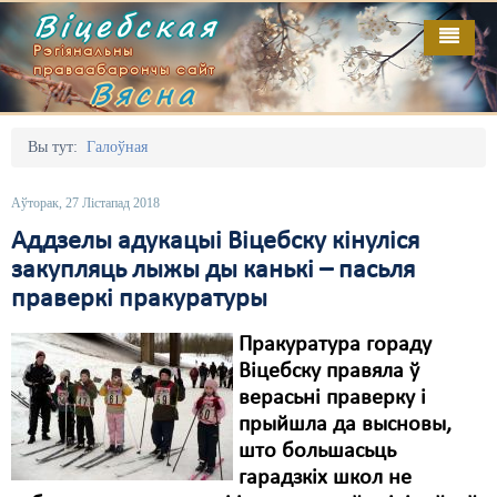
Віцебская
Рэгіянальны
праваабарончы сайт
Вясна
Галоўная
Выданьні
Адміністрацыйны перасьлед
Вы тут:
Галоўная
Відэа
Акцыі
Аўторак, 27 Лістапад 2018
Кантакт
Безбар'ернае асяродзьдзе
Аддзелы адукацыі Віцебску кінуліся
закупляць лыжы ды канькі – пасьля
Пра нас
Выбары
праверкі пракуратуры
RSS
Грамадзянскія ініцыятывы
Пракуратура гораду
Дзяржава
Віцебску правяла ў
верасьні праверку і
Дыскрымінацыя
прыйшла да высновы,
што большасьць
Затрыманьні
гарадзкіх школ не