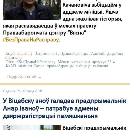
Качановіча зьбіцьцём у
Свабода слова
аддзеле міліцыі. Яшчэ
адна жахлівая гісторыя,
Свабода сумленьня
якая распавядаецца ў межах праекту
Праваабарончага цэнтру “Вясна”
Суд
#БезПраваНаРасправу
.
Сьмяротнае пакараньне
Апублікавана ў
Затрыманьні
,
Праваабаронцы
,
Адміністрацыйны
Экалёгія
перасьлед
Тэгі:
#БезПраваНаРасправу
Менск
катаваньні
артыкул 23 4
КаАП
міліцыя
Вясна
праваабаронцы
зьбіцьцё
кайданкі
Правы працоўных
Падрабязьней ...
Сацыяльныя правы
Нядзеля, 25 Лістапад 2018
У Віцебску зноў галадае прадпрымальнік
Анар Іваноў – патрабуе адмены
дзяржрэгістрацыі памяшканьня
Віцебскі прадпрымальнік