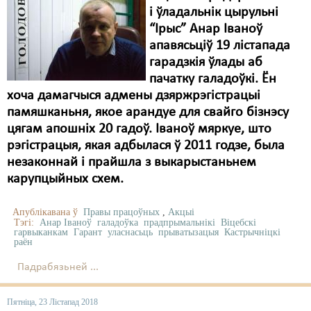
і ўладальнік цырульні
“Ірыс” Анар Іваноў
апавясьціў 19 лістапада
гарадзкія ўлады аб
пачатку галадоўкі. Ён
хоча дамагчыся адмены дзяржрэгістрацыі
памяшканьня, якое арандуе для свайго бізнэсу
цягам апошніх 20 гадоў. Іваноў мяркуе, што
рэгістрацыя, якая адбылася ў 2011 годзе, была
незаконнай і прайшла з выкарыстаньнем
карупцыйных схем.
Апублікавана ў
Правы працоўных
,
Акцыі
Тэгі:
Анар Іваноў
галадоўка
прадпрымальнікі
Віцебскі
гарвыканкам
Гарант
уласнасьць
прыватызацыя
Кастрычніцкі
раён
Падрабязьней ...
Пятніца, 23 Лістапад 2018