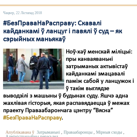
Чацвер, 22 Лістапад 2018
#БезПраваНаРасправу: Скавалі
кайданкамі ў ланцуг і павялі ў суд – як
сэрыйных маньякаў
Ноў-хаў менскай міліцыі:
пры канваяваньні
затрыманых актывістаў
кайданкамі змацавалі
паміж сабой у ланцужок і
ў такім выглядзе
выводзілі з машыны ў будынак суду. Яшчэ адна
жахлівая гісторыя, якая распавядаецца ў межах
праекту Праваабарончага цэнтру “Вясна”
#БезПраваНаРасправу
.
Апублікавана ў
Затрыманьні
,
Праваабаронцы
,
Мірныя сходы
,
Адміністрацыйны перасьлед