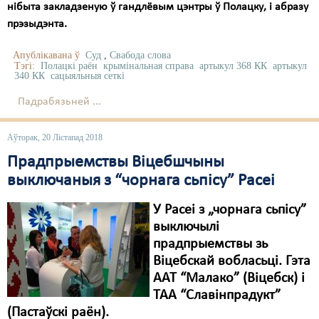
нібыта закладзеную ў гандлёвым цэнтры ў Полацку, і абразу
прэзыдэнта.
Апублікавана ў
Суд
,
Свабода слова
Тэгі:
Полацкі раён
крымінальная справа
артыкул 368 КК
артыкул
340 КК
сацыяльныя сеткі
Падрабязьней ...
Аўторак, 20 Лістапад 2018
Прадпрыемствы Віцебшчыны
выключаныя з “чорнага сьпісу” Расеі
У Расеі з „чорнага сьпісу”
выключылі
прадпрыемствы зь
Віцебскай вобласьці. Гэта
ААТ “Малако” (Віцебск) і
ТАА “Славінпрадукт”
(Пастаўскі раён).