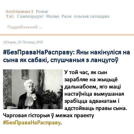
Апублікавана ў
Рознае
Тэгі:
Славінпрадукт
Малако
Расея
сельская гаспадарка
Падрабязьней ...
Аўторак, 20 Лістапад 2018
#БезПраваНаРасправу: Яны накінуліся на
сына як сабакі, спушчаныя з ланцугоў
У той час, як сын
зарабляе на жыцьцё
дальнабоем, яго маці
настаўніца вымушаная
зрабіцца адвакатам і
адстойваць правы сына.
Чарговая гісторыя ў межах праекту
#БезПраваНаРасправу
.