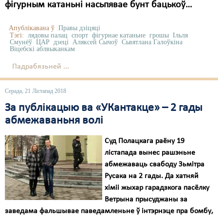
фігурным катаньні насьпявае бунт бацькоў…
Апублікавана ў
Правы дзіцяці
Тэгі:
лядовы палац
спорт
фігурнае катаньне
грошы
Ільля
Смунёў
ЦАР
дзеці
Аляксей Сычоў
Сьвятлана Галоўкіна
Віцебскі аблвыканкам
Падрабязьней ...
Серада, 21 Лістапад 2018
За публікацыю ва «УКантакце» – 2 гады
абмежаваньня волі
Суд Полацкага раёну 19
лістапада вынес рашэньне
абмежаваць свабоду Зьмітра
Русака на 2 гады. Да хатняй
хіміі жыхар гарадзкога пасёлку
Ветрына прысуджаны за
заведама фальшывае паведамленьне ў інтэрнэце пра бомбу,