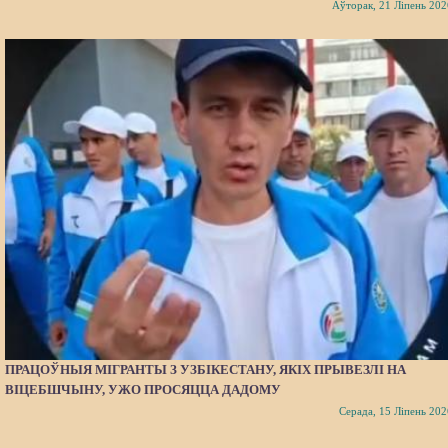
Аўторак, 21 Ліпень 202
ПРАЦОЎНЫЯ МІГРАНТЫ З УЗБІКЕСТАНУ, ЯКІХ ПРЫВЕЗЛІ НА
ВІЦЕБШЧЫНУ, УЖО ПРОСЯЦЦА ДАДОМУ
Серада, 15 Ліпень 202