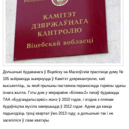
Дольшчыкі будаванага ў Віцебску на Маскоўскім праспэкце дому №
105 зьбіраюцца зьвярнуцца ў Камітэт дзяржкантролю, каб
высьветліць, зь якой прычыны пастаянна пераносяцца тэрміны здачы
іхнага жытла. Гэты дом у мікрараёне «Білева-2» пачаў будавацца
ТАА «Будгандальсэрвіс» яшчэ ў 2010 годзе, і згодна з плянам
будаўніцтва мусіла завяршыцца ў 2012 годзе. Аднак да канца
падыходзіць трэці квартал ўжо 2013 году, а дольшчыкі так і не
засяліліся ў свае кватэры.