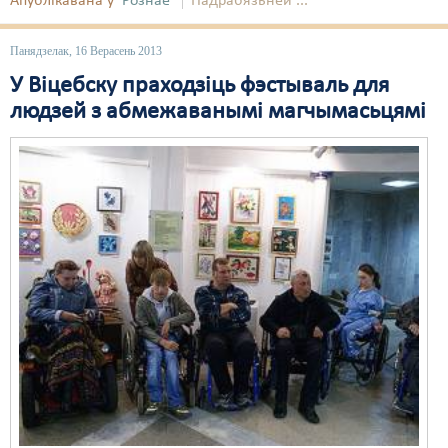
Апублікавана ў
Рознае
Падрабязьней ...
Панядзелак, 16 Верасень 2013
У Віцебску праходзіць фэстываль для
людзей з абмежаванымі магчымасьцямі