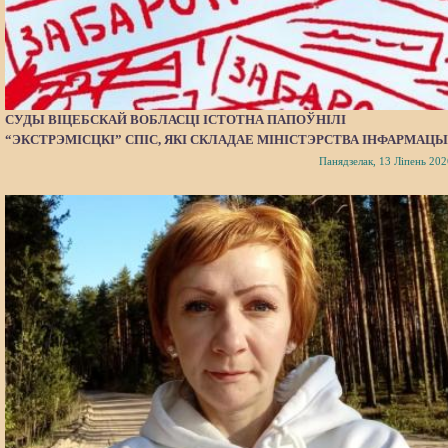
СУДЫ ВІЦЕБСКАЙ ВОБЛАСЦІ ІСТОТНА ПАПОЎНІЛІ
“ЭКСТРЭМІСЦКІ” СПІС, ЯКІ СКЛАДАЕ МІНІСТЭРСТВА ІНФАРМАЦЫ
Панядзелак, 13 Ліпень 202