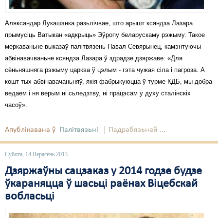
Аляксандар Лукашэнка разьлічвае, што арышт ксяндза Лазара
прымусіць Ватыкан «адкрыць» Эўропу беларускаму рэжыму. Такое
меркаваньне выказаў палітвязень Павал Севярынец, камэнтуючы
абвінавачваньне ксяндза Лазара ў здрадзе дзяржаве: «Для
сёньняшняга рэжыму царква ў цэлым - гэта чужая сіла і пагроза. А
кошт тых абвінавачаньняў, якія фабрыкуюцца ў турме КДБ, мы добра
ведаем і ня верым ні сьледзтву, ні працэсам у духу сталінскіх
часоў».
Апублікавана ў
Палітвязьні
Падрабязьней ...
Субота, 14 Верасень 2013
Дзяржаўны сацзаказ у 2014 годзе будзе
ўкараняцца ў шасьці раёнах Віцебскай
вобласьці