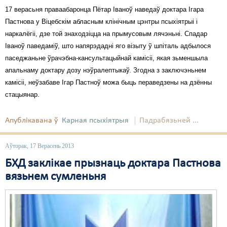
17 верасьня праваабаронца Пётар Іваноў наведаў доктара Ігара
Пастнова у Віцебскім абласным клінічным цэнтры псыхіятрыі і
наркалёгіі, дзе той знаходзіцца на прымусовым лячэньні. Спадар
Іваноў паведаміў, што напярэдадні яго візыту ў шпіталь адбылося
паседжаньне ўрачэбна-кансультацыйнай камісіі, якая зьменшыла
апальнаму доктару дозу нэўралептыкаў. Згодна з заключэньнем
камісіі, неўзабаве Ігар Пастноў можа быць пераведзены на дзённы
стацыянар.
Апублікавана ў
Карная псыхіятрыя
Падрабязьней ...
Аўторак, 17 Верасень 2013
БХД заклікае прызнаць доктара Пастнова
вязьнем сумленьня