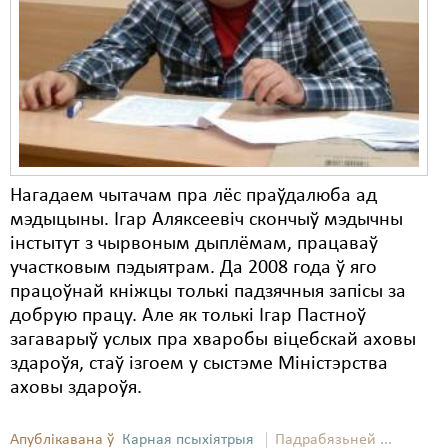
Карная псыхіятрыя
КПЧ ААН
Культурныя правы
ЛПП
Мігранты
Нагадаем чытачам пра лёс праўдалюба ад
Мірныя сходы
мэдыцыны. Ігар Аляксеевіч скончыў мэдычны
інстытут з чырвоным дыплёмам, працаваў
Палітвязьні
участковым пэдыятрам. Да 2008 года ў яго
Праваабаронцы
працоўнай кніжцы толькі падзячныя запісы за
добрую працу. Але як толькі Ігар Пастноў
Правы дзіцяці
загаварыў услых пра хваробы віцебскай аховы
здароўя, стаў ізгоем у сыстэме Міністэрства
Пэнітэнцыярная сыстэма
аховы здароўя.
Распальваньне варожасьці
Апублікавана ў
Карная псыхіятрыя
Падрабязьней ...
Рознае