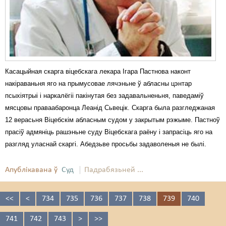
Касацыйная скарга віцебскага лекара Ігара Пастнова наконт
накіраваньня яго на прымусовае лячэньне ў абласны цэнтар
псыхіятрыі і наркалёгіі пакінутая без задавальненьня, паведаміў
мясцовы праваабаронца Леанід Сьвецік. Скарга была разгледжаная
12 верасьня Віцебскім абласным судом у закрытым рэжыме. Пастноў
прасіў адмяніць рашэньне суду Віцебскага раёну і запрасіць яго на
разгляд уласнай скаргі. Абедзьве просьбы задаволеныя не былі.
Апублікавана ў
Суд
Падрабязьней ...
<<
<
734
735
736
737
738
739
740
741
742
743
>
>>