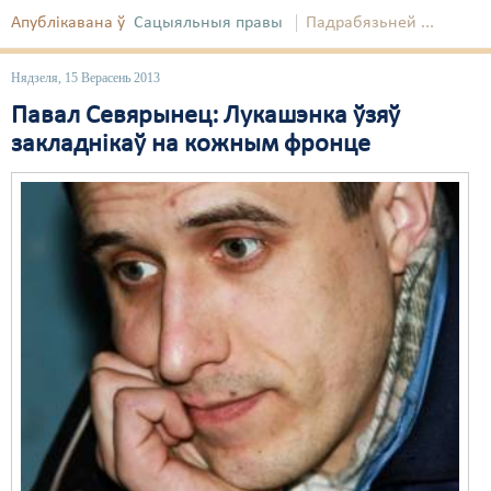
Апублікавана ў
Сацыяльныя правы
Падрабязьней ...
Нядзеля, 15 Верасень 2013
Павал Севярынец: Лукашэнка ўзяў
закладнікаў на кожным фронце