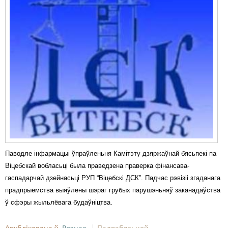
Паводле інфармацыі ўпраўленьня Камітэту дзяржаўнай бясьпекі па
Віцебскай вобласьці была праведзена праверка фінансава-
гаспадарчай дзейнасьці РУП “Віцебскі ДСК”. Падчас рэвізіі згаданага
прадпрыемства выяўлены шэраг грубых парушэньняў заканадаўства
ў сфэры жыльлёвага будаўніцтва.