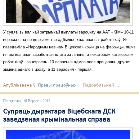
У сувязі зь вялікай затрымкай выплаты заробкаў на ААТ «КІМ» 10-11
верасьня на прадпрыемстве адбыліся хваляваньні работнікаў. Як
паведаміла «Народным навінам Віцебска» крыніца на фабрыцы, яшчэ
ня выплачаная заработная плата за ліпень, а некаторым катэгорыям
работнікаў - за чэрвень. 10 верасьня адмовілася працаваць другая
зьмена аднаго з цэхаў, а 11 верасьня - першая.
Апублікавана ў
Правы працоўных
Падрабязьней ...
Панядзелак, 16 Верасень 2013
Супраць дырэктара Віцебскага ДСК
заведзеная крымінальная справа