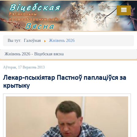
Віцебская
Рэгіянальны
праваабарончы сайт
Вясна
Галоўная
Выданьні
Адміністрацыйны перасьлед
Вы тут:
Галоўная
Жнівень 2026
Відэа
Акцыі
Жнівень 2026 - Віцебская вясна
Кантакт
Безбар'ернае асяродзьдзе
Аўторак, 17 Верасень 2013
Пра нас
Выбары
Лекар-псыхіятар Пастноў паплаціўся за
крытыку
RSS
Грамадзянскія ініцыятывы
Дзяржава
Дыскрымінацыя
Затрыманьні