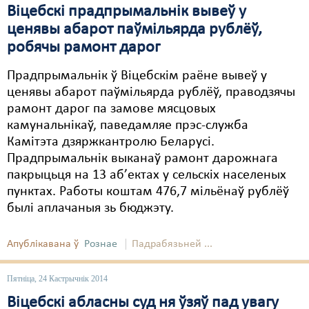
Віцебскі прадпрымальнік вывеў у
ценявы абарот паўмільярда рублёў,
робячы рамонт дарог
Прадпрымальнік ў Віцебскім раёне вывеў у
ценявы абарот паўмільярда рублёў, праводзячы
рамонт дарог па замове мясцовых
камунальнікаў, паведамляе прэс-служба
Камітэта дзяржкантролю Беларусі.
Прадпрымальнік выканаў рамонт дарожнага
пакрыцьця на 13 аб’ектах у сельскіх населеных
пунктах. Работы коштам 476,7 мільёнаў рублёў
былі аплачаныя зь бюджэту.
Апублікавана ў
Рознае
Падрабязьней ...
Пятніца, 24 Кастрычнік 2014
Віцебскі абласны суд ня ўзяў пад увагу