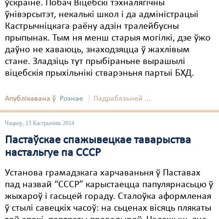
ўскраіне. Побач Віцебскі тэхналягічны
ўнівэрсытэт, некалькі школ і да адміністрацыі
Кастрычніцкага раёну адзін тралейбусны
прыпынак. Тым ня менш старыя могілкі, дзе ўжо
даўно не хаваюць, знаходзяцца ў жахлівым
стане. Зладзіць тут прыбіраньне вырашылі
віцебскія прыхільнікі стварэньня партыі БХД.
Апублікавана ў
Рознае
Падрабязьней ...
Чацвер, 23 Кастрычнік 2014
Пастаўскае спажывецкае таварыства
настальгуе па СССР
Установа грамадзкага харчаваньня ў Паставах
пад назвай “СССР” карыстаецца папулярнасьцю ў
жыхароў і гасьцей гораду. Сталоўка аформленая
ў стылі савецкіх часоў: на сьценах вісяць плякаты