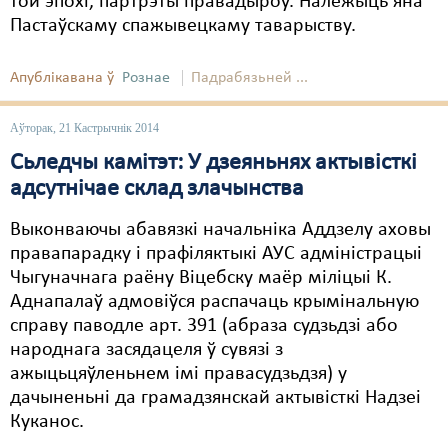
той эпохі, партрэты правадыроў. Належыць яна
Пастаўскаму спажывецкаму таварыству.
Апублікавана ў
Рознае
Падрабязьней ...
Аўторак, 21 Кастрычнік 2014
Сьледчы камітэт: У дзеяньнях актывісткі
адсутнічае склад злачынства
Выконваючы абавязкі начальніка Аддзелу аховы
правапарадку і прафіляктыкі АУС адміністрацыі
Чыгуначнага раёну Віцебску маёр міліцыі К.
Аднапалаў адмовіўся распачаць крымінальную
справу паводле арт. 391 (абраза судзьдзі або
народнага засядацеля ў сувязі з
ажыцьцяўленьнем імі правасудзьдзя) у
дачыненьні да грамадзянскай актывісткі Надзеі
Куканос.