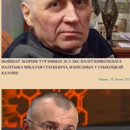
ВЫЙШАЎ ЗБОРНІК ТУРЭМНЫХ ЭСЭ ЭКС-ПАЛІТЗНЯВОЛЕНАГА
ПАЛІТЫКА МІКАЛАЯ СТАТКЕВІЧА, НАПІСАНЫХ У ГЛЫБОЦКАЙ
КАЛОНІІ
Чацвер, 16 Ліпень 202