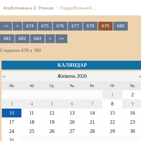
Апублікавана ў
Рознае
Падрабязьней ...
<<
<
674
675
676
677
678
679
680
681
682
683
>
>>
Старонка 679 з 780
КАЛЯНДАР
«
Жнівень 2026
Пн
Аў
Ср
Чц
Пт
Сб
Нд
1
2
3
4
5
6
7
8
9
10
11
12
13
14
15
16
17
18
19
20
21
22
23
24
25
26
27
28
29
30
31