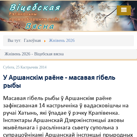
Віцебская
Рэгіянальны
праваабарончы сайт
Вясна
Галоўная
Выданьні
Адміністрацыйны перасьлед
Вы тут:
Галоўная
Жнівень 2026
Відэа
Акцыі
Жнівень 2026 - Віцебская вясна
Кантакт
Безбар'ернае асяродзьдзе
Субота, 25 Кастрычнік 2014
Пра нас
Выбары
У Аршанскім раёне - масавая гібель
рыбы
RSS
Грамадзянскія ініцыятывы
Масавая гібель рыбы ў Аршанскім раёне
Дзяржава
зафіксаваная 14 кастрычніка ў вадасховішчы на
ручаі Хатынь, які ўпадае ў рэчку Крапівенка.
Дыскрымінацыя
Інспэктары Аршанскай Дзяржінспэкцыі аховы
Затрыманьні
жывёльнага і расьліннага сьвету супольна з
супрацоўнікамі Аршанскай інспэкцыі прыродных