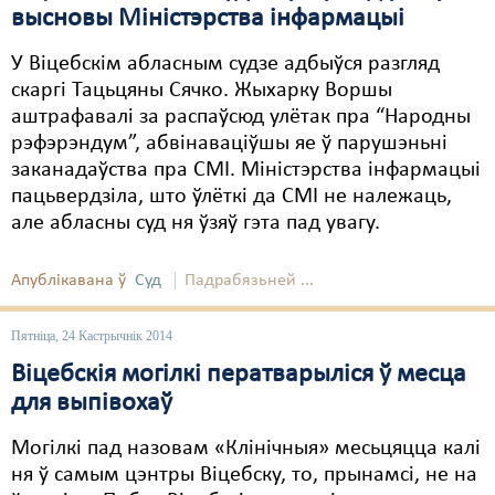
высновы Міністэрства інфармацыі
У Віцебскім абласным судзе адбыўся разгляд
скаргі Тацьцяны Сячко. Жыхарку Воршы
аштрафавалі за распаўсюд улётак пра “Народны
рэфэрэндум”, абвінаваціўшы яе ў парушэньні
заканадаўства пра СМІ. Міністэрства інфармацыі
пацьвердзіла, што ўлёткі да СМІ не належаць,
але абласны суд ня ўзяў гэта пад увагу.
Апублікавана ў
Суд
Падрабязьней ...
Пятніца, 24 Кастрычнік 2014
Віцебскія могілкі ператварыліся ў месца
для выпівохаў
Могілкі пад назовам «Клінічныя» месьцяцца калі
ня ў самым цэнтры Віцебску, то, прынамсі, не на