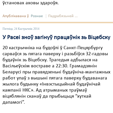
ўстановах аховы здароўя.
Апублікавана ў
Рознае
Падрабязьней ...
Пятніца, 24 Кастрычнік 2014
У Расеі зноў загінуў працаўнік зь Віцебску
20 кастрычніка на будоўлі ў Санкт-Пецярбургу
сарваўся зь пятага паверху і разьбіўся 32-гадовы
будаўнік зь Віцебску. Трагедыя адбылася на
Васільеўскім востраве а 22:30. Грамадзянін
Беларусі пры правядзеньні будаўніча-мантажных
работ упаў з вышыні пятага паверху будаванага
жылога будынку «Інвэстыцыйнай будаўнічай
кампаніі НКС». Ад атрыманых траўмаў
віцяблянін сканаў да прыбыцьця “хуткай
дапамогі”.