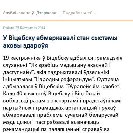
Свабода слова
Апублікавана ў
Дзяржава
Падрабязьней ...
Свабода сумленьня
Субота, 25 Кастрычнік 2014
Суд
У Віцебску абмеркавалі стан сыстэмы
аховы здароўя
Сьмяротнае пакараньне
19 кастрычніка ў Віцебску адбыліся грамадзкія
Экалёгія
слуханьні “Як зрабіць мэдыцыну якаcнай і
Правы працоўных
даступнай?”, якія падрыхтавалі ўдзельнікі
ініцыятывы “Народны рэфэрэндум”. Сустрэча
Сацыяльныя правы
адбывалася ў Віцебскім “Эўрапейскім клюбе”.
Каля 40 жыхароў Віцебску і Віцебскай
вобласьці разам з экспэртамі і прадстаўнікамі
партыйных і грамадзкіх арганізацый і рухаў
абмеркавалі праблемы сучаснай беларускай
мэдыцыны і паспрабавалі вызначыць
рэкамэндацыі па паляпшэньні справаў ва