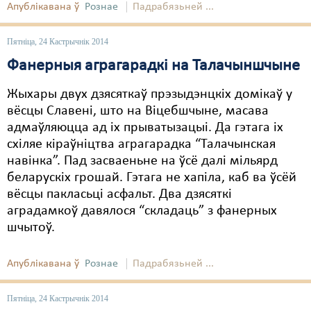
Апублікавана ў
Рознае
Падрабязьней ...
Пятніца, 24 Кастрычнік 2014
Фанерныя аграгарадкі на Талачыншчыне
Жыхары двух дзясяткаў прэзыдэнцкіх домікаў у
вёсцы Славені, што на Віцебшчыне, масава
адмаўляюцца ад іх прыватызацыі. Да гэтага іх
схіляе кіраўніцтва аграгарадка “Талачынская
навінка”. Пад засваеньне на ўсё далі мільярд
беларускіх грошай. Гэтага не хапіла, каб ва ўсёй
вёсцы пакласьці асфальт. Два дзясяткі
аградамкоў давялося “складаць” з фанерных
шчытоў.
Апублікавана ў
Рознае
Падрабязьней ...
Пятніца, 24 Кастрычнік 2014