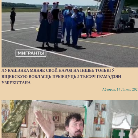
ЛУКАШЭНКА МЯНЯЕ СВОЙ НАРОД НА ІНШЫ: ТОЛЬКІ Ў
ВІЦЕБСКУЮ ВОБЛАСЦЬ ПРЫЕДУЦЬ 5 ТЫСЯЧ ГРАМАДЗЯН
УЗБЕКІСТАНА
Аўторак, 14 Ліпень 202