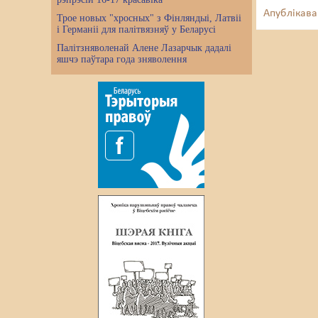
Апублікава
Трое новых "хросных" з Фінляндыі, Латвіі
і Германіі для палітвязняў у Беларусі
Палітзняволенай Алене Лазарчык дадалі
яшчэ паўтара года зняволення