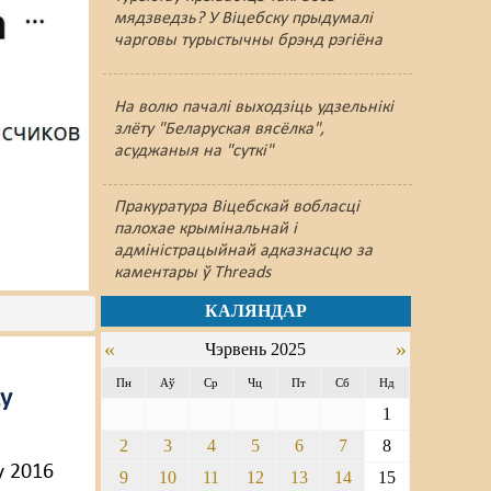
мядзведзь? У Віцебску прыдумалі
чарговы турыстычны брэнд рэгіёна
На волю пачалі выходзіць удзельнікі
злёту "Беларуская вясёлка",
асуджаныя на "суткі"
Пракуратура Віцебскай вобласці
палохае крымінальнай і
адміністрацыйнай адказнасцю за
каментары ў Threads
КАЛЯНДАР
«
»
Чэрвень 2025
Пн
Аў
Ср
Чц
Пт
Сб
Нд
ку
1
2
3
4
5
6
7
8
у 2016
9
10
11
12
13
14
15