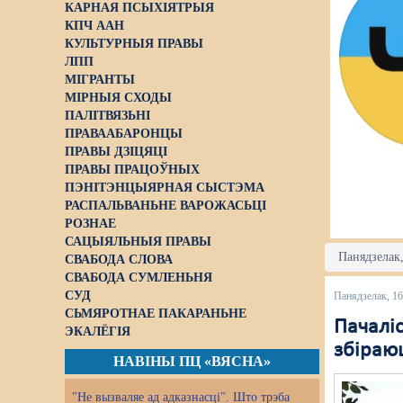
КАРНАЯ ПСЫХІЯТРЫЯ
КПЧ ААН
КУЛЬТУРНЫЯ ПРАВЫ
ЛПП
МІГРАНТЫ
МІРНЫЯ СХОДЫ
ПАЛІТВЯЗЬНІ
ПРАВААБАРОНЦЫ
ПРАВЫ ДЗІЦЯЦІ
ПРАВЫ ПРАЦОЎНЫХ
ПЭНІТЭНЦЫЯРНАЯ СЫСТЭМА
РАСПАЛЬВАНЬНЕ ВАРОЖАСЬЦІ
РОЗНАЕ
САЦЫЯЛЬНЫЯ ПРАВЫ
Панядзелак,
СВАБОДА СЛОВА
СВАБОДА СУМЛЕНЬНЯ
СУД
Панядзелак, 16
СЬМЯРОТНАЕ ПАКАРАНЬНЕ
Пачаліс
ЭКАЛЁГІЯ
збіраю
НАВІНЫ ПЦ «ВЯСНА»
"Не вызваляе ад адказнасці". Што трэба