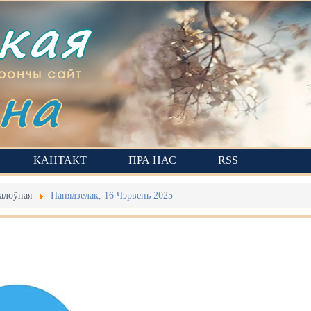
ская
на
рончы сайт
КАНТАКТ
ПРА НАС
RSS
алоўная
Панядзелак, 16 Чэрвень 2025