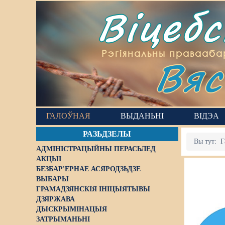
Віцеб
Вяс
Рэгіянальны правааба
ГАЛОЎНАЯ
ВЫДАНЬНІ
ВІДЭА
РАЗЬДЗЕЛЫ
Вы тут:
Г
АДМІНІСТРАЦЫЙНЫ ПЕРАСЬЛЕД
АКЦЫІ
БЕЗБАР'ЕРНАЕ АСЯРОДЗЬДЗЕ
ВЫБАРЫ
ГРАМАДЗЯНСКІЯ ІНІЦЫЯТЫВЫ
ДЗЯРЖАВА
ДЫСКРЫМІНАЦЫЯ
ЗАТРЫМАНЬНІ