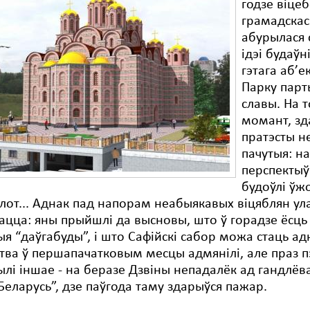
годзе віцеб
грамадскас
абурылася 
ідэі будаўн
гэтага аб’е
Парку парт
славы. На 
момант, зд
пратэсты н
пачутыя: н
перспекты
будоўлі ўж
плот... Аднак пад напорам неабыякавых віцяблян у
дацца: яны прыйшлі да высновы, што ў горадзе ёсць
я “даўгабуды”, і што Сафійскі сабор можа стаць адн
тва ў першапачатковым месцы адмянілі, але праз п
лі іншае - на беразе Дзвіны непадалёк ад гандлёв
Беларусь”, дзе паўгода таму здарыўся пажар.