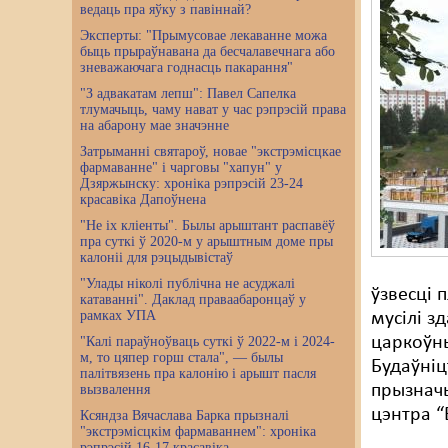
ведаць пра яўку з павіннай?
Эксперты: "Прымусовае лекаванне можа
быць прыраўнавана да бесчалавечнага або
зневажаючага годнасць пакарання"
"З адвакатам лепш": Павел Сапелка
тлумачыць, чаму нават у час рэпрэсій права
на абарону мае значэнне
Затрыманні святароў, новае "экстрэмісцкае
фармаванне" і чарговы "хапун" у
Дзяржынску: хроніка рэпрэсій 23-24
красавіка Дапоўнена
"Не іх кліенты". Былы арыштант распавёў
пра суткі ў 2020-м у арыштным доме пры
калоніі для рэцыдывістаў
"Улады ніколі публічна не асуджалі
ўзвесці 
катаванні". Даклад праваабаронцаў у
рамках УПА
мусілі з
царкоўны
"Калі параўноўваць суткі ў 2022-м і 2024-
м, то цяпер горш стала", — былы
Будаўніц
палітвязень пра калонію і арышт пасля
прызначы
вызвалення
цэнтра “
Ксяндза Вячаслава Барка прызналі
"экстрэмісцкім фармаваннем": хроніка
рэпрэсій 16-17 красавіка