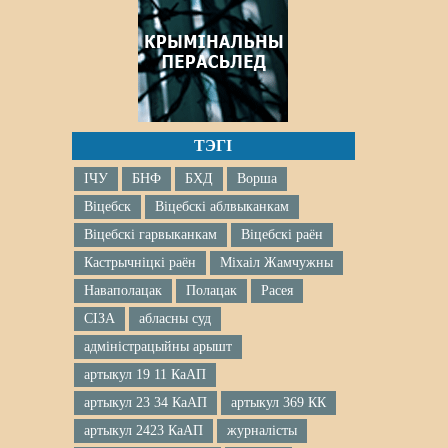
ТЭГІ
ІЧУ
БНФ
БХД
Ворша
Віцебск
Віцебскі аблвыканкам
Віцебскі гарвыканкам
Віцебскі раён
Кастрычніцкі раён
Міхаіл Жамчужны
Наваполацак
Полацак
Расея
СІЗА
абласны суд
адміністрацыйны арышт
артыкул 19 11 КаАП
артыкул 23 34 КаАП
артыкул 369 КК
артыкул 2423 КаАП
журналісты