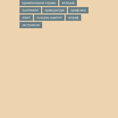
крымінальная справа
міліцыя
палітвязні
пракуратура
прафсаюз
пікет
сьледчы камітэт
штраф
экстрэмізм