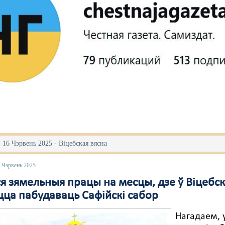
 16 Чэрвень 2025 - Віцебская вясна
 Чэрвень 2025
я зямельныя працы на месцы, дзе ў Віцебс
цца пабудаваць Сафійскі сабор
Нагадаем, 