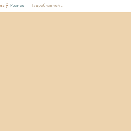
на ў
Рознае
Падрабязьней ...