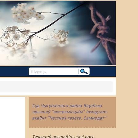
Суд Чыгуначнага раёна Віцебска
прызнаў “экстрэмісцкім” Instagram-
акаўнт “Честная газета. Самиздат”
Турыстаў прывабіць такі вось