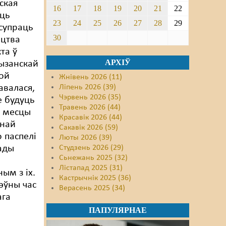
ская
16
17
18
19
20
21
22
ць
23
24
25
26
27
28
29
супраць
30
іцтва
кта ў
АРХІЎ
ызанскай
той
Жнівень 2026 (11)
авалася,
Ліпень 2026 (39)
Чэрвень 2026 (35)
е будуць
Травень 2026 (44)
а месцы
Красавік 2026 (44)
ўнай
Сакавік 2026 (59)
о паспелі
Люты 2026 (39)
лады
Студзень 2026 (29)
Сьнежань 2025 (32)
Лістапад 2025 (31)
ым з іх.
Кастрычнік 2025 (36)
эўны час
Верасень 2025 (34)
ага
ПАПУЛЯРНАЕ