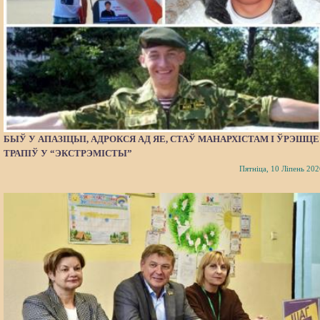
БЫЎ У АПАЗІЦЫІ, АДРОКСЯ АД ЯЕ, СТАЎ МАНАРХІСТАМ І ЎРЭШЦЕ
ТРАПІЎ У “ЭКСТРЭМІСТЫ”
Пятніца, 10 Ліпень 202