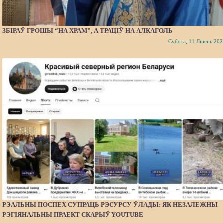
ЗБІРАЎ ГРОШЫ “НА ХРАМ”, А ТРАЦІЎ НА АЛКАГОЛЬ
Субота, 11 Ліпень 202
РЭАЛЬНЫ ПОСПЕХ СУПРАЦЬ РЭСУРСУ ЎЛАДЫ: ЯК НЕЗАЛЕЖНЫ
РЭГІЯНАЛЬНЫ ПРАЕКТ СКАРЫЎ YOUTUBE