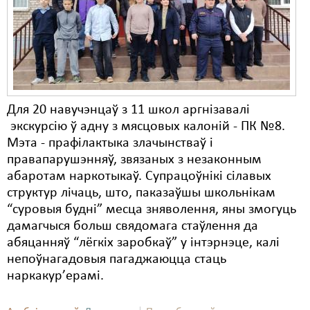
Карная псыхіятрыя
КПЧ ААН
Культурныя правы
ЛПП
Для 20 навучэнцаў з 11 школ аргнізавалі
Мігранты
экскурсію ў адну з мясцовых калоній - ПК №8.
Мірныя сходы
Мэта - прафілактыка злачынстваў і
правапарушэнняў, звязаных з незаконным
Палітвязьні
абаротам наркотыкаў. Супрацоўнікі сілавых
структур лічаць, што, паказаўшы школьнікам
Праваабаронцы
“суровыя будні” месца зняволення, яны змогуць
Правы дзіцяці
дамагчыся больш свядомага стаўлення да
абяцанняў “лёгкіх заробкаў” у інтэрнэце, калі
Пэнітэнцыярная сыстэма
непоўнагадовыя пагаджаюцца стаць
наркакур’ерамі.
Распальваньне варожасьці
Рознае