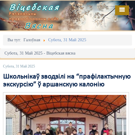
Віцебская
Рэгіянальны
праваабарончы сайт
Вясна
Галоўная
Выданьні
Адміністрацыйны перасьлед
Вы тут:
Галоўная
Субота, 31 Май 2025
Відэа
Акцыі
Субота, 31 Май 2025 - Віцебская вясна
Кантакт
Безбар'ернае асяродзьдзе
Субота, 31 Май 2025
Пра нас
Выбары
Школьнікаў зводзілі на “прафілактычную
экскурсію” ў аршанскую калонію
RSS
Грамадзянскія ініцыятывы
Дзяржава
Дыскрымінацыя
Затрыманьні