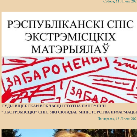
Субота, 11 Ліпень 202
СУДЫ ВІЦЕБСКАЙ ВОБЛАСЦІ ІСТОТНА ПАПОЎНІЛІ
“ЭКСТРЭМІСЦКІ” СПІС, ЯКІ СКЛАДАЕ МІНІСТЭРСТВА ІНФАРМАЦЫ
Панядзелак, 13 Ліпень 202