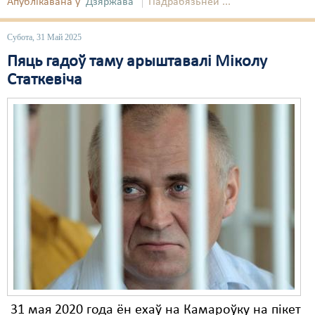
Апублікавана ў
Дзяржава
Падрабязьней ...
Свабода слова
Субота, 31 Май 2025
Свабода сумленьня
Пяць гадоў таму арыштавалі Міколу
Статкевіча
Суд
Сьмяротнае пакараньне
Экалёгія
Правы працоўных
Сацыяльныя правы
31 мая 2020 года ён ехаў на Камароўку на пікет