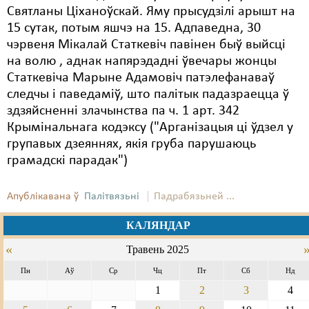
Святланы Ціханоўскай. Яму прысудзілі арышт на
15 сутак, потым яшчэ на 15. Адпаведна, 30
чэрвеня Мікалай Статкевіч павінен быў выйсці
на волю , аднак напярэдадні ўвечары жонцы
Статкевіча Марыне Адамовіч патэлефанаваў
следчы і паведаміў, што палітык падазраецца ў
здзяйсненні злачынства па ч. 1 арт. 342
Крымінальнага кодэксу ("Арганізацыя ці ўдзел у
групавых дзеяннях, якія груба парушаюць
грамадскі парадак")
Апублікавана ў
Палітвязьні
Падрабязьней ...
КАЛЯНДАР
«
Травень 2025
Пн
Аў
Ср
Чц
Пт
Сб
Нд
1
2
3
4