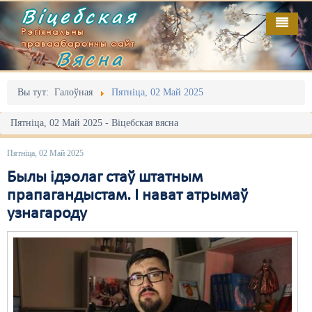
Віцебская
Рэгіянальны
праваабарончы сайт
Вясна
Галоўная
Выданьні
Адміністрацыйны перасьлед
Вы тут:
Галоўная
Пятніца, 02 Май 2025
Відэа
Акцыі
Пятніца, 02 Май 2025 - Віцебская вясна
Кантакт
Безбар'ернае асяродзьдзе
Пятніца, 02 Май 2025
Пра нас
Выбары
Былы ідэолаг стаў штатным
прапагандыстам. І нават атрымаў
RSS
Грамадзянскія ініцыятывы
узнагароду
Дзяржава
Дыскрымінацыя
Затрыманьні