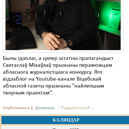
Карная псыхіятрыя
КПЧ ААН
Культурныя правы
ЛПП
Мігранты
Былы ідэолаг, а цяпер штатны прапагандыст
Мірныя сходы
Святаслаў Міхаўлаў прызнаны пераможцам
Палітвязьні
абласнога журналістцкага конкурсу. Яго
відэаблог на Youtube-канале Віцебскай
Праваабаронцы
абласной газеты прызнаны “найлепшым
творчым праектам”.
Правы дзіцяці
Пэнітэнцыярная сыстэма
Апублікавана ў
Дзяржава
Падрабязьней ...
Распальваньне варожасьці
КАЛЯНДАР
Рознае