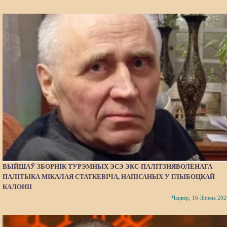
ВЫЙШАЎ ЗБОРНІК ТУРЭМНЫХ ЭСЭ ЭКС-ПАЛІТЗНЯВОЛЕНАГА
ПАЛІТЫКА МІКАЛАЯ СТАТКЕВІЧА, НАПІСАНЫХ У ГЛЫБОЦКАЙ
КАЛОНІІ
Чацвер, 16 Ліпень 202