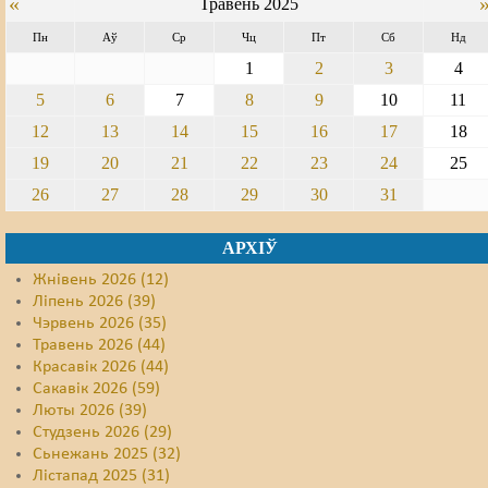
«
Травень 2025
Свабода слова
Пн
Аў
Ср
Чц
Пт
Сб
Нд
1
2
3
4
Свабода сумленьня
5
6
7
8
9
10
11
Суд
12
13
14
15
16
17
18
19
20
21
22
23
24
25
Сьмяротнае пакараньне
26
27
28
29
30
31
Экалёгія
АРХІЎ
Правы працоўных
Жнівень 2026 (12)
Сацыяльныя правы
Ліпень 2026 (39)
Чэрвень 2026 (35)
Травень 2026 (44)
Красавік 2026 (44)
Сакавік 2026 (59)
Люты 2026 (39)
Студзень 2026 (29)
Сьнежань 2025 (32)
Лістапад 2025 (31)