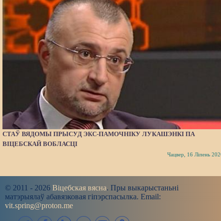
СТАЎ ВЯДОМЫ ПРЫСУД ЭКС-ПАМОЧНІКУ ЛУКАШЭНКІ ПА
ВІЦЕБСКАЙ ВОБЛАСЦІ
Чацвер, 16 Ліпень 202
© 2011 - 2026
Віцебская вясна
. Пры выкарыстаньні
матэрыялаў абавязковая гіпэрспасылка. Email:
vit.spring@proton.me