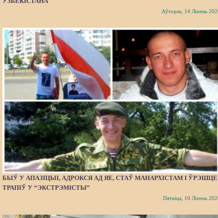
УЗБЕКІСТАНА
Аўторак, 14 Ліпень 202
БЫЎ У АПАЗІЦЫІ, АДРОКСЯ АД ЯЕ, СТАЎ МАНАРХІСТАМ І ЎРЭШЦЕ
ТРАПІЎ У “ЭКСТРЭМІСТЫ”
Пятніца, 10 Ліпень 202