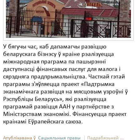
Карная псыхіятрыя
КПЧ ААН
Культурныя правы
ЛПП
У бягучы час, каб дапамагчы развіццю
Мігранты
беларускага бізнэсу ў краіне рэалізуецца
міжнародная праграма па пашырэнні
Мірныя сходы
даступнасці фінансавых паслуг для малога і
Палітвязьні
сярэдняга прадпрымальніцтва. Часткай гэтай
праграмы з'яўляецца праект «Падтрымка
Праваабаронцы
эканамічнага развіцця на мясцовым узроўні ў
Рэспубліцы Беларусь», які рэалізуецца
Правы дзіцяці
праграмай развіцця ААН у партнёрстве з
Пэнітэнцыярная сыстэма
Міністэрствам эканомікі. Фінансуецца праект
краінамі Еўрапейскага саюза.
Распальваньне варожасьці
Апублікавана ў
Рознае
Сацыяльныя правы
Падрабязьней ...