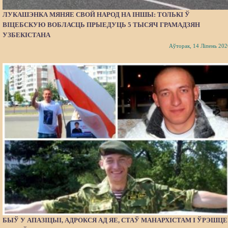
ЛУКАШЭНКА МЯНЯЕ СВОЙ НАРОД НА ІНШЫ: ТОЛЬКІ Ў
ВІЦЕБСКУЮ ВОБЛАСЦЬ ПРЫЕДУЦЬ 5 ТЫСЯЧ ГРАМАДЗЯН
УЗБЕКІСТАНА
Аўторак, 14 Ліпень 202
БЫЎ У АПАЗІЦЫІ, АДРОКСЯ АД ЯЕ, СТАЎ МАНАРХІСТАМ І ЎРЭШЦЕ