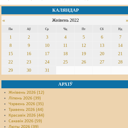
Свабода слова
КАЛЯНДАР
«
Жнівень 2022
Свабода сумленьня
Пн
Аў
Ср
Чц
Пт
Сб
Нд
Суд
1
2
3
4
5
6
7
Сьмяротнае пакараньне
8
9
10
11
12
13
14
15
16
17
18
19
20
21
Экалёгія
22
23
24
25
26
27
28
Правы працоўных
29
30
31
Сацыяльныя правы
АРХІЎ
Жнівень 2026 (12)
Ліпень 2026 (39)
Чэрвень 2026 (35)
Травень 2026 (44)
Красавік 2026 (44)
Сакавік 2026 (59)
Люты 2026 (39)