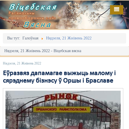
Віцебская
Рэгіянальны
праваабарончы сайт
Вясна
Галоўная
Выданьні
Адміністрацыйны перасьлед
Вы тут:
Галоўная
Нядзеля, 21 Жнівень 2022
Відэа
Акцыі
Нядзеля, 21 Жнівень 2022 - Віцебская вясна
Кантакт
Безбар'ернае асяродзьдзе
Нядзеля, 21 Жнівень 2022
Пра нас
Выбары
Еўразвяз дапамагае выжыць малому і
сярэднему бізнэсу ў Оршы і Браславе
RSS
Грамадзянскія ініцыятывы
Дзяржава
Дыскрымінацыя
Затрыманьні